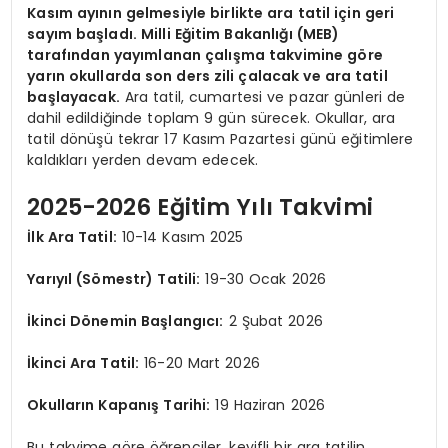
Kasım ayının gelmesiyle birlikte ara tatil için geri
sayım başladı. Milli Eğitim Bakanlığı (MEB)
tarafından yayımlanan çalışma takvimine göre
yarın okullarda son ders zili çalacak ve ara tatil
başlayacak.
Ara tatil, cumartesi ve pazar günleri de
dahil edildiğinde toplam 9 gün sürecek. Okullar, ara
tatil dönüşü tekrar 17 Kasım Pazartesi günü eğitimlere
kaldıkları yerden devam edecek.
2025-2026 Eğitim Yılı Takvimi
İlk Ara Tatil:
10-14 Kasım 2025
Yarıyıl (Sömestr) Tatili:
19-30 Ocak 2026
İkinci Dönemin Başlangıcı:
2 Şubat 2026
İkinci Ara Tatil:
16-20 Mart 2026
Okulların Kapanış Tarihi:
19 Haziran 2026
Bu takvime göre öğrenciler, keyifli bir ara tatilin