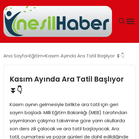
ANASAYFA
Ana Sayfa
Eğitim
Kasım Ayında Ara Tatil Başlıyor ⏬👇
GÜNCEL
Kasım Ayında Ara Tatil Başlıyor
YAŞAM
⏬👇
EĞITIM
Kasım ayının gelmesiyle birlikte ara tatil için geri
sayım başladı. Milli Eğitim Bakanlığı (MEB) tarafından
SOSYAL HABER
yayımlanan çalışma takvimine göre yarın okullarda
son ders zili çalacak ve ara tatil başlayacak. Ara
SPOR
tatil, cumartesi ve pazar günleri de dahil edildiğinde