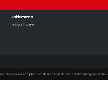
Hakkımızda
İletişim
Künye
ersin Haber
kedi sahiplendirme
Mersin Lojistik
Baskılı Çakmak
kayseri evden 