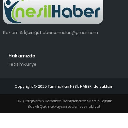
EKONOMI
MAGAZIN
Reklam & İşbirliği:
habersonuclari@gmail.com
TEKNOLOJI
Hakkımızda
İletişim
Künye
Copyright © 2025 Tüm hakları NESİL HABER 'de saklıdır.
Dikiş ipliği
Mersin Haber
kedi sahiplendirme
Mersin Lojistik
Baskılı Çakmak
kayseri evden eve nakliyat