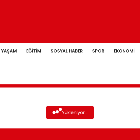
YAŞAM
EĞITIM
SOSYAL HABER
SPOR
EKONOMI
Yükleniyor...