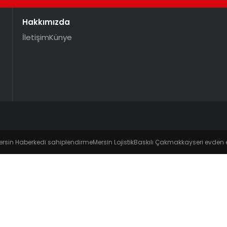
Hakkımızda
İletişim
Künye
ersin Haber
kedi sahiplendirme
Mersin Lojistik
Baskılı Çakmak
kayseri evden 