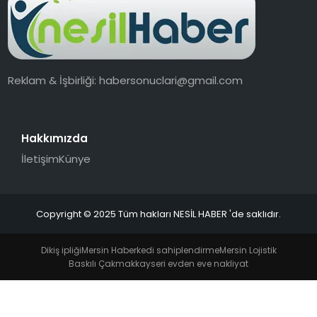
EKONOMI
MAGAZIN
Reklam & İşbirliği:
habersonuclari@gmail.com
TEKNOLOJI
Hakkımızda
İletişim
Künye
Copyright © 2025 Tüm hakları NESİL HABER 'de saklıdır.
Dikiş ipliği
Mersin Haber
kedi sahiplendirme
Mersin Lojistik
Baskılı Çakmak
kayseri evden eve nakliyat