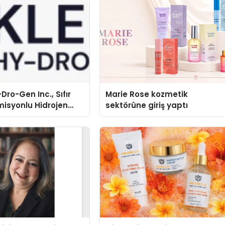
Dro-Gen Inc., Sıfır
Marie Rose kozmetik
isyonlu Hidrojen
sektörüne giriş yaptı
knolojisinde ISO ve
nleyici Onaylarını