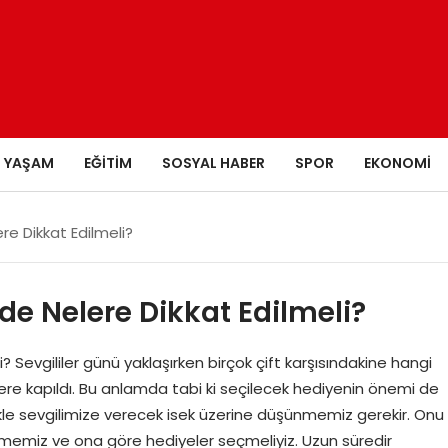
YAŞAM
EĞITIM
SOSYAL HABER
SPOR
EKONOMI
re Dikkat Edilmeli?
de Nelere Dikkat Edilmeli?
 Sevgililer günü yaklaşırken birçok çift karşısındakine hangi
e kapıldı. Bu anlamda tabi ki seçilecek hediyenin önemi de
le sevgilimize verecek isek üzerine düşünmemiz gerekir. Onu
ilmemiz ve ona göre hediyeler seçmeliyiz. Uzun süredir