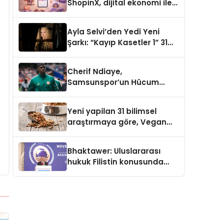
ShopinX, dijital ekonomi ile
gerçek dünya alışverişini bir
araya getirmeyi hedefliyor
Ayla Selvi’den Yedi Yeni
Şarkı: “Kayıp Kasetler 1” 31
Temmuz’da Yayımlandı
Cherif Ndiaye,
Samsunspor’un Hücum
Gücüne Büyük Katkı Sağlıyor
Yeni yapilan 31 bilimsel
araştırmaya göre, Vegan
Köpek Maması ve Vegan
Kedi Mamasının İyi
Bhaktawer: Uluslararası
Sindirildiğini Ortaya Koydu
hukuk Filistin konusunda
çifte standart uyguluyor