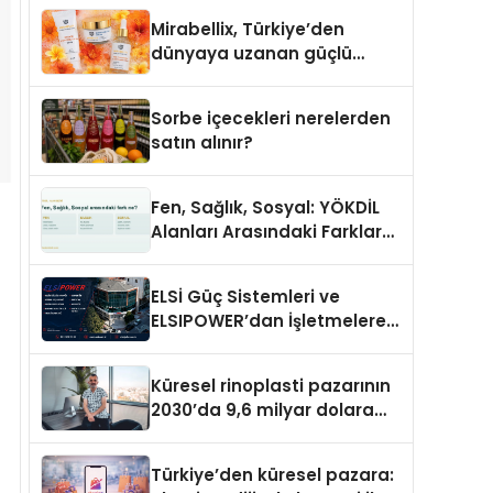
Mirabellix, Türkiye’den
dünyaya uzanan güçlü
büyümesini sürdürüyor
Sorbe içecekleri nerelerden
satın alınır?
Fen, Sağlık, Sosyal: YÖKDİL
Alanları Arasındaki Farklar
Ne?
ELSİ Güç Sistemleri ve
ELSIPOWER’dan İşletmelere
Güvenilir Enerji Çözümleri
Küresel rinoplasti pazarının
2030’da 9,6 milyar dolara
ulaşması bekleniyor
Türkiye’den küresel pazara: