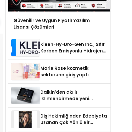
Güvenilir ve Uygun Fiyatlı Yazılım
Lisansı Çözümleri
Kleen-Hy-Dro-Gen Inc., Sıfır
Karbon Emisyonlu Hidrojen
Isıtma Teknolojisinde ISO ve
TSSA Düzenleyici Onaylarını
Marie Rose kozmetik
Aldı
sektörüne giriş yaptı
Daikin’den akıllı
iklimlendirmede yeni
dönem: Madoka Plus
Türkiye’de
Diş Hekimliğinden Edebiyata
Uzanan Çok Yönlü Bir
Yaşam: Yeşim Şahin Yaman