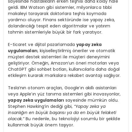
sayesinde hastalıkların erken teşhisi daha kolay hale
geldi. IBM Watson gibi sistemler, milyonlarca tıbbi
makaleyi tarayarak doktorlara teşhis koymada
yardımcı oluyor. Finans sektöründe ise yapay zeka,
dolandırıcılığı tespit eden algoritmalar ve yatırım
tahmin sistemleriyle büyük bir fark yaratıyor.
E-ticaret ve dijital pazarlamada
yapay zeka
uygulamaları
, kişiselleştirilmiş öneriler ve otomatik
müşteri destek sistemleri ile müşteri deneyimini
geliştiriyor. Örneğin, Amazon’un öneri motorları veya
ChatGPT gibi sohbet botları, kullanıcılarla daha doğal
etkileşim kurarak markalara rekabet avantajı sağlıyor.
Tesla’nın otonom araçları, Google’ın akıllı asistanları
veya Apple’ın yüz tanıma sistemleri gibi inovasyonlar,
yapay zeka uygulamaları
sayesinde mümkün oldu.
Stephen Hawking’in dediği gibi,
“Yapay zeka ya
insanlığın en büyük başarısı ya da en büyük felaketi
olacak.”
Bu nedenle, bu teknolojiyi sorumlu bir şekilde
kullanmak büyük önem taşıyor.