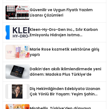
Güvenilir ve Uygun Fiyatlı Yazılım
Lisansı Çözümleri
Kleen-Hy-Dro-Gen Inc., Sıfır Karbon
Emisyonlu Hidrojen Isıtma
Teknolojisinde ISO ve TSSA
Düzenleyici Onaylarını Aldı
Marie Rose kozmetik sektörüne giriş
yaptı
Daikin’den akıllı iklimlendirmede yeni
dönem: Madoka Plus Türkiye’de
Diş Hekimliğinden Edebiyata Uzanan
Çok Yönlü Bir Yaşam: Yeşim Şahin
Yaman
Mirabellix, Türkiye’den dünyaya