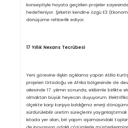
konseptiyle hayata geçirilen projeler sayesinde e
hedefleniyor. Şirketin kendine özgü E3 (Ekonomi
dönüşüme rehberlik ediyor.
17 Yıllık Nexans Tecrübesi
Yeni görevine ilişkin açıklama yapan Atilla Kurtiş
projeleri Ortadoğu ve Afrika bölgesinde de devam
ailesinde 17. yılımın sonunda, ekibimle birlikte 
olmaktan büyük heyecan duyuyorum. Elektrifik
ölçekte karşı karşıya kaldığımız enerji dönüşümü
sürdürülebilir üretim süreçlerini yaygınlaştırma
kıtada yer alan, biri yapım aşamasındaki top
de inovasyon odaklı çözümlerle müşterilerimi