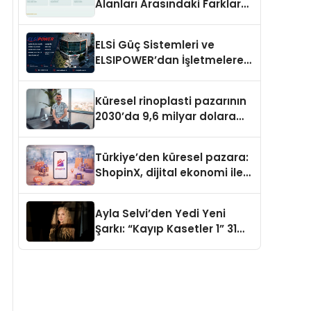
Alanları Arasındaki Farklar
Ne?
ELSİ Güç Sistemleri ve
ELSIPOWER’dan İşletmelere
Güvenilir Enerji Çözümleri
Küresel rinoplasti pazarının
2030’da 9,6 milyar dolara
ulaşması bekleniyor
Türkiye’den küresel pazara:
ShopinX, dijital ekonomi ile
gerçek dünya alışverişini bir
araya getirmeyi hedefliyor
Ayla Selvi’den Yedi Yeni
Şarkı: “Kayıp Kasetler 1” 31
Temmuz’da Yayımlandı