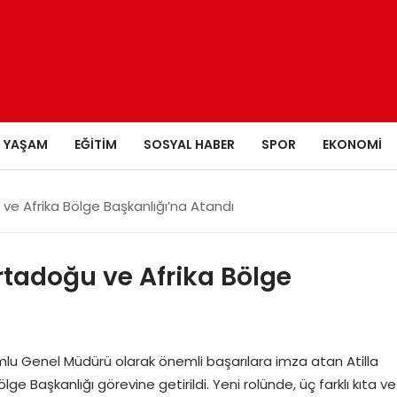
YAŞAM
EĞITIM
SOSYAL HABER
SPOR
EKONOMI
u ve Afrika Bölge Başkanlığı’na Atandı
Ortadoğu ve Afrika Bölge
mlu Genel Müdürü olarak önemli başarılara imza atan Atilla
ge Başkanlığı görevine getirildi. Yeni rolünde, üç farklı kıta ve