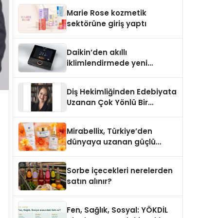
TSSA Düzenleyici Onaylarını
Marie Rose kozmetik
Aldı
sektörüne giriş yaptı
Daikin’den akıllı
iklimlendirmede yeni
dönem: Madoka Plus
Türkiye’de
Diş Hekimliğinden Edebiyata
Uzanan Çok Yönlü Bir
Yaşam: Yeşim Şahin Yaman
Mirabellix, Türkiye’den
dünyaya uzanan güçlü
büyümesini sürdürüyor
Sorbe içecekleri nerelerden
satın alınır?
Fen, Sağlık, Sosyal: YÖKDİL