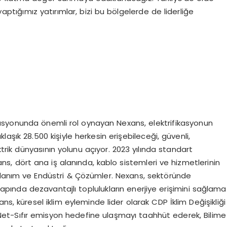
yaptığımız yatırımlar, bizi bu bölgelerde de liderliğe
fikasyonunda önemli rol oynayan Nexans, elektrifikasyonun
laşık 28.500 kişiyle herkesin erişebileceği, güvenli,
ktrik dünyasının yolunu açıyor. 2023 yılında standart
ns, dört ana iş alanında, kablo sistemleri ve hizmetlerinin
ullanım ve Endüstri & Çözümler. Nexans, sektöründe
çapında dezavantajlı toplulukların enerjiye erişimini sağlama
xans, küresel iklim eyleminde lider olarak CDP İklim Değişikliği
 Net-Sıfır emisyon hedefine ulaşmayı taahhüt ederek, Bilime