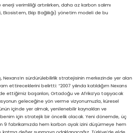
nerji verimliliği artırılırken, daha az karbon salımı
, Ekosistem, Ekip Bağlılığı) yönetim modeli de bu
, Nexans’ın sürdürülebilirlik stratejisinin merkezinde yer alan
 ettireceklerini belirtti: “2007 yılında katıldığım Nexans
elde ettiğimiz başarıları, Ortadoğu ve Afrika’ya taşıyacak
asyonun geleceğine yön verme vizyonumuzla, küresel
nün içinde yer almak, yenilenebilir kaynakları ve
k benim için stratejik bir öncelik olacak. Yeni dönemde, üç
lam 9 fabrikamızda hem karbon ayak izini düşürmeye hem
ze katma değer sunmaya odaklanacağız. Türkiye’de elde