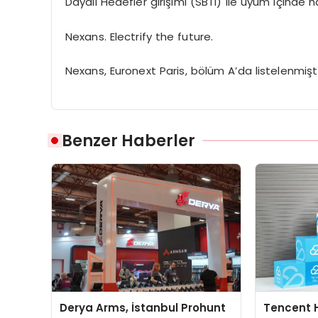
Dayalı Hedefler girişimi (SBTi) ile uyum içinde 
Nexans. Electrify the future.
Nexans, Euronext Paris, bölüm A’da listelenmişti
Benzer Haberler
Derya Arms, İstanbul Prohunt
Tencent 