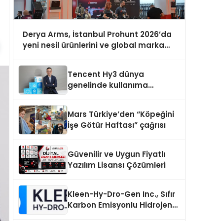
Derya Arms, İstanbul Prohunt 2026’da
yeni nesil ürünlerini ve global marka
vizyonunu sergiledi
Tencent Hy3 dünya
genelinde kullanıma
sunuldu
Mars Türkiye’den “Köpeğini
İşe Götür Haftası” çağrısı
Güvenilir ve Uygun Fiyatlı
Yazılım Lisansı Çözümleri
Kleen-Hy-Dro-Gen Inc., Sıfır
Karbon Emisyonlu Hidrojen
Isıtma Teknolojisinde ISO ve