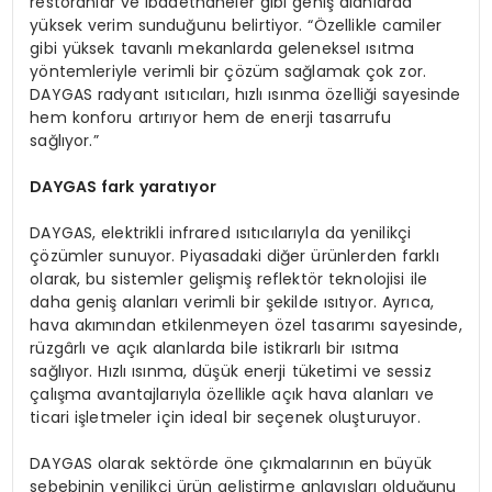
restoranlar ve ibadethaneler gibi geniş alanlarda
yüksek verim sunduğunu belirtiyor. “Özellikle camiler
gibi yüksek tavanlı mekanlarda geleneksel ısıtma
yöntemleriyle verimli bir çözüm sağlamak çok zor.
DAYGAS radyant ısıtıcıları, hızlı ısınma özelliği sayesinde
hem konforu artırıyor hem de enerji tasarrufu
sağlıyor.”
DAYGAS fark yaratıyor
DAYGAS, elektrikli infrared ısıtıcılarıyla da yenilikçi
çözümler sunuyor. Piyasadaki diğer ürünlerden farklı
olarak, bu sistemler gelişmiş reflektör teknolojisi ile
daha geniş alanları verimli bir şekilde ısıtıyor. Ayrıca,
hava akımından etkilenmeyen özel tasarımı sayesinde,
rüzgârlı ve açık alanlarda bile istikrarlı bir ısıtma
sağlıyor. Hızlı ısınma, düşük enerji tüketimi ve sessiz
çalışma avantajlarıyla özellikle açık hava alanları ve
ticari işletmeler için ideal bir seçenek oluşturuyor.
DAYGAS olarak sektörde öne çıkmalarının en büyük
sebebinin yenilikçi ürün geliştirme anlayışları olduğunu