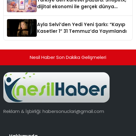
dijital ekonomi ile gerçek dünya
alışverişini bir araya getirmeyi
hedefliyor
Ayla Selvi’den Yedi Yeni Şarkı: “Kayıp
Kasetler 1” 31 Temmuz’da Yayımlandı
Nesil Haber Son Dakika Gelişmeleri
Reklam & İşbirliği:
habersonuclari@gmail.com