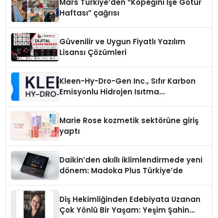
Mars Türkiye’den “Köpeğini İşe Götür
Haftası” çağrısı
Güvenilir ve Uygun Fiyatlı Yazılım
Lisansı Çözümleri
Kleen-Hy-Dro-Gen Inc., Sıfır Karbon
Emisyonlu Hidrojen Isıtma
Teknolojisinde ISO ve TSSA
Düzenleyici Onaylarını Aldı
Marie Rose kozmetik sektörüne giriş
yaptı
Daikin’den akıllı iklimlendirmede yeni
dönem: Madoka Plus Türkiye’de
Diş Hekimliğinden Edebiyata Uzanan
Çok Yönlü Bir Yaşam: Yeşim Şahin