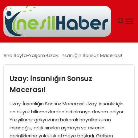
ANASAYFA
Ana Sayfa
Yaşam
Uzay: İnsanlığın Sonsuz Macerası!
GÜNCEL
Uzay: İnsanlığın Sonsuz
YAŞAM
Macerası!
EĞITIM
Uzay: İnsanlığın Sonsuz Macerası! Uzay, insanlık için
en büyük bilinmezlerden biri olmaya devam ediyor.
SOSYAL HABER
Yüzyıllardır gökyüzüne bakarak hayaller kuran
insanoğlu, artık sınırları aşmaya ve evrenin
SPOR
derinliklerine yolculuk etmeye başladı. Gelişen