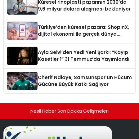
Küresel rinoplasti pazarının 2030’da
9,6 milyar dolara ulaşması bekleniyor
Türkiye’den küresel pazara: ShopinX,
dijital ekonomi ile gerçek dünya
alışverişini bir araya getirmeyi
hedefliyor
Ayla Selvi’den Yedi Yeni Şarkı: “Kayıp
Kasetler 1” 31 Temmuz’da Yayımlandı
Cherif Ndiaye, Samsunspor’un Hücum
Gücüne Büyük Katkı Sağlıyor
Nesil Haber Son Dakika Gelişmeleri