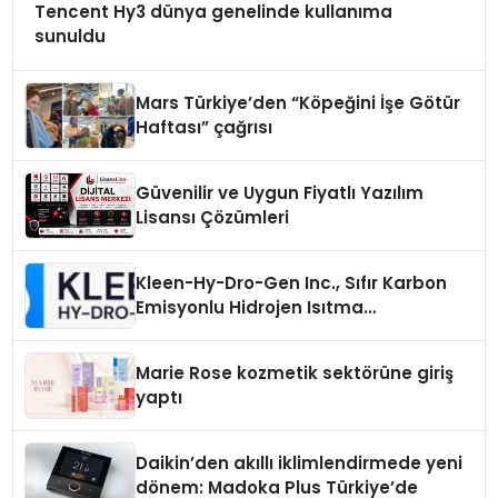
Tencent Hy3 dünya genelinde kullanıma
sunuldu
Mars Türkiye’den “Köpeğini İşe Götür
Haftası” çağrısı
Güvenilir ve Uygun Fiyatlı Yazılım
Lisansı Çözümleri
Kleen-Hy-Dro-Gen Inc., Sıfır Karbon
Emisyonlu Hidrojen Isıtma
Teknolojisinde ISO ve TSSA
Düzenleyici Onaylarını Aldı
Marie Rose kozmetik sektörüne giriş
yaptı
Daikin’den akıllı iklimlendirmede yeni
dönem: Madoka Plus Türkiye’de