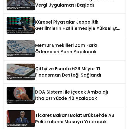
Vergi Uygulaması Başladı
Küresel Piyasalar Jeopolitik
Gerilimlerin Hafiflemesiyle Yükselişte
Fed Kararı Odaklarda
Memur Emeklileri Zam Farkı
Ödemeleri Yarın Yapılacak
Çiftçi ve Esnafa 629 Milyar TL
Finansman Desteği Sağlandı
DOA Sistemi İle İçecek Ambalajı
İthalatı Yüzde 40 Azalacak
Ticaret Bakanı Bolat Brüksel’de AB
Politikalarını Masaya Yatıracak