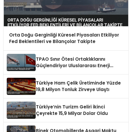
Orta Doğu Gerginliği Küresel Piyasaları Etkiliyor
Fed Beklentileri ve Bilançolar Takipte
TPAO Sınır Ötesi Ortaklıklarını
Güçlendiriyor Uluslararası Enerji
Hamleleri Hızlandı
Türkiye Ham Çelik Üretiminde Yüzde
19,8 Milyon Tonluk Zirveye Ulaştı
Türkiye’nin Turizm Geliri İkinci
Çeyrekte 15,9 Milyar Dolar Oldu
Binek Otomobillerde Asgari Maktu