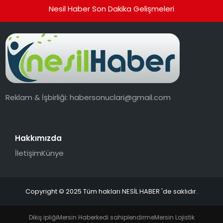
Nesil Haber Son Dakika Gelişmeleri
Reklam & İşbirliği:
habersonuclari@gmail.com
Hakkımızda
İletişim
Künye
Copyright © 2025 Tüm hakları NESİL HABER 'de saklıdır.
Dikiş ipliği
Mersin Haber
kedi sahiplendirme
Mersin Lojistik