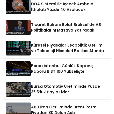
DOA Sistemi İle İçecek Ambalajı
İthalatı Yüzde 40 Azalacak
Ticaret Bakanı Bolat Brüksel’de AB
Politikalarını Masaya Yatıracak
Küresel Piyasalar Jeopolitik Gerilim
ve Teknoloji Hisseleri Baskısı Altında
Borsa İstanbul Günlük Kapanış
Raporu BIST 100 Yükselişte
Tamamlandı
Bursa Otomotiv Üretiminde Yüzde
35,5’luk Payla Lider
ABD İran Geriliminde Brent Petrol
Fiyatları 80 Doları Aştı