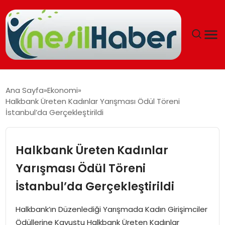
ANASAYFA
Ana Sayfa
Ekonomi
Halkbank Üreten Kadınlar Yarışması Ödül Töreni
GÜNCEL
İstanbul’da Gerçekleştirildi
YAŞAM
Halkbank Üreten Kadınlar
EĞITIM
Yarışması Ödül Töreni
İstanbul’da Gerçekleştirildi
SOSYAL HABER
Halkbank’ın Düzenlediği Yarışmada Kadın Girişimciler
SPOR
Ödüllerine Kavuştu Halkbank Üreten Kadınlar