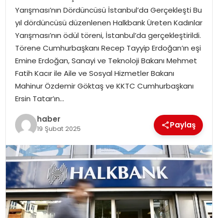
Yarışması’nın Dördüncüsü İstanbul’da Gerçekleşti Bu
EKONOMI
yıl dördüncüsü düzenlenen Halkbank Üreten Kadınlar
Yarışması’nın ödül töreni, İstanbul’da gerçekleştirildi.
MAGAZIN
Törene Cumhurbaşkanı Recep Tayyip Erdoğan’ın eşi
Emine Erdoğan, Sanayi ve Teknoloji Bakanı Mehmet
TEKNOLOJI
Fatih Kacır ile Aile ve Sosyal Hizmetler Bakanı
Mahinur Özdemir Göktaş ve KKTC Cumhurbaşkanı
Ersin Tatar’ın…
haber
Paylaş
19 Şubat 2025