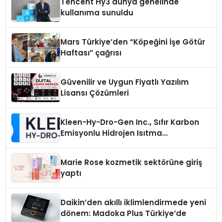
Tencent Hy3 dünya genelinde
kullanıma sunuldu
Mars Türkiye’den “Köpeğini İşe Götür
Haftası” çağrısı
Güvenilir ve Uygun Fiyatlı Yazılım
Lisansı Çözümleri
Kleen-Hy-Dro-Gen Inc., Sıfır Karbon
Emisyonlu Hidrojen Isıtma
Teknolojisinde ISO ve TSSA
Düzenleyici Onaylarını Aldı
Marie Rose kozmetik sektörüne giriş
yaptı
Daikin’den akıllı iklimlendirmede yeni
dönem: Madoka Plus Türkiye’de