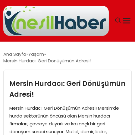
ANASAYFA
Ana Sayfa
Yaşam
Mersin Hurdacı: Geri Dönüşümün Adresi!
GÜNCEL
YAŞAM
Mersin Hurdacı: Geri Dönüşümün
Adresi!
EĞITIM
Mersin Hurdacı: Geri Dönüşümün Adresi! Mersin’de
SOSYAL HABER
hurda sektörünün öncüsü olan Mersin hurdacı
firmaları, çevreye duyarlı ve kazançlı bir geri
SPOR
dönüşüm süreci sunuyor. Metal, demir, bakır,