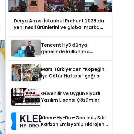
Derya Arms, İstanbul Prohunt 2026’da
yeni nesil ürünlerini ve global marka
vizyonunu sergiledi
Tencent Hy3 dünya
genelinde kullanıma
sunuldu
Mars Türkiye’den “Köpeğini
İşe Götür Haftası” çağrısı
Güvenilir ve Uygun Fiyatlı
Yazılım Lisansı Çözümleri
Kleen-Hy-Dro-Gen Inc., Sıfır
Karbon Emisyonlu Hidrojen
Isıtma Teknolojisinde ISO ve