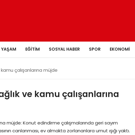
YAŞAM
EĞITIM
SOSYAL HABER
SPOR
EKONOMI
ve kamu çalışanlarına müjde
sağlık ve kamu çalışanlarına
arına müjde: Konut edindirme çalışmalarında geri sayım
sının canlanması, ev almakta zorlananlara umut ışığı yaktı.