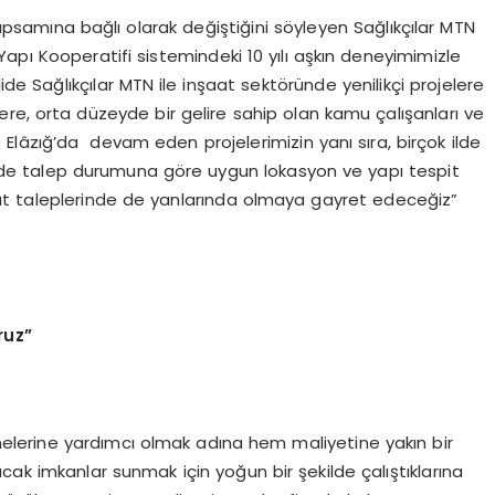
apsamına bağlı olarak değiştiğini söyleyen Sağlıkçılar MTN
apı Kooperatifi sistemindeki 10 yılı aşkın deneyimimizle
ide Sağlıkçılar MTN ile inşaat sektöründe yenilikçi projelere
zere, orta düzeyde bir gelire sahip olan kamu çalışanları ve
e Elâzığ’da devam eden projelerimizin yanı sıra, birçok ilde
içinde talep durumuna göre uygun lokasyon ve yapı tespit
onut taleplerinde de yanlarında olmaya gayret edeceğiz”
ruz”
nmelerine yardımcı olmak adına hem maliyetine yakın bir
cak imkanlar sunmak için yoğun bir şekilde çalıştıklarına