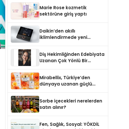
TSSA Düzenleyici Onaylarını
Marie Rose kozmetik
Aldı
sektörüne giriş yaptı
Daikin’den akıllı
iklimlendirmede yeni
dönem: Madoka Plus
Türkiye’de
Diş Hekimliğinden Edebiyata
Uzanan Çok Yönlü Bir
Yaşam: Yeşim Şahin Yaman
Mirabellix, Türkiye’den
dünyaya uzanan güçlü
büyümesini sürdürüyor
Sorbe içecekleri nerelerden
satın alınır?
Fen, Sağlık, Sosyal: YÖKDİL