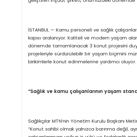
geliştiren inşaat şirketi, önümüzdeki dönemde
İSTANBUL — Kamu personeli ve sağlık çalışanlar
kapısı aralanıyor. Kaliteli ve modern yaşam alan
dönemde tamamlanacak 3 konut projesini duyurd
projeleriyle sürdürülebilir bir yaşam biçimini mü
birikimlerle konut edinmelerine yardımcı oluyor.
“Sağlık ve kamu çalışanlarının yaşam stand
Sağlıkçılar MTN’nin Yönetim Kurulu Başkanı Met
“Konut sahibi olmak yalnızca barınma değil, ay
çalışanlarımızın yoğun iş yükü ve fedakarlık ger