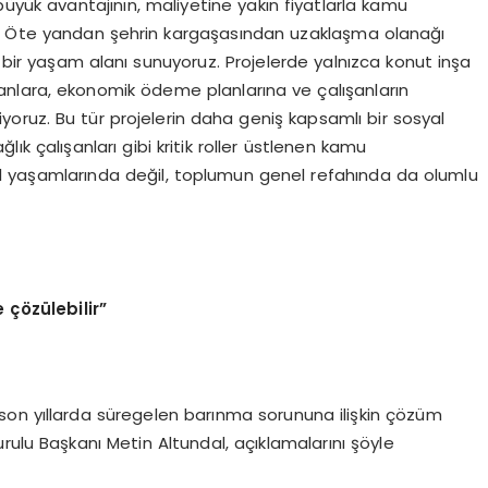
büyük avantajının, maliyetine yakın fiyatlarla kamu
. Öte yandan şehrin kargaşasından uzaklaşma olanağı
ir bir yaşam alanı sunuyoruz. Projelerde yalnızca konut inşa
nlara, ekonomik ödeme planlarına ve çalışanların
oruz. Bu tür projelerin daha geniş kapsamlı bir sosyal
k çalışanları gibi kritik roller üstlenen kamu
el yaşamlarında değil, toplumun genel refahında da olumlu
 çözülebilir”
son yıllarda süregelen barınma sorununa ilişkin çözüm
rulu Başkanı Metin Altundal, açıklamalarını şöyle