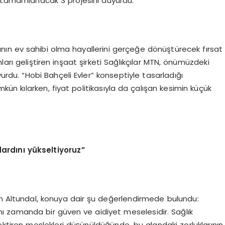
 tamamlanacak 3 projesini duyurdu.
ının ev sahibi olma hayallerini gerçeğe dönüştürecek fırsat
ları geliştiren inşaat şirketi Sağlıkçılar MTN, önümüzdeki
u. “Hobi Bahçeli Evler” konseptiyle tasarladığı
mkün kılarken, fiyat politikasıyla da çalışan kesimin küçük
ardını yükseltiyoruz”
in Altundal, konuya dair şu değerlendirmede bulundu:
nı zamanda bir güven ve aidiyet meselesidir. Sağlık
ektiren meslekleri düşünüldüğünde, bu alandaki zorluklarının