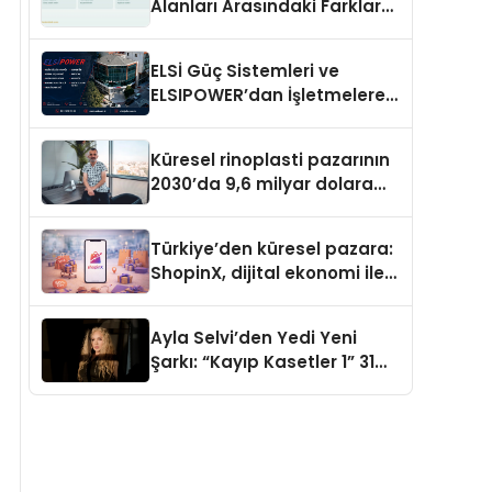
Alanları Arasındaki Farklar
Ne?
ELSİ Güç Sistemleri ve
ELSIPOWER’dan İşletmelere
Güvenilir Enerji Çözümleri
Küresel rinoplasti pazarının
2030’da 9,6 milyar dolara
ulaşması bekleniyor
Türkiye’den küresel pazara:
ShopinX, dijital ekonomi ile
gerçek dünya alışverişini bir
araya getirmeyi hedefliyor
Ayla Selvi’den Yedi Yeni
Şarkı: “Kayıp Kasetler 1” 31
Temmuz’da Yayımlandı