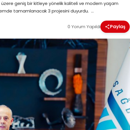
 üzere geniş bir kitleye yönelik kaliteli ve modern yaşam
dönemde tamamlanacak 3 projesini duyurdu. …
0 Yorum Yapıldı
Paylaş