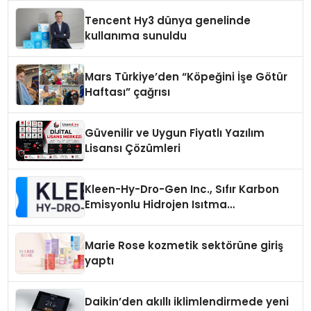
Tencent Hy3 dünya genelinde
kullanıma sunuldu
Mars Türkiye’den “Köpeğini İşe Götür
Haftası” çağrısı
Güvenilir ve Uygun Fiyatlı Yazılım
Lisansı Çözümleri
Kleen-Hy-Dro-Gen Inc., Sıfır Karbon
Emisyonlu Hidrojen Isıtma
Teknolojisinde ISO ve TSSA
Düzenleyici Onaylarını Aldı
Marie Rose kozmetik sektörüne giriş
yaptı
Daikin’den akıllı iklimlendirmede yeni