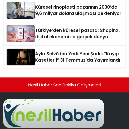
Küresel rinoplasti pazarının 2030’da
9,6 milyar dolara ulaşması bekleniyor
Türkiye’den küresel pazara: ShopinX,
dijital ekonomi ile gerçek dünya
alışverişini bir araya getirmeyi
hedefliyor
Ayla Selvi’den Yedi Yeni Şarkı: “Kayıp
Kasetler 1” 31 Temmuz’da Yayımlandı
Nesil Haber Son Dakika Gelişmeleri