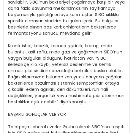
sayılabilir. SIBO’nun bakteriyel çoğalmaya karşı bir veya
daha fazla savunma mekanizmasının zayıflamaya
başlamasıyla geliştiği ortaya konmuştur. SIBO sıklıkla
spesifik olmayan sindirim bulguları içerir. Bu bulgular,
besinlerle alınan bazı karbonhidratların bakterilerce
fermantasyonu sonucu meydana gelir”
Kronik ishal, kabızlık, karında şişkinlik, kramp, mide
bulantısı, asit reflü, mide gazı ve geğirmenin SIBO’nun
yaygın bulguları olduğunu hatırlatan Var, “SIBO
ilerledikçe kilo kaybı, yetersiz beslenme ve kemik
erimesi gibi sindirim bozukluğu belirtileri baskın olabilir.
Bağırsaklarımızda bulunan koruyucu bariyerin çoğalan
bakterilerce bozulması sistemik semptomları ortaya
çıkabilir; eklem ağrıları, deri döküntüleri, ruh hali
değişiklikleri, yorgunluk veya hashimato gibi otoimmün
hastalıklar eşlik edebilir” diye konuştu.
BAŞARILI SONUÇLAR VERİYOR
Talatpaşa Laboratuvarlar Grubu olarak SIBO’nun tespiti
için SIBO nefes test kiti kullandıklarını kaydeden Prof.