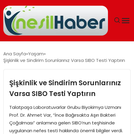
ANASAYFA
Ana Sayfa
Yaşam
Şişkinlik ve Sindirim Sorunlarınız Varsa SIBO Testi Yaptırın
GÜNCEL
YAŞAM
Şişkinlik ve Sindirim Sorunlarınız
Varsa SIBO Testi Yaptırın
EĞITIM
Talatpaşa Laboratuvarlar Grubu Biyokimya Uzmanı
SOSYAL HABER
Prof. Dr. Ahmet Var, “İnce Bağırsakta Aşırı Bakteri
Çoğalması” anlamına gelen SIBO’nun teşhisinde
SPOR
uygulanan nefes testi hakkında önemli bilgiler verdi.