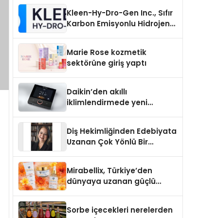
Kleen-Hy-Dro-Gen Inc., Sıfır
Karbon Emisyonlu Hidrojen
Isıtma Teknolojisinde ISO ve
TSSA Düzenleyici Onaylarını
Marie Rose kozmetik
Aldı
sektörüne giriş yaptı
Daikin’den akıllı
iklimlendirmede yeni
dönem: Madoka Plus
Türkiye’de
Diş Hekimliğinden Edebiyata
Uzanan Çok Yönlü Bir
Yaşam: Yeşim Şahin Yaman
Mirabellix, Türkiye’den
dünyaya uzanan güçlü
büyümesini sürdürüyor
Sorbe içecekleri nerelerden