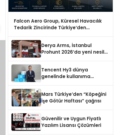
Falcon Aero Group, Küresel Havacılık
Tedarik Zincirinde Türkiye’den
Dünyaya Açılıyor
Derya Arms, İstanbul
Prohunt 2026’da yeni nesil
ürünlerini ve global marka
vizyonunu sergiledi
Tencent Hy3 dünya
genelinde kullanıma
sunuldu
Mars Türkiye’den “Köpeğini
İşe Götür Haftası” çağrısı
Güvenilir ve Uygun Fiyatlı
Yazılım Lisansı Çözümleri