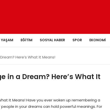
YAŞAM
EĞITIM
SOSYAL HABER
SPOR
EKONOMI
 Dream? Here’s What It Means!
e in a Dream? Here’s What It
What It Means! Have you ever woken up remembering a
or people in your dreams can hold powerful meanings. For