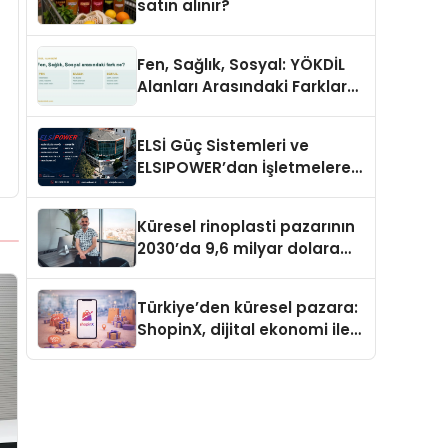
satın alınır?
Fen, Sağlık, Sosyal: YÖKDİL
Alanları Arasındaki Farklar
Ne?
ELSİ Güç Sistemleri ve
ELSIPOWER’dan İşletmelere
Güvenilir Enerji Çözümleri
Küresel rinoplasti pazarının
2030’da 9,6 milyar dolara
ulaşması bekleniyor
Türkiye’den küresel pazara:
ShopinX, dijital ekonomi ile
gerçek dünya alışverişini bir
araya getirmeyi hedefliyor