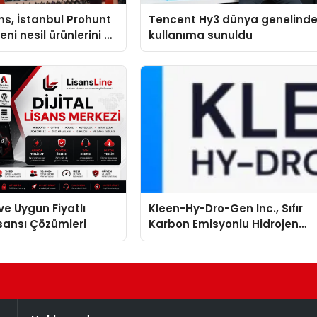
s, İstanbul Prohunt
Tencent Hy3 dünya genelind
ni nesil ürünlerini ve
kullanıma sunuldu
arka vizyonunu
ve Uygun Fiyatlı
Kleen-Hy-Dro-Gen Inc., Sıfır
isansı Çözümleri
Karbon Emisyonlu Hidrojen
Isıtma Teknolojisinde ISO ve
TSSA Düzenleyici Onaylarını
Aldı