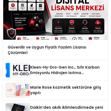
Güvenilir ve Uygun Fiyatlı Yazılım Lisansı
Çözümleri
Kleen-Hy-Dro-Gen Inc., Sıfır Karbon
Emisyonlu Hidrojen Isıtma
Teknolojisinde ISO ve TSSA
Düzenleyici Onaylarını Aldı
Marie Rose kozmetik sektörüne giriş
yaptı
Daikin’den akıllı iklimlendirmede yeni