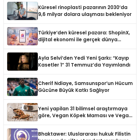
Küresel rinoplasti pazarının 2030’da
9,6 milyar dolara ulaşması bekleniyor
Türkiye’den küresel pazara: ShopinX,
dijital ekonomi ile gerçek dünya
alışverişini bir araya getirmeyi
hedefliyor
Ayla Selvi’den Yedi Yeni Şarkı: “Kayıp
Kasetler 1” 31 Temmuz’da Yayımlandı
Cherif Ndiaye, Samsunspor’un Hücum
Gücüne Büyük Katkı Sağlıyor
Yeni yapilan 31 bilimsel araştırmaya
göre, Vegan Köpek Maması ve Vegan
Kedi Mamasının İyi Sindirildiğini
Ortaya Koydu
Bhaktawer: Uluslararası hukuk Filistin