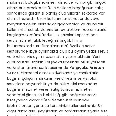
makinesi, bulaşık makinesi, klima ve kombi gibi birçok
cihazı bulunmaktadır. Bu cihazların birçoğunun satış
sonrasında garantisi bitmiş olup yıllardır sektörde var
olan cihazlardır. Uzun kullanımlar sonucunda veya
meydana gelen elektrik dalgalanmaları ya da hatalı
kullanımlar sebebiyle Ariston ev aletlerinizde arızalarla
karşılaşmak mümkündür. Bu arızalar kapsamında
servis hizmeti alabileceğiniz birçok firma
bulunmaktadır. Bu firmaların türü özellikle servis
sektöründe ikiye ayrılmakta olup bu ayrım yetkili servis
ve özel servis ayrımı üzerinden yapılmaktadır. Yani
günümüzde İzmir’in Karşıyaka ilçesinde oturuyorsanız
ve Ariston ürününüz kapsamında
Karşıyaka Ariston
Servisi
hizmetini almak istiyorsanız ya markalarla
bağımlı çalışan markanın kendi resmi servisi olan
servislere başvurabilir ya da bizim gibi markadan
bağımsız hizmet veren satış sonrası hizmetler
yönetmeliğinde de belirtildiği gibi bağımsız servis
istasyonları olarak “Özel Servis” statüsündeki
işletmelerden yana da tercihinizi kullanabilirsiniz. Biz
diğer firmaların işleyişinden ve farklarından ziyade size