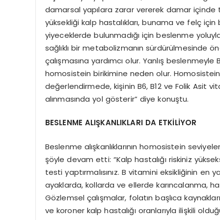
damarsal yapılara zarar vererek damar içinde t
yüksekliği kalp hastalıkları, bunama ve felç için
yiyeceklerde bulunmadığı için beslenme yoluy
sağlıklı bir metabolizmanın sürdürülmesinde ön
çalışmasına yardımcı olur. Yanlış beslenmeyle 
homosistein birikimine neden olur. Homosistein 
değerlendirmede, kişinin B6, B12 ve Folik Asit vi
alınmasında yol gösterir” diye konuştu.
BESLENME ALIŞKANLIKLARI DA ETKİLİYOR
Beslenme alışkanlıklarının homosistein seviyele
şöyle devam etti: “Kalp hastalığı riskiniz yükseks
testi yaptırmalısınız. B vitamini eksikliğinin en y
ayaklarda, kollarda ve ellerde karıncalanma, hafıza
Gözlemsel çalışmalar, folatın başlıca kaynaklar
ve koroner kalp hastalığı oranlarıyla ilişkili o