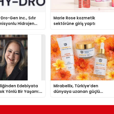
Dro-Gen Inc., Sıfır
Marie Rose kozmetik
isyonlu Hidrojen
sektörüne giriş yaptı
knolojisinde ISO ve
nleyici Onaylarını
liğinden Edebiyata
Mirabellix, Türkiye’den
ok Yönlü Bir Yaşam:
dünyaya uzanan güçlü
hin Yaman
büyümesini sürdürüyor