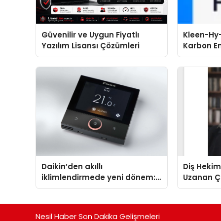
Güvenilir ve Uygun Fiyatlı
Kleen-Hy-
Yazılım Lisansı Çözümleri
Karbon Em
Isıtma Te
TSSA Düze
Aldı
Daikin’den akıllı
Diş Hekim
iklimlendirmede yeni dönem:
Uzanan Ç
Madoka Plus Türkiye’de
Yeşim Şa
Nesil Haber Son Dakika Gelişmeleri