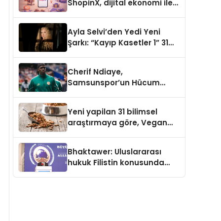
ShopinX, dijital ekonomi ile
gerçek dünya alışverişini bir
araya getirmeyi hedefliyor
Ayla Selvi’den Yedi Yeni
Şarkı: “Kayıp Kasetler 1” 31
Temmuz’da Yayımlandı
Cherif Ndiaye,
Samsunspor’un Hücum
Gücüne Büyük Katkı Sağlıyor
Yeni yapilan 31 bilimsel
araştırmaya göre, Vegan
Köpek Maması ve Vegan
Kedi Mamasının İyi
Bhaktawer: Uluslararası
Sindirildiğini Ortaya Koydu
hukuk Filistin konusunda
çifte standart uyguluyor