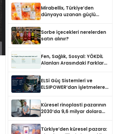
Mirabellix, Türkiye’den
dünyaya uzanan güçlü
büyümesini sürdürüyor
Sorbe içecekleri nerelerden
satın alınır?
Fen, Sağlık, Sosyal: YÖKDİL
Alanları Arasındaki Farklar
Ne?
ELSİ Güç Sistemleri ve
ELSIPOWER’dan İşletmelere
Güvenilir Enerji Çözümleri
Küresel rinoplasti pazarının
2030’da 9,6 milyar dolara
ulaşması bekleniyor
Türkiye’den küresel pazara: