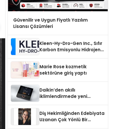
Güvenilir ve Uygun Fiyatlı Yazılım
Lisansı Çözümleri
Kleen-Hy-Dro-Gen Inc., Sıfır
Karbon Emisyonlu Hidrojen
Isıtma Teknolojisinde ISO ve
TSSA Düzenleyici Onaylarını
Marie Rose kozmetik
Aldı
sektörüne giriş yaptı
Daikin’den akıllı
iklimlendirmede yeni
dönem: Madoka Plus
Türkiye’de
Diş Hekimliğinden Edebiyata
Uzanan Çok Yönlü Bir
Yaşam: Yeşim Şahin Yaman