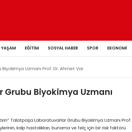
YAŞAM
EĞITIM
SOSYAL HABER
SPOR
EKONOMI
 Biyokimya Uzmanı Prof. Dr. Ahmet Var
ar Grubu Biyokimya Uzmanı
aptırın” Talatpaşa Laboratuvarlar Grubu Biyokimya Uzmanı Prof.
inin, kalp hastalıkları, bunama ve felç için bir risk faktörü