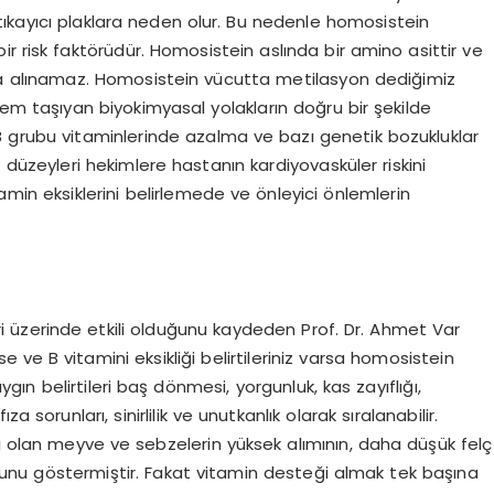
ıkayıcı plaklara neden olur. Bu nedenle homosistein
 bir risk faktörüdür. Homosistein aslında bir amino asittir ve
la alınamaz. Homosistein vücutta metilasyon dediğimiz
em taşıyan biyokimyasal yolakların doğru bir şekilde
B grubu vitaminlerinde azalma ve bazı genetik bozukluklar
düzeyleri hekimlere hastanın kardiyovasküler riskini
tamin eksiklerini belirlemede ve önleyici önlemlerin
ri üzerinde etkili olduğunu kaydeden Prof. Dr. Ahmet Var
e ve B vitamini eksikliği belirtileriniz varsa homosistein
aygın belirtileri baş dönmesi, yorgunluk, kas zayıflığı,
 sorunları, sinirlilik ve unutkanlık olarak sıralanabilir.
ı olan meyve ve sebzelerin yüksek alımının, daha düşük felç
lduğunu göstermiştir. Fakat vitamin desteği almak tek başına