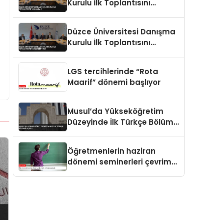
Kurulu İlk Toplantısını
Tamamladı
Düzce Üniversitesi Danışma
Kurulu İlk Toplantısını
Gerçekleştirdi
LGS tercihlerinde “Rota
Maarif” dönemi başlıyor
Musul’da Yükseköğretim
Düzeyinde İlk Türkçe Bölümü
Açıldı
Öğretmenlerin haziran
dönemi seminerleri çevrim
içi yapılacak