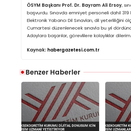
ÖSYM Başkanı Prof. Dr. Bayram Ali Ersoy
, sı
başvurdu. Sınavda emniyet personeli dahil 319 ki
Elektronik Yabancı Dil Sınavları, dil yeterliliğin
Cumartesi düzenlenecek sınavla bu yıl dördüncü
Adaylara başarılar, görevlilere kolaylıklar dileri
Kaynak:
habergazetesi.com.tr
Benzer Haberler