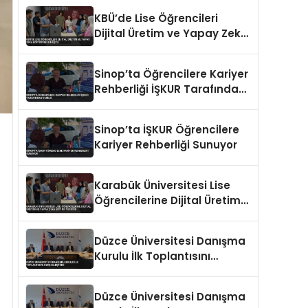
KBÜ’de Lise Öğrencileri
Dijital Üretim ve Yapay Zeka
Eğitimiyle Buluştu
Sinop’ta Öğrencilere Kariyer
Rehberliği İŞKUR Tarafından
Verildi
Sinop’ta İŞKUR Öğrencilere
Kariyer Rehberliği Sunuyor
Karabük Üniversitesi Lise
Öğrencilerine Dijital Üretim
ve Yapay Zeka Eğitimi
Veriyor
Düzce Üniversitesi Danışma
Kurulu İlk Toplantısını
Gerçekleştirdi
Düzce Üniversitesi Danışma