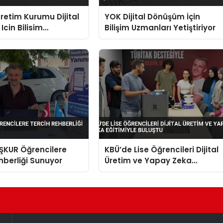
etim Kurumu Dijital
YOK Dijital Dönüşüm İçin
cin Bilisim
Bilişim Uzmanları Yetiştiriyor
 Yetistiriyor
İŞKUR Öğrencilere
KBÜ’de Lise Öğrencileri Dijital
hberliği Sunuyor
Üretim ve Yapay Zeka
Eğitimiyle Buluştu