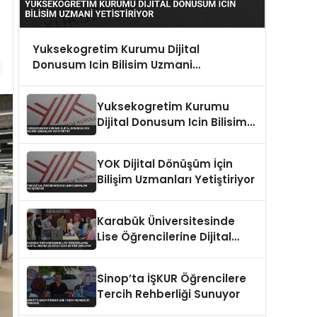
Yuksekogretim Kurumu Dijital
Donusum Icin Bilisim Uzmani
Yetistiriyor
Yuksekogretim Kurumu
Dijital Donusum Icin Bilisim
Uzmanlari Yetistiriyor
YOK Dijital Dönüşüm İçin
Bilişim Uzmanları Yetiştiriyor
Karabük Üniversitesinde
Lise Öğrencilerine Dijital
Üretim ve Yapay Zeka
Eğitimi Veriliyor
Sinop’ta İŞKUR Öğrencilere
Tercih Rehberliği Sunuyor