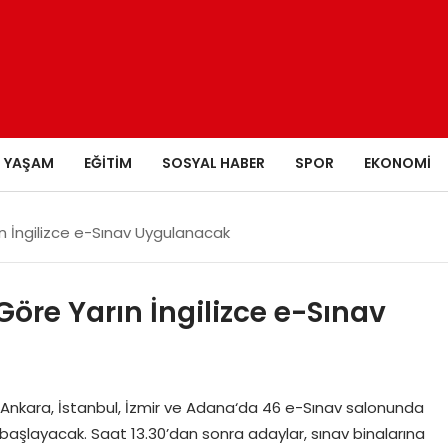
YAŞAM
EĞITIM
SOSYAL HABER
SPOR
EKONOMI
n İngilizce e-Sınav Uygulanacak
re Yarın İngilizce e-Sınav
Ankara, İstanbul, İzmir ve Adana‘da 46 e-Sınav salonunda
 başlayacak. Saat 13.30’dan sonra adaylar, sınav binalarına