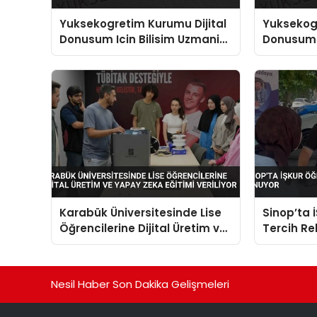
Yuksekogretim Kurumu Dijital
Yuksekogr
Donusum Icin Bilisim Uzmani
Donusum I
Yetistiriyor
Uzmanlari
Karabük Üniversitesinde Lise
Sinop’ta 
Öğrencilerine Dijital Üretim ve
Tercih Re
Yapay Zeka Eğitimi Veriliyor
Nesil Haber Son Dakika Gelişmeleri