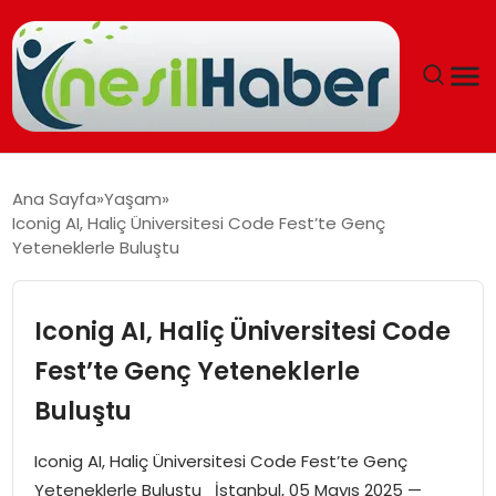
ANASAYFA
Ana Sayfa
Yaşam
Iconig AI, Haliç Üniversitesi Code Fest’te Genç
GÜNCEL
Yeteneklerle Buluştu
YAŞAM
Iconig AI, Haliç Üniversitesi Code
EĞITIM
Fest’te Genç Yeteneklerle
Buluştu
SOSYAL HABER
Iconig AI, Haliç Üniversitesi Code Fest’te Genç
SPOR
Yeteneklerle Buluştu İstanbul, 05 Mayıs 2025 —