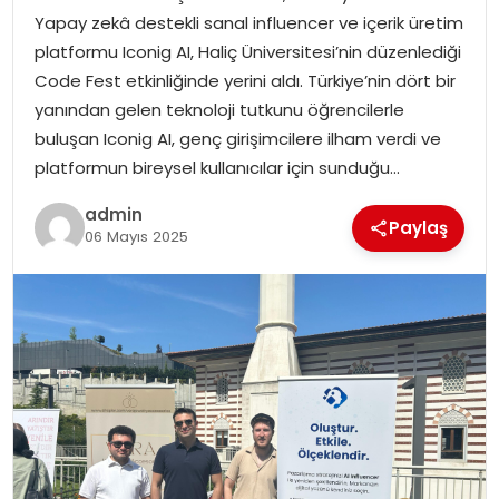
Yapay zekâ destekli sanal influencer ve içerik üretim
EKONOMI
platformu Iconig AI, Haliç Üniversitesi’nin düzenlediği
Code Fest etkinliğinde yerini aldı. Türkiye’nin dört bir
MAGAZIN
yanından gelen teknoloji tutkunu öğrencilerle
buluşan Iconig AI, genç girişimcilere ilham verdi ve
TEKNOLOJI
platformun bireysel kullanıcılar için sunduğu…
admin
Paylaş
06 Mayıs 2025