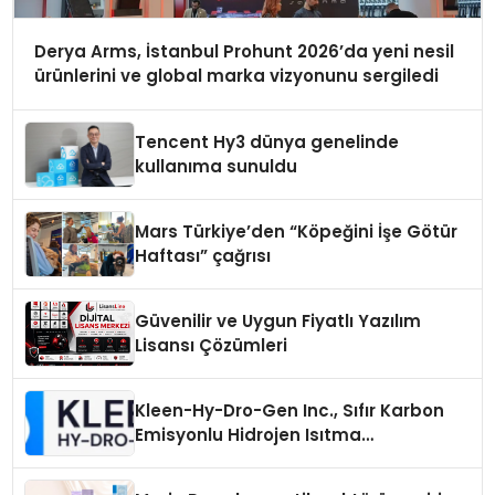
Derya Arms, İstanbul Prohunt 2026’da yeni nesil
ürünlerini ve global marka vizyonunu sergiledi
Tencent Hy3 dünya genelinde
kullanıma sunuldu
Mars Türkiye’den “Köpeğini İşe Götür
Haftası” çağrısı
Güvenilir ve Uygun Fiyatlı Yazılım
Lisansı Çözümleri
Kleen-Hy-Dro-Gen Inc., Sıfır Karbon
Emisyonlu Hidrojen Isıtma
Teknolojisinde ISO ve TSSA
Düzenleyici Onaylarını Aldı