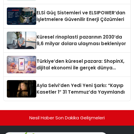
ELSİ Güç Sistemleri ve ELSIPOWER’dan
İşletmelere Güvenilir Enerji Çözümleri
Küresel rinoplasti pazarının 2030’da
9,6 milyar dolara ulaşması bekleniyor
Türkiye’den küresel pazara: ShopinX,
dijital ekonomi ile gerçek dünya
alışverişini bir araya getirmeyi
hedefliyor
Ayla Selvi’den Yedi Yeni Şarkı: “Kayıp
Kasetler 1” 31 Temmuz’da Yayımlandı
Nesil Haber Son Dakika Gelişmeleri