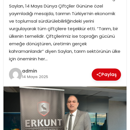
Saylan, 14 Mayıs Dünya Çiftçiler Gününe özel
EKONOMI
yayımladığı mesajda, tarımın Türkiye’nin ekonomik
ve toplumsal sürdürülebilirliğindeki yerini
MAGAZIN
vurgulayarak tüm çiftçilere teşekkür etti. “Tarım, bir
ülkenin temelidir. Çiftçilerimiz ise toprağın gücünü
TEKNOLOJI
emeğe dönüştüren, üretimin gerçek
kahramanlarıdır” diyen Saylan, tarım sektörünün ülke
için öneminin her…
admin
Paylaş
14 Mayıs 2025