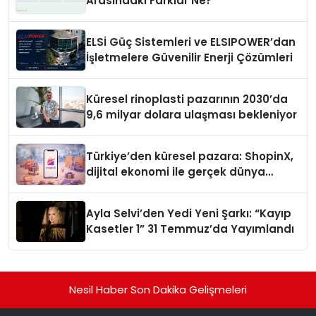
Arasındaki Farklar Ne?
ELSİ Güç Sistemleri ve ELSIPOWER’dan
İşletmelere Güvenilir Enerji Çözümleri
Küresel rinoplasti pazarının 2030’da
9,6 milyar dolara ulaşması bekleniyor
Türkiye’den küresel pazara: ShopinX,
dijital ekonomi ile gerçek dünya
alışverişini bir araya getirmeyi
hedefliyor
Ayla Selvi’den Yedi Yeni Şarkı: “Kayıp
Kasetler 1” 31 Temmuz’da Yayımlandı
Nesil Haber Son Dakika Gelişmeleri