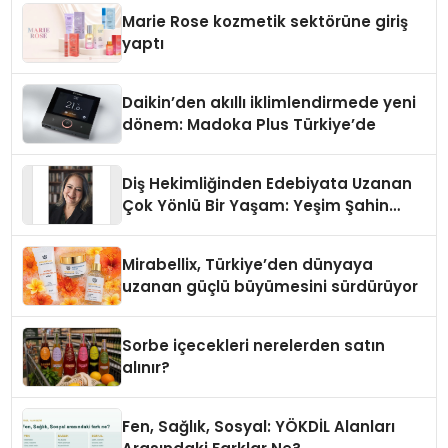
Düzenleyici Onaylarını Aldı
Marie Rose kozmetik sektörüne giriş
yaptı
Daikin’den akıllı iklimlendirmede yeni
dönem: Madoka Plus Türkiye’de
Diş Hekimliğinden Edebiyata Uzanan
Çok Yönlü Bir Yaşam: Yeşim Şahin
Yaman
Mirabellix, Türkiye’den dünyaya
uzanan güçlü büyümesini sürdürüyor
Sorbe içecekleri nerelerden satın
alınır?
Fen, Sağlık, Sosyal: YÖKDİL Alanları