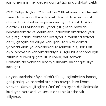
için öneminin her geçen gün arttığına da dikkat çekti.
CEO Tolga Saylan: “Atatürk’ün ‘Milli ekonominin temeli
tarımdır’ sözünü ilke edinerek, Erkunt Traktör olarak
daima bu kutsal emeğin yanındayız. Erkunt Traktör
olarak 2003 yılından bu yana, çiftçilerin hayatını
kolaylaştırmak ve verimlerini artırmak amacıyla yerli
ve çiftçi odaklı traktörler üretiyoruz. Yalnızca traktör
değil, çiftçimizin diliyle konuşan, zorlukta daima
yanında olan yol arkadaşları tasarlıyoruz. Çünkü biz
aynı hikayenin kahramanlarıyız. Güçlü bir ekonomi için
tarımın sürekliliği şart. Bu bilinçle, her zaman
üreticimizin yanında olmaya devam edeceğiz” diye
konuştu.
Saylan, sözlerini şöyle sürdürdü: “Çiftçilerimizin inancı,
çalışkanlığı ve memlekete olan sevgisi bize ilham
veriyor. Dünya Çiftçiler Günü’nü en içten dileklerimizle
kutluyor, bereketli ve umut dolu bir üretim yılı
diliyoruz.”