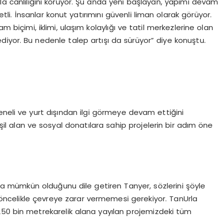
ala canlılığını koruyor. Şu anda yeni başlayan, yapımı devam
li. İnsanlar konut yatırımını güvenli liman olarak görüyor.
m biçimi, iklimi, ulaşım kolaylığı ve tatil merkezlerine olan
ediyor. Bu nedenle talep artışı da sürüyor” diye konuştu.
eneli ve yurt dışından ilgi görmeye devam ettiğini
l alan ve sosyal donatılara sahip projelerin bir adım öne
arla mümkün olduğunu dile getiren Tanyer, sözlerini şöyle
n öncelikle çevreye zarar vermemesi gerekiyor. TanUrla
 250 bin metrekarelik alana yayılan projemizdeki tüm