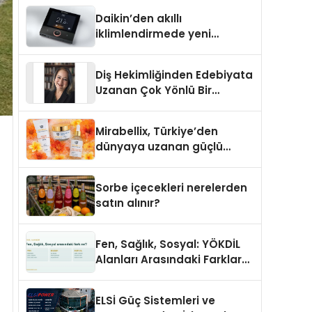
Daikin’den akıllı
iklimlendirmede yeni
dönem: Madoka Plus
Türkiye’de
Diş Hekimliğinden Edebiyata
Uzanan Çok Yönlü Bir
Yaşam: Yeşim Şahin Yaman
Mirabellix, Türkiye’den
dünyaya uzanan güçlü
büyümesini sürdürüyor
Sorbe içecekleri nerelerden
satın alınır?
Fen, Sağlık, Sosyal: YÖKDİL
Alanları Arasındaki Farklar
Ne?
ELSİ Güç Sistemleri ve