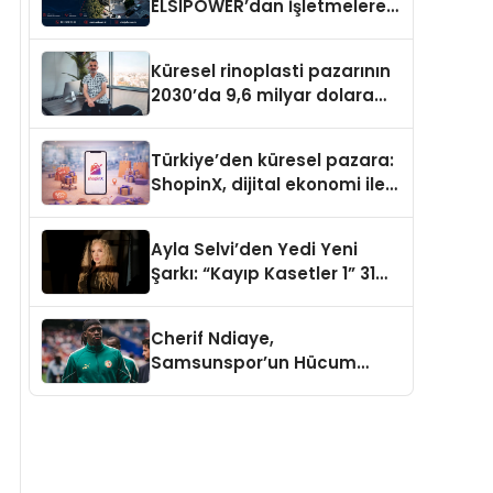
ELSIPOWER’dan İşletmelere
Güvenilir Enerji Çözümleri
Küresel rinoplasti pazarının
2030’da 9,6 milyar dolara
ulaşması bekleniyor
Türkiye’den küresel pazara:
ShopinX, dijital ekonomi ile
gerçek dünya alışverişini bir
araya getirmeyi hedefliyor
Ayla Selvi’den Yedi Yeni
Şarkı: “Kayıp Kasetler 1” 31
Temmuz’da Yayımlandı
Cherif Ndiaye,
Samsunspor’un Hücum
Gücüne Büyük Katkı Sağlıyor