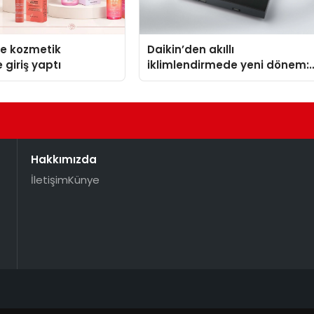
se kozmetik
Daikin’den akıllı
 giriş yaptı
iklimlendirmede yeni dönem:
Madoka Plus Türkiye’de
Hakkımızda
İletişim
Künye