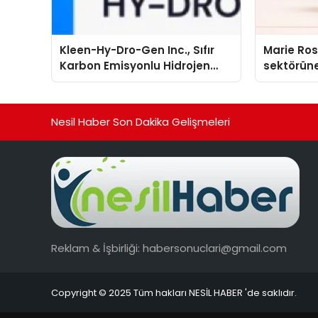
Kleen-Hy-Dro-Gen Inc., Sıfır
Marie Ro
Karbon Emisyonlu Hidrojen
sektörüne
Isıtma Teknolojisinde ISO ve
TSSA Düzenleyici Onaylarını
Aldı
Nesil Haber Son Dakika Gelişmeleri
Reklam & İşbirliği:
habersonuclari@gmail.com
Copyright © 2025 Tüm hakları NESİL HABER 'de saklıdır.