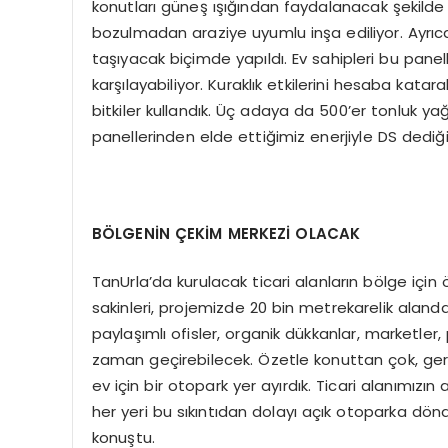
konutları güneş ışığından faydalanacak şekilde
bozulmadan araziye uyumlu inşa ediliyor. Ayrıca 
taşıyacak biçimde yapıldı. Ev sahipleri bu panelle
karşılayabiliyor. Kuraklık etkilerini hesaba k
bitkiler kullandık. Üç adaya da 500’er tonluk y
panellerinden elde ettiğimiz enerjiyle DS dediği
BÖLGENİN ÇEKİM MERKEZİ OLACAK
TanUrla’da kurulacak ticari alanların bölge için
sakinleri, projemizde 20 bin metrekarelik alanda
paylaşımlı ofisler, organik dükkanlar, marketle
zaman geçirebilecek. Özetle konuttan çok, ger
ev için bir otopark yer ayırdık. Ticari alanımız
her yeri bu sıkıntıdan dolayı açık otoparka dön
konuştu.