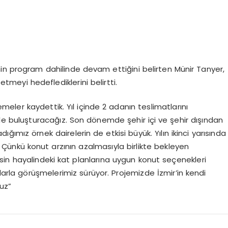
in program dahilinde devam ettiğini belirten Münir Tanyer,
 etmeyi hedeflediklerini belirtti.
emeler kaydettik. Yıl içinde 2 adanın teslimatlarını
yle buluşturacağız. Son dönemde şehir içi ve şehir dışından
ımız örnek dairelerin de etkisi büyük. Yılın ikinci yarısında
Çünkü konut arzının azalmasıyla birlikte bekleyen
esin hayalindeki kat planlarına uygun konut seçenekleri
alarla görüşmelerimiz sürüyor. Projemizde İzmir’in kendi
uz”