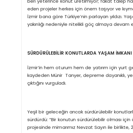
beri yeterince konut üretilmiyor; fakat talep h
eden projeler herkes için önem taşıyor ve kıymet
İzmir bana göre Türkiye’nin parlayan yıldızı. Yaşa
yakınlığı nedeniyle nitelikli göç almaya devam 
SÜRDÜRÜLEBİLİR KONUTLARDA YAŞAM İMKANI
İzmir’in hem oturum hem de yatırım için yurt g
kaydeden Münir Tanyer, depreme dayanıklı, yeşi
çıktığını vurguladı.
Yeşil bir geleceğin ancak sürdürülebilir konutl
sürdürdü: “Bir konutun sürdürülebilir olması içi
projesinde mimarımız Nevzat Sayın ile birlikte,