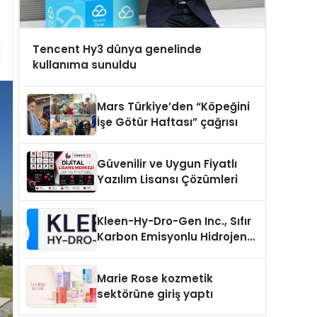
Tencent Hy3 dünya genelinde
kullanıma sunuldu
Mars Türkiye’den “Köpeğini
İşe Götür Haftası” çağrısı
Güvenilir ve Uygun Fiyatlı
Yazılım Lisansı Çözümleri
Kleen-Hy-Dro-Gen Inc., Sıfır
Karbon Emisyonlu Hidrojen
Isıtma Teknolojisinde ISO ve
TSSA Düzenleyici Onaylarını
Marie Rose kozmetik
Aldı
sektörüne giriş yaptı