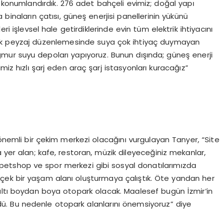
 konumlandırdık. 276 adet bahçeli evimiz; doğal yapı
binaların çatısı, güneş enerjisi panellerinin yükünü
ri işlevsel hale getirdiklerinde evin tüm elektrik ihtiyacını
atarak peyzaj düzenlemesinde suya çok ihtiyaç duymayan
ağmur suyu depoları yapıyoruz. Bunun dışında; güneş enerji
miz hızlı şarj eden araç şarj istasyonları kuracağız”
 önemli bir çekim merkezi olacağını vurgulayan Tanyer, “Site
 yer alan; kafe, restoran, müzik dileyeceğiniz mekanlar,
r, petshop ve spor merkezi gibi sosyal donatılarımızda
çek bir yaşam alanı oluşturmaya çalıştık. Öte yandan her
ın altı boydan boya otopark olacak. Maalesef bugün İzmir’in
dü. Bu nedenle otopark alanlarını önemsiyoruz” diye