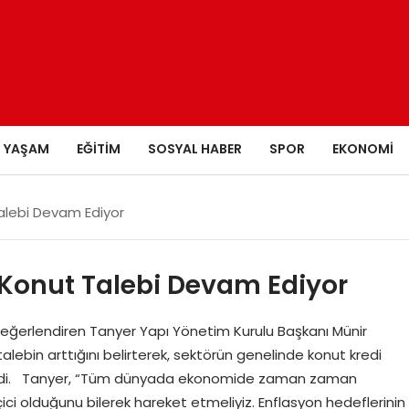
YAŞAM
EĞITIM
SOSYAL HABER
SPOR
EKONOMI
 Talebi Devam Ediyor
r; Konut Talebi Devam Ediyor
eğerlendiren Tanyer Yapı Yönetim Kurulu Başkanı Münir
talebin arttığını belirterek, sektörün genelinde konut kredi
getirdi. Tanyer, “Tüm dünyada ekonomide zaman zaman
ici olduğunu bilerek hareket etmeliyiz. Enflasyon hedeflerinin