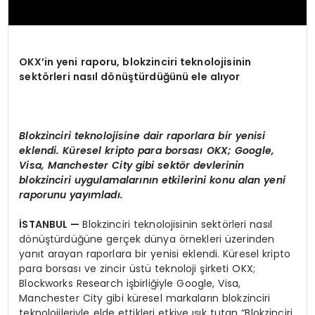
OKX’in yeni raporu, blokzinciri teknolojisinin
sekt
ö
rleri nasıl d
ö
nüştürdüğünü ele alıyor
Blokzinciri teknolojisine dair raporlara bir yenisi
eklendi. Küresel kripto para borsası OKX; Google,
Visa, Manchester City gibi sekt
ö
r devlerinin
blokzinciri uygulamalarının etkilerini konu alan yeni
raporunu yayımladı.
İSTANBUL —
Blokzinciri teknolojisinin sektörleri nasıl
dönüştürdüğüne gerçek dünya örnekleri üzerinden
yanıt arayan raporlara bir yenisi eklendi. Küresel kripto
para borsası ve zincir üstü teknoloji şirketi OKX;
Blockworks Research işbirliğiyle Google, Visa,
Manchester City gibi küresel markaların blokzinciri
teknolojileriyle elde ettikleri etkiye ışık tutan “Blokzinciri