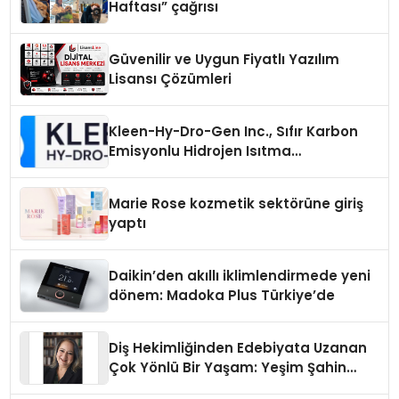
Haftası” çağrısı
Güvenilir ve Uygun Fiyatlı Yazılım
Lisansı Çözümleri
Kleen-Hy-Dro-Gen Inc., Sıfır Karbon
Emisyonlu Hidrojen Isıtma
Teknolojisinde ISO ve TSSA
Düzenleyici Onaylarını Aldı
Marie Rose kozmetik sektörüne giriş
yaptı
Daikin’den akıllı iklimlendirmede yeni
dönem: Madoka Plus Türkiye’de
Diş Hekimliğinden Edebiyata Uzanan
Çok Yönlü Bir Yaşam: Yeşim Şahin
Yaman