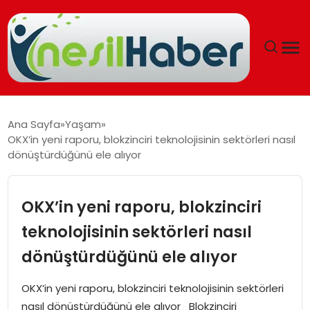
ANASAYFA
Ana Sayfa
Yaşam
OKX’in yeni raporu, blokzinciri teknolojisinin sektörleri nasıl
GÜNCEL
dönüştürdüğünü ele alıyor
YAŞAM
OKX’in yeni raporu, blokzinciri
EĞITIM
teknolojisinin sektörleri nasıl
dönüştürdüğünü ele alıyor
SOSYAL HABER
OKX’in yeni raporu, blokzinciri teknolojisinin sektörleri
SPOR
nasıl dönüştürdüğünü ele alıyor Blokzinciri