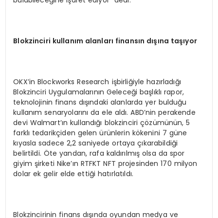
bulabileceğine işaret ediyor” dedi.
Blokzinciri kullanım alanları finansı
n d
ışına taşıyor
OKX’in Blockworks Research işbirliğiyle hazırladığı
Blokzinciri Uygulamalarının Geleceği başlıklı rapor,
teknolojinin finans dışındaki alanlarda yer bulduğu
kullanım senaryolarını da ele aldı. ABD’nin perakende
devi Walmart’ın kullandığı blokzinciri çözümünün, 5
farklı tedarikçiden gelen ürünlerin kökenini 7 güne
kıyasla sadece 2,2 saniyede ortaya çıkarabildiği
belirtildi. Öte yandan, rafa kaldırılmış olsa da spor
giyim şirketi Nike’ın RTFKT NFT projesinden 170 milyon
dolar ek gelir elde ettiği hatırlatıldı.
Blokzincirinin finans dışında oyundan medya ve