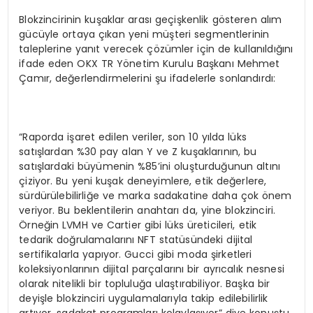
Blokzincirinin kuşaklar arası geçişkenlik gösteren alım
gücüyle ortaya çıkan yeni müşteri segmentlerinin
taleplerine yanıt verecek çözümler için de kullanıldığını
ifade eden OKX TR Yönetim Kurulu Başkanı Mehmet
Çamır, değerlendirmelerini şu ifadelerle sonlandırdı:
“Raporda işaret edilen veriler, son 10 yılda lüks
satışlardan %30 pay alan Y ve Z kuşaklarının, bu
satışlardaki büyümenin %85’ini oluşturduğunun altını
çiziyor. Bu yeni kuşak deneyimlere, etik değerlere,
sürdürülebilirliğe ve marka sadakatine daha çok önem
veriyor. Bu beklentilerin anahtarı da, yine blokzinciri.
Örneğin LVMH ve Cartier gibi lüks üreticileri, etik
tedarik doğrulamalarını NFT statüsündeki dijital
sertifikalarla yapıyor. Gucci gibi moda şirketleri
koleksiyonlarının dijital parçalarını bir ayrıcalık nesnesi
olarak nitelikli bir topluluğa ulaştırabiliyor. Başka bir
deyişle blokzinciri uygulamalarıyla takip edilebilirlik