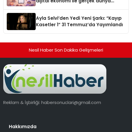
dijital ekonomi ile gerçek dünya
alışverişini bir araya getirmeyi
hedefliyor
Ayla Selvi’den Yedi Yeni Şarkı: “Kayıp
Kasetler 1” 31 Temmuz’da Yayımlandı
Nesil Haber Son Dakika Gelişmeleri
Reklam & İşbirliği:
habersonuclari@gmail.com
Hakkımızda