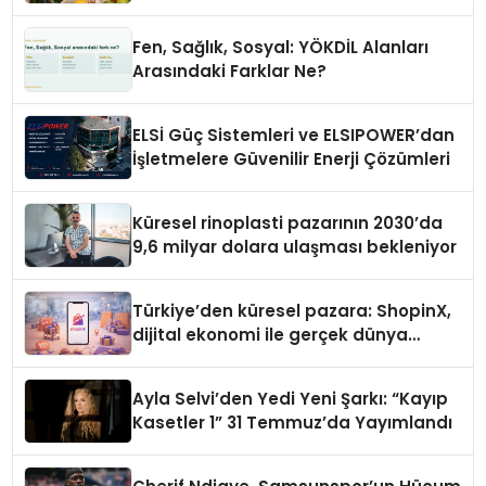
Fen, Sağlık, Sosyal: YÖKDİL Alanları
Arasındaki Farklar Ne?
ELSİ Güç Sistemleri ve ELSIPOWER’dan
İşletmelere Güvenilir Enerji Çözümleri
Küresel rinoplasti pazarının 2030’da
9,6 milyar dolara ulaşması bekleniyor
Türkiye’den küresel pazara: ShopinX,
dijital ekonomi ile gerçek dünya
alışverişini bir araya getirmeyi
hedefliyor
Ayla Selvi’den Yedi Yeni Şarkı: “Kayıp
Kasetler 1” 31 Temmuz’da Yayımlandı