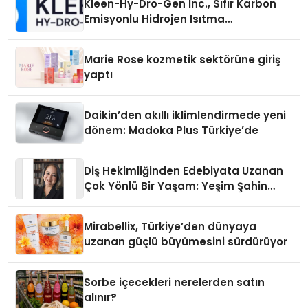
Kleen-Hy-Dro-Gen Inc., Sıfır Karbon
Emisyonlu Hidrojen Isıtma
Teknolojisinde ISO ve TSSA
Düzenleyici Onaylarını Aldı
Marie Rose kozmetik sektörüne giriş
yaptı
Daikin’den akıllı iklimlendirmede yeni
dönem: Madoka Plus Türkiye’de
Diş Hekimliğinden Edebiyata Uzanan
Çok Yönlü Bir Yaşam: Yeşim Şahin
Yaman
Mirabellix, Türkiye’den dünyaya
uzanan güçlü büyümesini sürdürüyor
Sorbe içecekleri nerelerden satın
alınır?