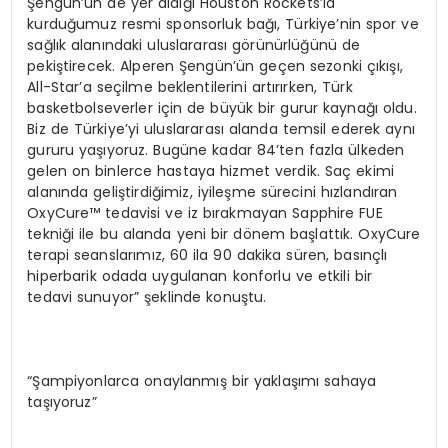
Şengün’ün de yer aldığı Houston Rockets’la
kurduğumuz resmi sponsorluk bağı, Türkiye’nin spor ve
sağlık alanındaki uluslararası görünürlüğünü de
pekiştirecek. Alperen Şengün’ün geçen sezonki çıkışı,
All-Star’a seçilme beklentilerini artırırken, Türk
basketbolseverler için de büyük bir gurur kaynağı oldu.
Biz de Türkiye’yi uluslararası alanda temsil ederek aynı
gururu yaşıyoruz. Bugüne kadar 84’ten fazla ülkeden
gelen on binlerce hastaya hizmet verdik. Saç ekimi
alanında geliştirdiğimiz, iyileşme sürecini hızlandıran
OxyCure™ tedavisi ve iz bırakmayan Sapphire FUE
tekniği ile bu alanda yeni bir dönem başlattık. OxyCure
terapi seanslarımız, 60 ila 90 dakika süren, basınçlı
hiperbarik odada uygulanan konforlu ve etkili bir
tedavi sunuyor” şeklinde konuştu.
“Şampiyonlarca onaylanmış bir yaklaşımı sahaya
taşıyoruz”