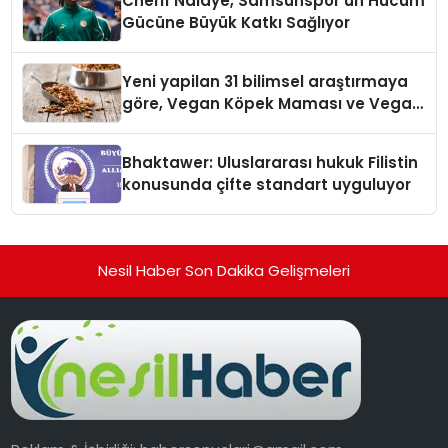
Cherif Ndiaye, Samsunspor’un Hücum
Gücüne Büyük Katkı Sağlıyor
Yeni yapilan 31 bilimsel araştırmaya
göre, Vegan Köpek Maması ve Vegan
Kedi Mamasının İyi Sindirildiğini
Ortaya Koydu
Bhaktawer: Uluslararası hukuk Filistin
konusunda çifte standart uyguluyor
Nesil Haber Son Dakika Gelişmeleri