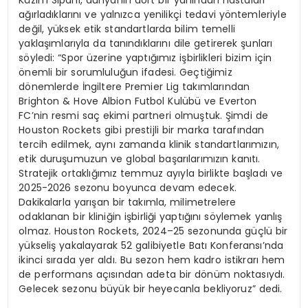
Kâzım Sipahi, dünyanın dört bir yanından hastaları
ağırladıklarını ve yalnızca yenilikçi tedavi yöntemleriyle
değil, yüksek etik standartlarda bilim temelli
yaklaşımlarıyla da tanındıklarını dile getirerek şunları
söyledi: “Spor üzerine yaptığımız işbirlikleri bizim için
önemli bir sorumluluğun ifadesi. Geçtiğimiz
dönemlerde İngiltere Premier Lig takımlarından
Brighton & Hove Albion Futbol Kulübü ve Everton
FC’nin resmi saç ekimi partneri olmuştuk. Şimdi de
Houston Rockets gibi prestijli bir marka tarafından
tercih edilmek, aynı zamanda klinik standartlarımızın,
etik duruşumuzun ve global başarılarımızın kanıtı.
Stratejik ortaklığımız temmuz ayıyla birlikte başladı ve
2025-2026 sezonu boyunca devam edecek.
Dakikalarla yarışan bir takımla, milimetrelere
odaklanan bir kliniğin işbirliği yaptığını söylemek yanlış
olmaz. Houston Rockets, 2024–25 sezonunda güçlü bir
yükseliş yakalayarak 52 galibiyetle Batı Konferansı’nda
ikinci sırada yer aldı. Bu sezon hem kadro istikrarı hem
de performans açısından adeta bir dönüm noktasıydı.
Gelecek sezonu büyük bir heyecanla bekliyoruz” dedi.