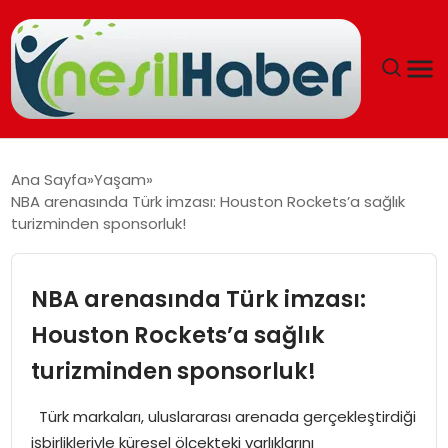
ANASAYFA
Ana Sayfa
Yaşam
NBA arenasında Türk imzası: Houston Rockets’a sağlık
GÜNCEL
turizminden sponsorluk!
YAŞAM
NBA arenasında Türk imzası:
EĞITIM
Houston Rockets’a sağlık
turizminden sponsorluk!
SOSYAL HABER
Türk markaları, uluslararası arenada gerçekleştirdiği
SPOR
işbirlikleriyle küresel ölçekteki varlıklarını