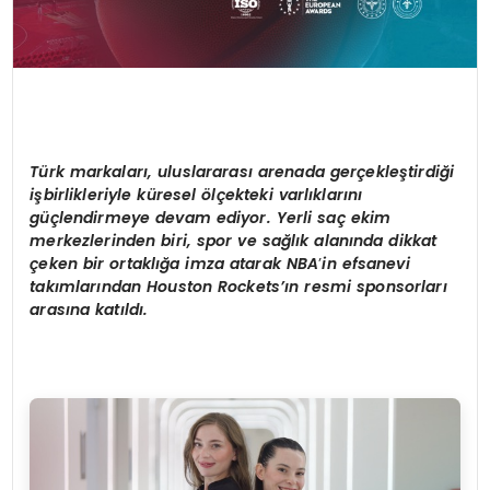
Türk markaları, uluslararası arenada gerçekleştirdiğ
i
i
şbirlikleriyle küresel
ö
lçekteki varlıklarını
güçlendirmeye devam ediyor. Yerli saç ekim
merkezlerinden biri, spor ve sağlık alanında dikkat
çeken bir ortaklığa imza atarak NBA
’
in efsanevi
takımları
ndan Houston Rockets
’ın resmi sponsorları
arasına katıldı.