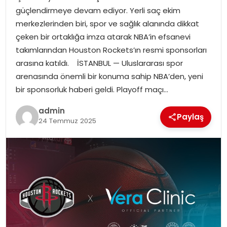
güçlendirmeye devam ediyor. Yerli saç ekim
EKONOMI
merkezlerinden biri, spor ve sağlık alanında dikkat
çeken bir ortaklığa imza atarak NBA’in efsanevi
MAGAZIN
takımlarından Houston Rockets’ın resmi sponsorları
arasına katıldı. İSTANBUL — Uluslararası spor
TEKNOLOJI
arenasında önemli bir konuma sahip NBA’den, yeni
bir sponsorluk haberi geldi. Playoff maçı…
admin
Paylaş
24 Temmuz 2025