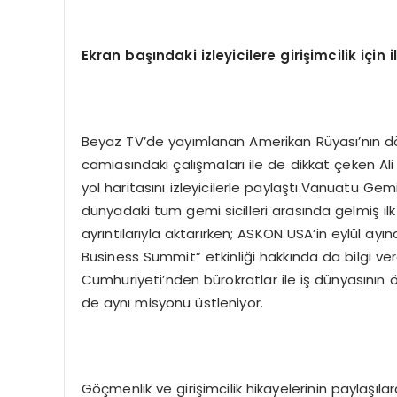
Ekran ba
şı
ndaki izleyicilere giri
ş
imcilik i
ç
in 
Beyaz TV’de yayımlanan Amerikan Rüyası’nın dö
camiasındaki çalışmaları ile de dikkat çeken Ali 
yol haritasını izleyicilerle paylaştı.Vanuatu Gem
dünyadaki tüm gemi sicilleri arasında gelmiş ilk
ayrıntılarıyla aktarırken; ASKON USA’in eylül a
Business Summit” etkinliği hakkında da bilgi ver
Cumhuriyeti’nden bürokratlar ile iş dünyasının ö
de aynı misyonu üstleniyor.
Göçmenlik ve girişimcilik hikayelerinin paylaşıla