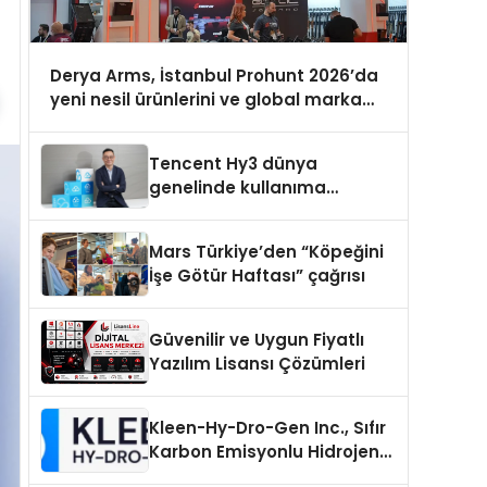
Derya Arms, İstanbul Prohunt 2026’da
yeni nesil ürünlerini ve global marka
vizyonunu sergiledi
Tencent Hy3 dünya
genelinde kullanıma
sunuldu
Mars Türkiye’den “Köpeğini
İşe Götür Haftası” çağrısı
Güvenilir ve Uygun Fiyatlı
Yazılım Lisansı Çözümleri
Kleen-Hy-Dro-Gen Inc., Sıfır
Karbon Emisyonlu Hidrojen
Isıtma Teknolojisinde ISO ve