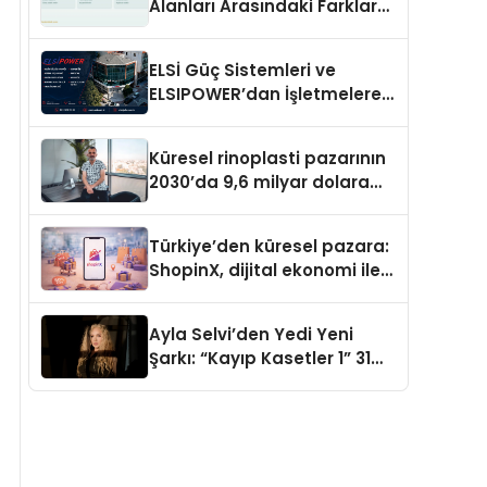
Alanları Arasındaki Farklar
Ne?
ELSİ Güç Sistemleri ve
ELSIPOWER’dan İşletmelere
Güvenilir Enerji Çözümleri
Küresel rinoplasti pazarının
2030’da 9,6 milyar dolara
ulaşması bekleniyor
Türkiye’den küresel pazara:
ShopinX, dijital ekonomi ile
gerçek dünya alışverişini bir
araya getirmeyi hedefliyor
Ayla Selvi’den Yedi Yeni
Şarkı: “Kayıp Kasetler 1” 31
Temmuz’da Yayımlandı