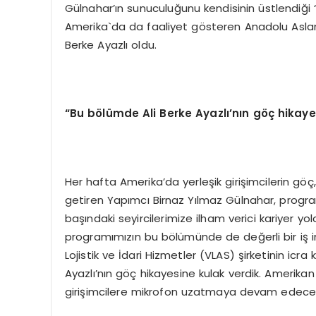
Gülnahar’ın sunuculuğunu kendisinin üstlendiğ
Amerika`da da faaliyet gösteren Anadolu Aslanl
Berke Ayazlı oldu.
“
Bu b
ö
l
ü
mde Ali Berke Ayazl
ı’
n
ı
n g
öç
hikaye
Her hafta Amerika’da yerleşik girişimcilerin göç
getiren Yapımcı Birnaz Yılmaz Gülnahar, progra
başındaki seyircilerimize ilham verici kariyer y
programımızın bu bölümünde de değerli bir iş ins
Lojistik ve İdari Hizmetler (VLAS) şirketinin icra
Ayazlı’nın göç hikayesine kulak verdik. Amerikan
girişimcilere mikrofon uzatmaya devam edeceğ