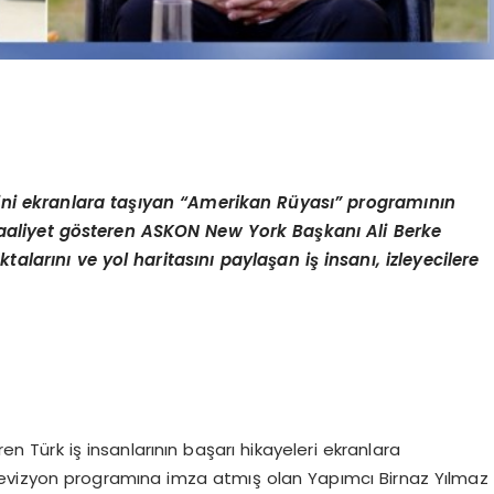
ini ekranlara ta
şı
yan
“
Amerikan R
ü
yas
ı”
program
ı
n
ı
n
aliyet g
ö
steren ASKON New York Ba
ş
kan
ı
Ali Berke
ktalar
ı
n
ı
ve yol haritas
ı
n
ı
payla
ş
an i
ş
insan
ı
, izleyecilere
n Türk iş insanlarının başarı hikayeleri ekranlara
evizyon programına imza atmış olan Yapımcı Birnaz Yılmaz