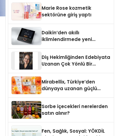
TSSA Düzenleyici Onaylarını
Marie Rose kozmetik
Aldı
sektörüne giriş yaptı
Daikin’den akıllı
iklimlendirmede yeni
dönem: Madoka Plus
Türkiye’de
Diş Hekimliğinden Edebiyata
Uzanan Çok Yönlü Bir
Yaşam: Yeşim Şahin Yaman
Mirabellix, Türkiye’den
dünyaya uzanan güçlü
büyümesini sürdürüyor
Sorbe içecekleri nerelerden
satın alınır?
Fen, Sağlık, Sosyal: YÖKDİL