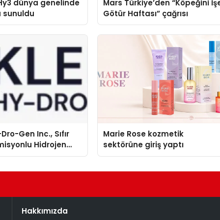
Hy3 dünya genelinde
Mars Türkiye’den “Köpeğini İş
a sunuldu
Götür Haftası” çağrısı
Dro-Gen Inc., Sıfır
Marie Rose kozmetik
isyonlu Hidrojen
sektörüne giriş yaptı
knolojisinde ISO ve
nleyici Onaylarını
Hakkımızda