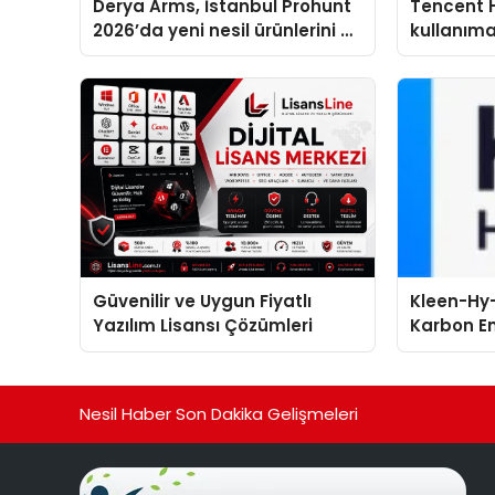
Derya Arms, İstanbul Prohunt
Tencent 
2026’da yeni nesil ürünlerini ve
kullanım
global marka vizyonunu
sergiledi
Güvenilir ve Uygun Fiyatlı
Kleen-Hy-
Yazılım Lisansı Çözümleri
Karbon Em
Isıtma Te
TSSA Düze
Aldı
Nesil Haber Son Dakika Gelişmeleri