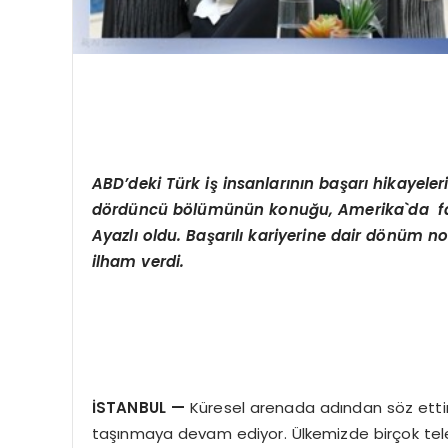
ABD
’
deki T
ürk iş
insanlar
ı
n
ı
n ba
ş
ar
ı
hikayeler
d
ö
rd
ü
nc
ü
b
ö
l
ü
m
ü
n
ü
n konu
ğ
u, Amerika`da fa
Ayazl
ı
oldu. Ba
ş
ar
ı
l
ı
kariyerine dair d
ö
n
ü
m no
ilham verdi.
İ
STANBUL
—
Küresel arenada adından söz ettire
taşınmaya devam ediyor. Ülkemizde birçok tel