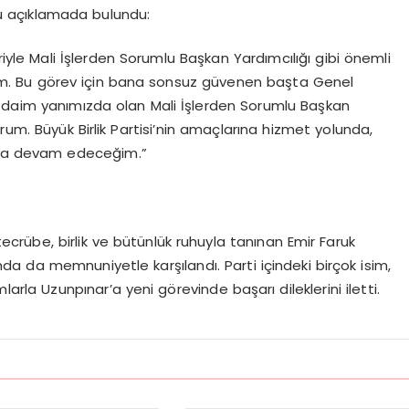
şu açıklamada bulundu:
iyle Mali İşlerden Sorumlu Başkan Yardımcılığı gibi önemli
üm. Bu görev için bana sonsuz güvenen başta Genel
r daim yanımızda olan Mali İşlerden Sorumlu Başkan
m. Büyük Birlik Partisi’nin amaçlarına hizmet yolunda,
maya devam edeceğim.”
rübe, birlik ve bütünlük ruhuyla tanınan Emir Faruk
nda da memnuniyetle karşılandı. Parti içindeki birçok isim,
rla Uzunpınar’a yeni görevinde başarı dileklerini iletti.