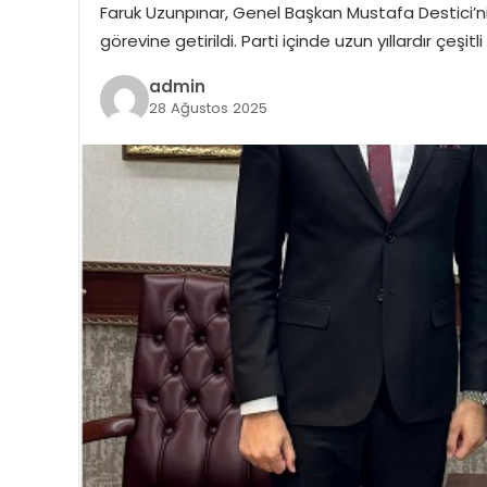
Faruk Uzunpınar, Genel Başkan Mustafa Destici’nin
görevine getirildi. Parti içinde uzun yıllardır çeşi
admin
28 Ağustos 2025