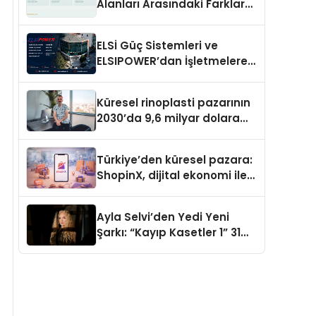
Alanları Arasındaki Farklar
Ne?
ELSİ Güç Sistemleri ve
ELSIPOWER’dan İşletmelere
Güvenilir Enerji Çözümleri
Küresel rinoplasti pazarının
2030’da 9,6 milyar dolara
ulaşması bekleniyor
Türkiye’den küresel pazara:
ShopinX, dijital ekonomi ile
gerçek dünya alışverişini bir
araya getirmeyi hedefliyor
Ayla Selvi’den Yedi Yeni
Şarkı: “Kayıp Kasetler 1” 31
Temmuz’da Yayımlandı