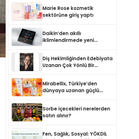
TSSA Düzenleyici Onaylarını
Marie Rose kozmetik
Aldı
sektörüne giriş yaptı
Daikin’den akıllı
iklimlendirmede yeni
dönem: Madoka Plus
Türkiye’de
Diş Hekimliğinden Edebiyata
Uzanan Çok Yönlü Bir
Yaşam: Yeşim Şahin Yaman
Mirabellix, Türkiye’den
dünyaya uzanan güçlü
büyümesini sürdürüyor
Sorbe içecekleri nerelerden
satın alınır?
Fen, Sağlık, Sosyal: YÖKDİL