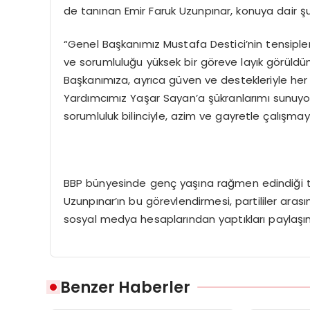
de tanınan Emir Faruk Uzunpınar, konuya dair 
“Genel Başkanımız Mustafa Destici’nin tensipler
ve sorumluluğu yüksek bir göreve layık görüld
Başkanımıza, ayrıca güven ve destekleriyle he
Yardımcımız Yaşar Sayan’a şükranlarımı sunuyoru
sorumluluk bilinciyle, azim ve gayretle çalış
BBP bünyesinde genç yaşına rağmen edindiği tec
Uzunpınar’ın bu görevlendirmesi, partililer arası
sosyal medya hesaplarından yaptıkları paylaşımla
Benzer Haberler