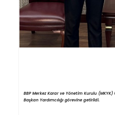
BBP
Merkez Karar ve Y
ö
netim Kurulu (MKYK)
Başkan Yardımcılığı g
ö
revine getirildi.