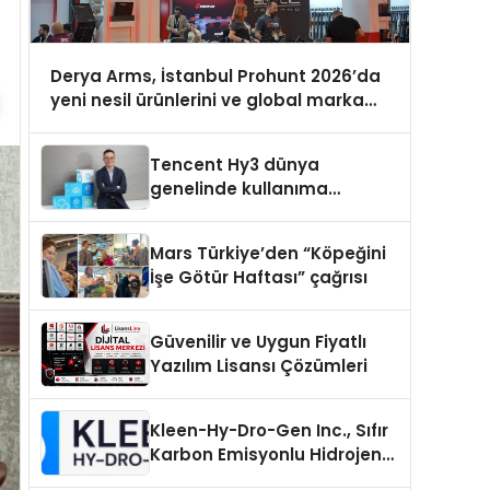
Derya Arms, İstanbul Prohunt 2026’da
yeni nesil ürünlerini ve global marka
vizyonunu sergiledi
Tencent Hy3 dünya
genelinde kullanıma
sunuldu
Mars Türkiye’den “Köpeğini
İşe Götür Haftası” çağrısı
Güvenilir ve Uygun Fiyatlı
Yazılım Lisansı Çözümleri
Kleen-Hy-Dro-Gen Inc., Sıfır
Karbon Emisyonlu Hidrojen
Isıtma Teknolojisinde ISO ve