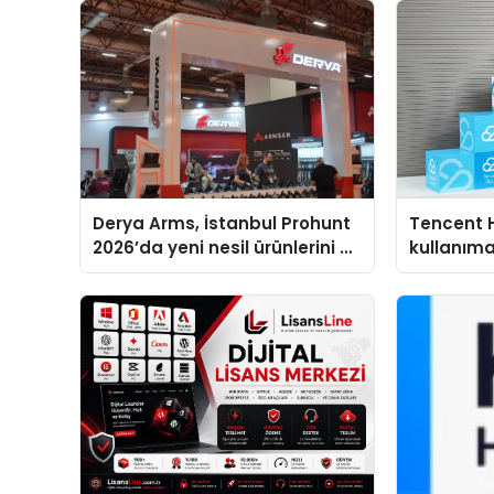
Derya Arms, İstanbul Prohunt
Tencent 
2026’da yeni nesil ürünlerini ve
kullanım
global marka vizyonunu
sergiledi