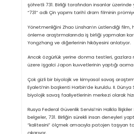
şöhretli 731. Birliği tarafından insanlar üzeri
“731” adlı Çin yapımı tarihî dram filminin prömi
Yönetmenliğini Zhao Linshan’ın üstlendiği film, 
önleme araştırmalarında iş birliği yapmaları kar
Yongzhang ve diğerlerinin hikâyesini anlatıyor.
Ancak özgürlük yerine donma testleri, gazlara 
üzere işgalci Japon kuvvetlerinin yaptığı acımas
Çok gizli bir biyolojik ve kimyasal savaş araştır
Eyaleti’nin başkenti Harbin’de kuruldu. II. Dün
biyolojik savaş faaliyetlerinin merkezi olarak hi
Rusya Federal Güvenlik Servisi’nin Halkla İlişkile
belgeler, 731. Birliğin sürekli insan deneyleri y
“kalitesini” ölçmek amacıyla patojen taşıyan top
çıkarıyor.