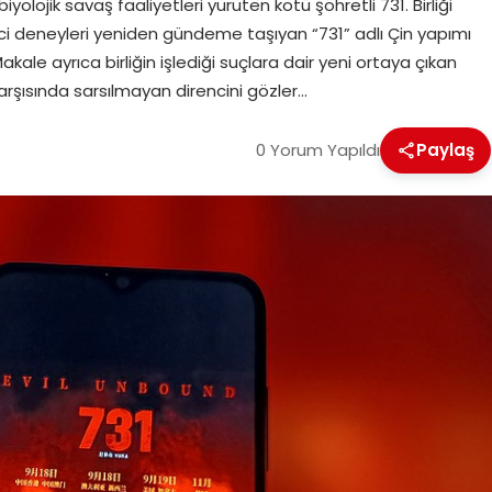
olojik savaş faaliyetleri yürüten kötü şöhretli 731. Birliği
ci deneyleri yeniden gündeme taşıyan “731” adlı Çin yapımı
kale ayrıca birliğin işlediği suçlara dair yeni ortaya çıkan
karşısında sarsılmayan direncini gözler…
0 Yorum Yapıldı
Paylaş