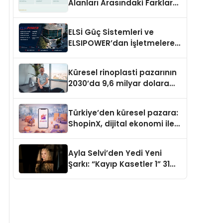
Alanları Arasındaki Farklar
Ne?
ELSİ Güç Sistemleri ve
ELSIPOWER’dan İşletmelere
Güvenilir Enerji Çözümleri
Küresel rinoplasti pazarının
2030’da 9,6 milyar dolara
ulaşması bekleniyor
Türkiye’den küresel pazara:
ShopinX, dijital ekonomi ile
gerçek dünya alışverişini bir
araya getirmeyi hedefliyor
Ayla Selvi’den Yedi Yeni
Şarkı: “Kayıp Kasetler 1” 31
Temmuz’da Yayımlandı