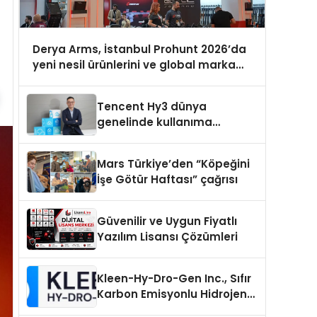
Derya Arms, İstanbul Prohunt 2026’da
yeni nesil ürünlerini ve global marka
vizyonunu sergiledi
Tencent Hy3 dünya
genelinde kullanıma
sunuldu
Mars Türkiye’den “Köpeğini
İşe Götür Haftası” çağrısı
Güvenilir ve Uygun Fiyatlı
Yazılım Lisansı Çözümleri
Kleen-Hy-Dro-Gen Inc., Sıfır
Karbon Emisyonlu Hidrojen
Isıtma Teknolojisinde ISO ve