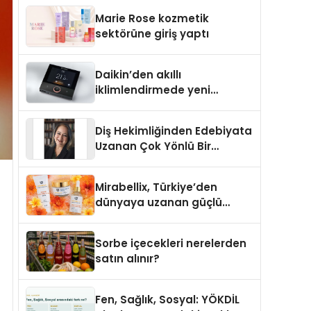
TSSA Düzenleyici Onaylarını
Marie Rose kozmetik
Aldı
sektörüne giriş yaptı
Daikin’den akıllı
iklimlendirmede yeni
dönem: Madoka Plus
Türkiye’de
Diş Hekimliğinden Edebiyata
Uzanan Çok Yönlü Bir
Yaşam: Yeşim Şahin Yaman
Mirabellix, Türkiye’den
dünyaya uzanan güçlü
büyümesini sürdürüyor
Sorbe içecekleri nerelerden
satın alınır?
Fen, Sağlık, Sosyal: YÖKDİL