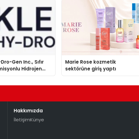
Dro-Gen Inc., Sıfır
Marie Rose kozmetik
isyonlu Hidrojen
sektörüne giriş yaptı
knolojisinde ISO ve
nleyici Onaylarını
Hakkımızda
İletişim
Künye