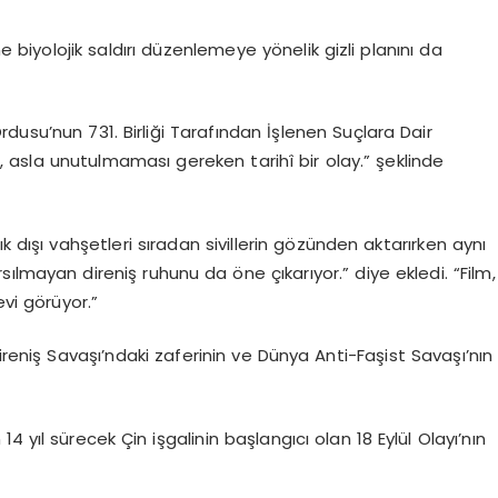
e biyolojik saldırı düzenlemeye yönelik gizli planını da
dusu’nun 731. Birliği Tarafından İşlenen Suçlara Dair
 asla unutulmaması gereken tarihî bir olay.” şeklinde
ık dışı vahşetleri sıradan sivillerin gözünden aktarırken aynı
ılmayan direniş ruhunu da öne çıkarıyor.” diye ekledi. “Film,
evi görüyor.”
 Direniş Savaşı’ndaki zaferinin ve Dünya Anti-Faşist Savaşı’nın
14 yıl sürecek Çin işgalinin başlangıcı olan 18 Eylül Olayı’nın