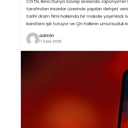
CGTN, İkinci Dünya Savaşı sırasında Japonya’nın biy
tarafından insanlar üzerinde yapılan dehşet veri
tarihî dram filmi hakkında bir makale yayımladı. Ma
kanıtlara ışık tutuyor ve Çin halkının umutsuzluk 
admin
17 Eylül 2025