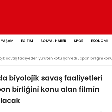
YAŞAM
EĞITIM
SOSYAL HABER
SPOR
EKONOMI
jik savaş faaliyetleri yürüten kötü şöhretli Japon birliğini kon
a biyolojik savaş faaliyetleri
on birliğini konu alan filmin
ılacak