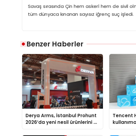
Savaş sırasında Çin hem askerî hem de sivil olm
tüm dünyaca kınanan sayısız iğrenç suç işledi.
Benzer Haberler
Derya Arms, İstanbul Prohunt
Tencent 
2026’da yeni nesil ürünlerini ve
kullanım
global marka vizyonunu
sergiledi