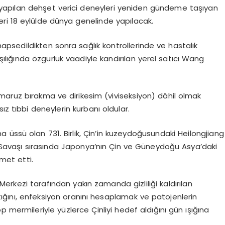
nde yapılan dehşet verici deneyleri yeniden gündeme taşıyan
yeri 18 eylülde dünya genelinde yapılacak.
hapsedildikten sonra sağlık kontrollerinde ve hastalık
şılığında özgürlük vaadiyle kandırılan yerel satıcı Wang
maruz bırakma ve dirikesim (viviseksiyon) dâhil olmak
ız tıbbi deneylerin kurbanı oldular.
ma üssü olan 731. Birlik, Çin’in kuzeydoğusundaki Heilongjiang
ya Savaşı sırasında Japonya’nın Çin ve Güneydoğu Asya’daki
zmet etti.
r Merkezi tarafından yakın zamanda gizliliği kaldırılan
aptığını, enfeksiyon oranını hesaplamak ve patojenlerin
 mermileriyle yüzlerce Çinliyi hedef aldığını gün ışığına