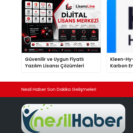
Güvenilir ve Uygun Fiyatlı
Kleen-Hy-
Yazılım Lisansı Çözümleri
Karbon Em
Isıtma Te
TSSA Düze
Aldı
Nesil Haber Son Dakika Gelişmeleri