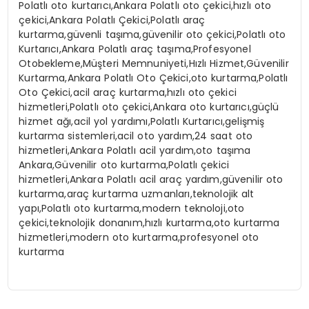
Polatlı oto kurtarıcı,Ankara Polatlı oto çekici,hızlı oto
çekici,Ankara Polatlı Çekici,Polatlı araç
kurtarma,güvenli taşıma,güvenilir oto çekici,Polatlı oto
Kurtarıcı,Ankara Polatlı araç taşıma,Profesyonel
Otobekleme,Müşteri Memnuniyeti,Hızlı Hizmet,Güvenilir
Kurtarma,Ankara Polatlı Oto Çekici,oto kurtarma,Polatlı
Oto Çekici,acil araç kurtarma,hızlı oto çekici
hizmetleri,Polatlı oto çekici,Ankara oto kurtarıcı,güçlü
hizmet ağı,acil yol yardımı,Polatlı Kurtarıcı,gelişmiş
kurtarma sistemleri,acil oto yardım,24 saat oto
hizmetleri,Ankara Polatlı acil yardım,oto taşıma
Ankara,Güvenilir oto kurtarma,Polatlı çekici
hizmetleri,Ankara Polatlı acil araç yardım,güvenilir oto
kurtarma,araç kurtarma uzmanları,teknolojik alt
yapı,Polatlı oto kurtarma,modern teknoloji,oto
çekici,teknolojik donanım,hızlı kurtarma,oto kurtarma
hizmetleri,modern oto kurtarma,profesyonel oto
kurtarma