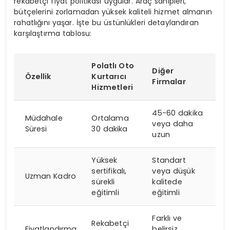
rekabetçi fiyat politikası uygular. Araç sahipleri,
bütçelerini zorlamadan yüksek kaliteli hizmet almanın
rahatlığını yaşar. İşte bu üstünlükleri detaylandıran
karşılaştırma tablosu:
Polatlı Oto
Diğer
Özellik
Kurtarıcı
Firmalar
Hizmetleri
45-60 dakika
Müdahale
Ortalama
veya daha
Süresi
30 dakika
uzun
Yüksek
Standart
sertifikalı,
veya düşük
Uzman Kadro
sürekli
kalitede
eğitimli
eğitimli
Farklı ve
Rekabetçi
Fiyatlandırma
belirsiz