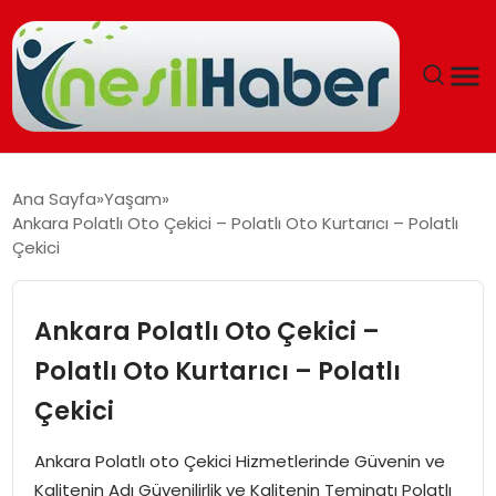
ANASAYFA
Ana Sayfa
Yaşam
Ankara Polatlı Oto Çekici – Polatlı Oto Kurtarıcı – Polatlı
GÜNCEL
Çekici
YAŞAM
Ankara Polatlı Oto Çekici –
EĞITIM
Polatlı Oto Kurtarıcı – Polatlı
Çekici
SOSYAL HABER
Ankara Polatlı oto Çekici Hizmetlerinde Güvenin ve
SPOR
Kalitenin Adı Güvenilirlik ve Kalitenin Teminatı Polatlı