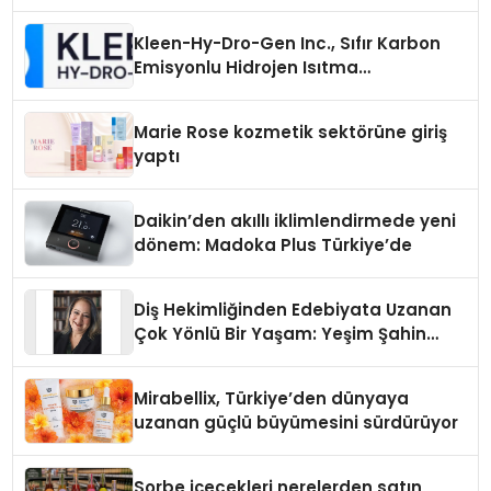
Kleen-Hy-Dro-Gen Inc., Sıfır Karbon
Emisyonlu Hidrojen Isıtma
Teknolojisinde ISO ve TSSA
Düzenleyici Onaylarını Aldı
Marie Rose kozmetik sektörüne giriş
yaptı
Daikin’den akıllı iklimlendirmede yeni
dönem: Madoka Plus Türkiye’de
Diş Hekimliğinden Edebiyata Uzanan
Çok Yönlü Bir Yaşam: Yeşim Şahin
Yaman
Mirabellix, Türkiye’den dünyaya
uzanan güçlü büyümesini sürdürüyor
Sorbe içecekleri nerelerden satın