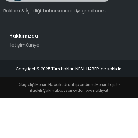
Reklam & İşbirliği:
habersonuclari@gmail.com
Hakkımızda
İletişim
Künye
Copyright © 2025 Tüm hakları NESİL HABER 'de saklıdır.
Dikiş ipliği
Mersin Haber
kedi sahiplendirme
Mersin Lojistik
Baskılı Çakmak
kayseri evden eve nakliyat