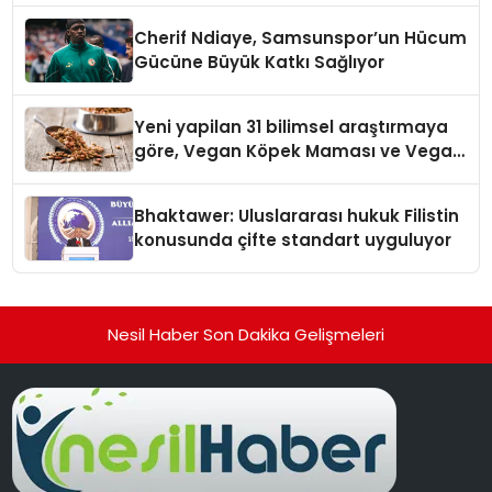
Cherif Ndiaye, Samsunspor’un Hücum
Gücüne Büyük Katkı Sağlıyor
Yeni yapilan 31 bilimsel araştırmaya
göre, Vegan Köpek Maması ve Vegan
Kedi Mamasının İyi Sindirildiğini
Ortaya Koydu
Bhaktawer: Uluslararası hukuk Filistin
konusunda çifte standart uyguluyor
Nesil Haber Son Dakika Gelişmeleri