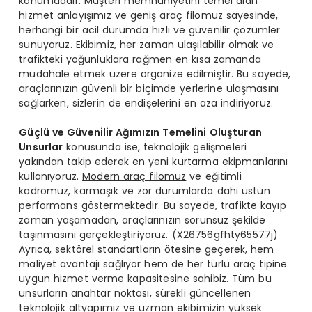
konumdadır. Müşteri memnuniyetini temel alan
hizmet anlayışımız ve geniş araç filomuz sayesinde,
herhangi bir acil durumda hızlı ve güvenilir çözümler
sunuyoruz. Ekibimiz, her zaman ulaşılabilir olmak ve
trafikteki yoğunluklara rağmen en kısa zamanda
müdahale etmek üzere organize edilmiştir. Bu sayede,
araçlarınızın güvenli bir biçimde yerlerine ulaşmasını
sağlarken, sizlerin de endişelerini en aza indiriyoruz.
Güçlü ve Güvenilir Ağımızın Temelini Oluşturan
Unsurlar
konusunda ise, teknolojik gelişmeleri
yakından takip ederek en yeni kurtarma ekipmanlarını
kullanıyoruz.
Modern araç filomuz
ve eğitimli
kadromuz, karmaşık ve zor durumlarda dahi üstün
performans göstermektedir. Bu sayede, trafikte kayıp
zaman yaşamadan, araçlarınızın sorunsuz şekilde
taşınmasını gerçekleştiriyoruz. (X26756gfhty65577j)
Ayrıca, sektörel standartların ötesine geçerek, hem
maliyet avantajı sağlıyor hem de her türlü araç tipine
uygun hizmet verme kapasitesine sahibiz. Tüm bu
unsurların anahtar noktası, sürekli güncellenen
teknolojik altyapımız ve uzman ekibimizin yüksek