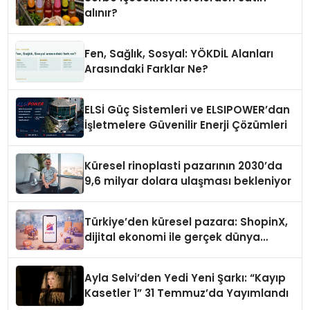
alınır?
Fen, Sağlık, Sosyal: YÖKDİL Alanları
Arasındaki Farklar Ne?
ELSİ Güç Sistemleri ve ELSIPOWER’dan
İşletmelere Güvenilir Enerji Çözümleri
Küresel rinoplasti pazarının 2030’da
9,6 milyar dolara ulaşması bekleniyor
Türkiye’den küresel pazara: ShopinX,
dijital ekonomi ile gerçek dünya
alışverişini bir araya getirmeyi
hedefliyor
Ayla Selvi’den Yedi Yeni Şarkı: “Kayıp
Kasetler 1” 31 Temmuz’da Yayımlandı