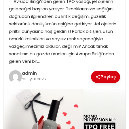
Avrupa Birliği’nden gelen TPO yasağı, jel ojelerin
EKONOMI
geleceğini baştan yazıyor. Tırnaklarımızın sağlığını
doğrudan ilgilendiren bu kritik değişim, güzellik
MAGAZIN
sektörünü dönüşümün eşiğine getiriyor. Jel ojelerin
pırıltılı dünyasına hoş geldiniz! Parlak bitişleri, uzun
TEKNOLOJI
ömürlü kalıcılıkları ve sayısız renk seçeneğiyle
vazgeçilmezimiz oldular, değil mi? Ancak tırnak
sanatının bu gözde ürünleri için Avrupa Birliği’nden
gelen yeni bir…
admin
Paylaş
23 Eylül 2025