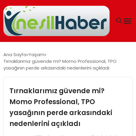
ANASAYFA
Ana Sayfa
Yaşam
Tırnaklarımız güvende mi? Momo Professional, TPO
GÜNCEL
yasağının perde arkasındaki nedenlerini açıkladı
YAŞAM
Tırnaklarımız güvende mi?
EĞITIM
Momo Professional, TPO
yasağının perde arkasındaki
SOSYAL HABER
nedenlerini açıkladı
SPOR