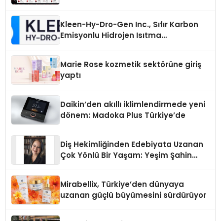
Kleen-Hy-Dro-Gen Inc., Sıfır Karbon
Emisyonlu Hidrojen Isıtma
Teknolojisinde ISO ve TSSA
Düzenleyici Onaylarını Aldı
Marie Rose kozmetik sektörüne giriş
yaptı
Daikin’den akıllı iklimlendirmede yeni
dönem: Madoka Plus Türkiye’de
Diş Hekimliğinden Edebiyata Uzanan
Çok Yönlü Bir Yaşam: Yeşim Şahin
Yaman
Mirabellix, Türkiye’den dünyaya
uzanan güçlü büyümesini sürdürüyor