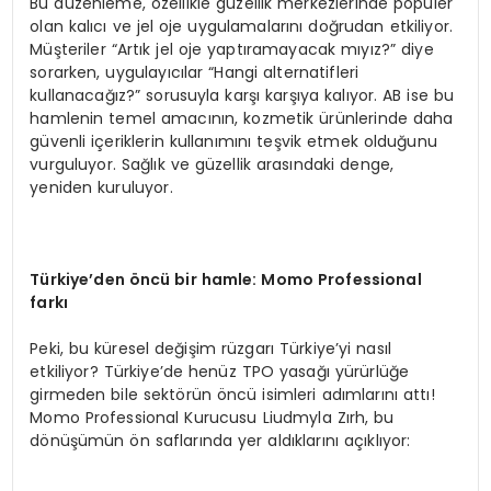
Bu düzenleme, özellikle güzellik merkezlerinde popüler
olan kalıcı ve jel oje uygulamalarını doğrudan etkiliyor.
Müşteriler “Artık jel oje yaptıramayacak mıyız?” diye
sorarken, uygulayıcılar “Hangi alternatifleri
kullanacağız?” sorusuyla karşı karşıya kalıyor. AB ise bu
hamlenin temel amacının, kozmetik ürünlerinde daha
güvenli içeriklerin kullanımını teşvik etmek olduğunu
vurguluyor. Sağlık ve güzellik arasındaki denge,
yeniden kuruluyor.
Türkiye’den
ö
ncü bir h
amle: Momo Professional
farkı
Peki, bu küresel değişim rüzgarı Türkiye’yi nasıl
etkiliyor? Türkiye’de henüz TPO yasağı yürürlüğe
girmeden bile sektörün öncü isimleri adımlarını attı!
Momo Professional Kurucusu Liudmyla Zırh, bu
dönüşümün ön saflarında yer aldıklarını açıklıyor: