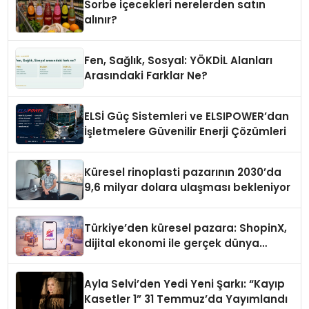
Sorbe içecekleri nerelerden satın
alınır?
Fen, Sağlık, Sosyal: YÖKDİL Alanları
Arasındaki Farklar Ne?
ELSİ Güç Sistemleri ve ELSIPOWER’dan
İşletmelere Güvenilir Enerji Çözümleri
Küresel rinoplasti pazarının 2030’da
9,6 milyar dolara ulaşması bekleniyor
Türkiye’den küresel pazara: ShopinX,
dijital ekonomi ile gerçek dünya
alışverişini bir araya getirmeyi
hedefliyor
Ayla Selvi’den Yedi Yeni Şarkı: “Kayıp
Kasetler 1” 31 Temmuz’da Yayımlandı