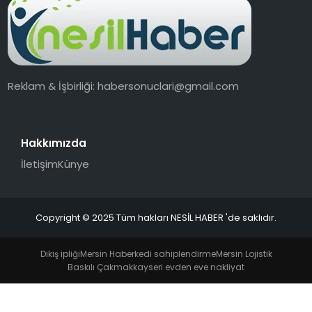
Reklam & İşbirliği:
habersonuclari@gmail.com
Hakkımızda
İletişim
Künye
Copyright © 2025 Tüm hakları NESİL HABER 'de saklıdır.
Dikiş ipliği
Mersin Haber
kedi sahiplendirme
Mersin Lojistik
Baskılı Çakmak
kayseri evden eve nakliyat