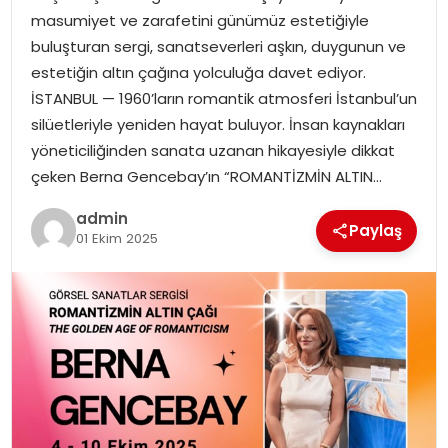
masumiyet ve zarafetini günümüz estetiğiyle
EKONOMI
buluşturan sergi, sanatseverleri aşkın, duygunun ve
estetiğin altın çağına yolculuğa davet ediyor.
MAGAZIN
İSTANBUL — 1960’ların romantik atmosferi İstanbul’un
silüetleriyle yeniden hayat buluyor. İnsan kaynakları
TEKNOLOJI
yöneticiliğinden sanata uzanan hikayesiyle dikkat
çeken Berna Gencebay’ın “ROMANTİZMİN ALTIN…
admin
Paylaş
01 Ekim 2025