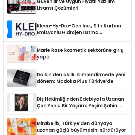
Güvenilir ve Uygun Fiyatlı Yazılım
Lisansı Çözümleri
Kleen-Hy-Dro-Gen Inc., Sıfır Karbon
Emisyonlu Hidrojen Isıtma
Teknolojisinde ISO ve TSSA
Düzenleyici Onaylarını Aldı
Marie Rose kozmetik sektörüne giriş
yaptı
Daikin’den akıllı iklimlendirmede yeni
dönem: Madoka Plus Türkiye’de
Diş Hekimliğinden Edebiyata Uzanan
Çok Yönlü Bir Yaşam: Yeşim Şahin
Yaman
Mirabellix, Türkiye’den dünyaya
uzanan güçlü büyümesini sürdürüyor