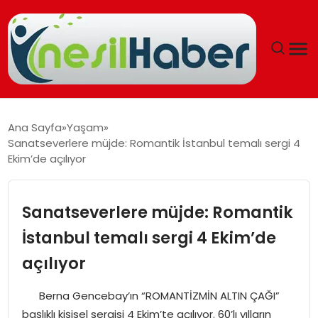
ANASAYFA
Ana Sayfa
Yaşam
Sanatseverlere müjde: Romantik İstanbul temalı sergi 4
GÜNCEL
Ekim’de açılıyor
YAŞAM
Sanatseverlere müjde: Romantik
EĞITIM
İstanbul temalı sergi 4 Ekim’de
açılıyor
SOSYAL HABER
Berna Gencebay’ın “ROMANTİZMİN ALTIN ÇAĞI”
SPOR
başlıklı kişisel sergisi 4 Ekim’te açılıyor. 60’lı yılların