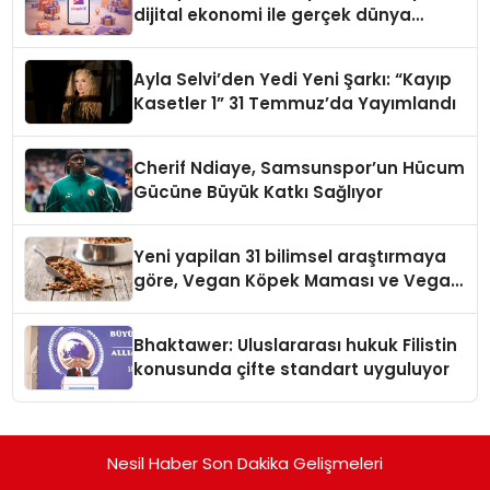
dijital ekonomi ile gerçek dünya
alışverişini bir araya getirmeyi
hedefliyor
Ayla Selvi’den Yedi Yeni Şarkı: “Kayıp
Kasetler 1” 31 Temmuz’da Yayımlandı
Cherif Ndiaye, Samsunspor’un Hücum
Gücüne Büyük Katkı Sağlıyor
Yeni yapilan 31 bilimsel araştırmaya
göre, Vegan Köpek Maması ve Vegan
Kedi Mamasının İyi Sindirildiğini
Ortaya Koydu
Bhaktawer: Uluslararası hukuk Filistin
konusunda çifte standart uyguluyor
Nesil Haber Son Dakika Gelişmeleri