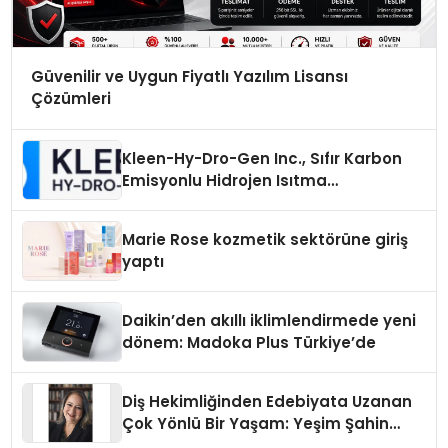
Güvenilir ve Uygun Fiyatlı Yazılım Lisansı
Çözümleri
Kleen-Hy-Dro-Gen Inc., Sıfır Karbon
Emisyonlu Hidrojen Isıtma
Teknolojisinde ISO ve TSSA
Düzenleyici Onaylarını Aldı
Marie Rose kozmetik sektörüne giriş
yaptı
Daikin’den akıllı iklimlendirmede yeni
dönem: Madoka Plus Türkiye’de
Diş Hekimliğinden Edebiyata Uzanan
Çok Yönlü Bir Yaşam: Yeşim Şahin
Yaman