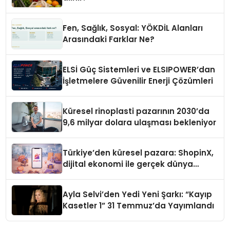
Fen, Sağlık, Sosyal: YÖKDİL Alanları
Arasındaki Farklar Ne?
ELSİ Güç Sistemleri ve ELSIPOWER’dan
İşletmelere Güvenilir Enerji Çözümleri
Küresel rinoplasti pazarının 2030’da
9,6 milyar dolara ulaşması bekleniyor
Türkiye’den küresel pazara: ShopinX,
dijital ekonomi ile gerçek dünya
alışverişini bir araya getirmeyi
hedefliyor
Ayla Selvi’den Yedi Yeni Şarkı: “Kayıp
Kasetler 1” 31 Temmuz’da Yayımlandı