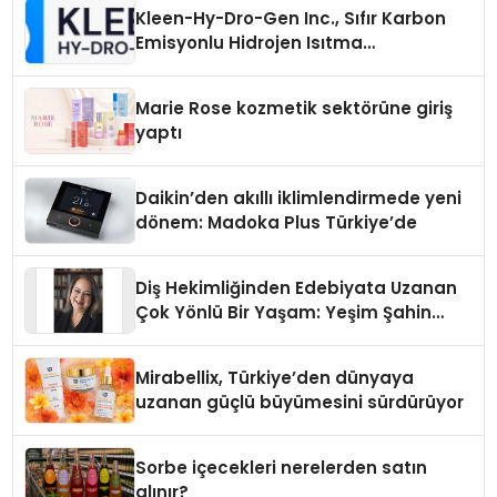
Kleen-Hy-Dro-Gen Inc., Sıfır Karbon
Emisyonlu Hidrojen Isıtma
Teknolojisinde ISO ve TSSA
Düzenleyici Onaylarını Aldı
Marie Rose kozmetik sektörüne giriş
yaptı
Daikin’den akıllı iklimlendirmede yeni
dönem: Madoka Plus Türkiye’de
Diş Hekimliğinden Edebiyata Uzanan
Çok Yönlü Bir Yaşam: Yeşim Şahin
Yaman
Mirabellix, Türkiye’den dünyaya
uzanan güçlü büyümesini sürdürüyor
Sorbe içecekleri nerelerden satın
alınır?