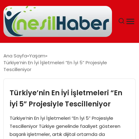
ANASAYFA
Ana Sayfa
Yaşam
Türkiye’nin En İyi İşletmeleri “En İyi 5” Projesiyle
GÜNCEL
Tescilleniyor
YAŞAM
Türkiye’nin En İyi İşletmeleri “En
EĞITIM
İyi 5” Projesiyle Tescilleniyor
SOSYAL HABER
Türkiye’nin En İyi İşletmeleri “En İyi 5” Projesiyle
Tescilleniyor Türkiye genelinde faaliyet gösteren
SPOR
başarılı işletmeler, artık dijital ortamda da