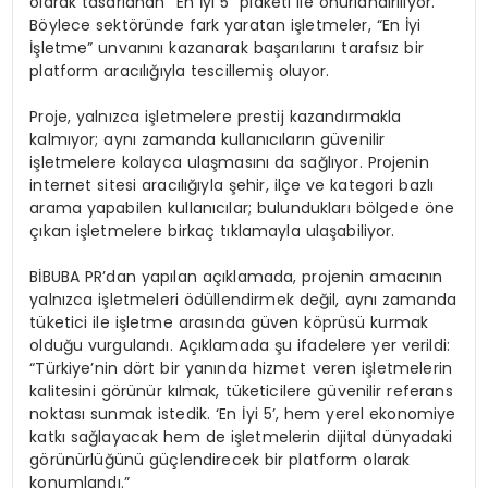
olarak tasarlanan “En İyi 5” plaketi ile onurlandırılıyor.
Böylece sektöründe fark yaratan işletmeler, “En İyi
İşletme” unvanını kazanarak başarılarını tarafsız bir
platform aracılığıyla tescillemiş oluyor.
Proje, yalnızca işletmelere prestij kazandırmakla
kalmıyor; aynı zamanda kullanıcıların güvenilir
işletmelere kolayca ulaşmasını da sağlıyor. Projenin
internet sitesi aracılığıyla şehir, ilçe ve kategori bazlı
arama yapabilen kullanıcılar; bulundukları bölgede öne
çıkan işletmelere birkaç tıklamayla ulaşabiliyor.
BİBUBA PR’dan yapılan açıklamada, projenin amacının
yalnızca işletmeleri ödüllendirmek değil, aynı zamanda
tüketici ile işletme arasında güven köprüsü kurmak
olduğu vurgulandı. Açıklamada şu ifadelere yer verildi:
“Türkiye’nin dört bir yanında hizmet veren işletmelerin
kalitesini görünür kılmak, tüketicilere güvenilir referans
noktası sunmak istedik. ‘En İyi 5’, hem yerel ekonomiye
katkı sağlayacak hem de işletmelerin dijital dünyadaki
görünürlüğünü güçlendirecek bir platform olarak
konumlandı.”