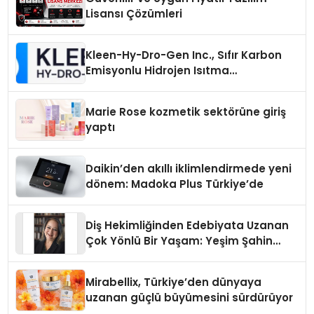
Lisansı Çözümleri
Kleen-Hy-Dro-Gen Inc., Sıfır Karbon
Emisyonlu Hidrojen Isıtma
Teknolojisinde ISO ve TSSA
Düzenleyici Onaylarını Aldı
Marie Rose kozmetik sektörüne giriş
yaptı
Daikin’den akıllı iklimlendirmede yeni
dönem: Madoka Plus Türkiye’de
Diş Hekimliğinden Edebiyata Uzanan
Çok Yönlü Bir Yaşam: Yeşim Şahin
Yaman
Mirabellix, Türkiye’den dünyaya
uzanan güçlü büyümesini sürdürüyor