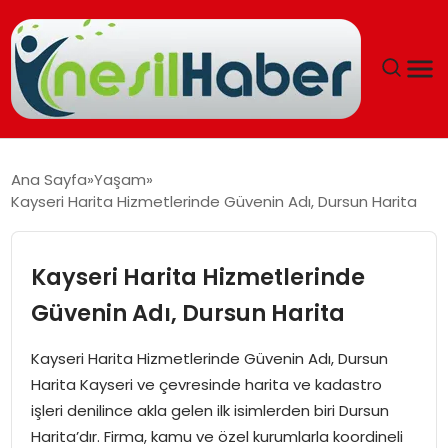
ANASAYFA
Ana Sayfa
Yaşam
Kayseri Harita Hizmetlerinde Güvenin Adı, Dursun Harita
GÜNCEL
YAŞAM
Kayseri Harita Hizmetlerinde
Güvenin Adı, Dursun Harita
EĞITIM
Kayseri Harita Hizmetlerinde Güvenin Adı, Dursun
SOSYAL HABER
Harita Kayseri ve çevresinde harita ve kadastro
işleri denilince akla gelen ilk isimlerden biri Dursun
SPOR
Harita’dır. Firma, kamu ve özel kurumlarla koordineli