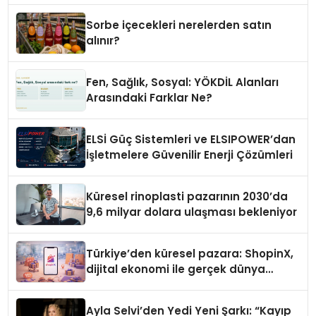
Sorbe içecekleri nerelerden satın
alınır?
Fen, Sağlık, Sosyal: YÖKDİL Alanları
Arasındaki Farklar Ne?
ELSİ Güç Sistemleri ve ELSIPOWER’dan
İşletmelere Güvenilir Enerji Çözümleri
Küresel rinoplasti pazarının 2030’da
9,6 milyar dolara ulaşması bekleniyor
Türkiye’den küresel pazara: ShopinX,
dijital ekonomi ile gerçek dünya
alışverişini bir araya getirmeyi
hedefliyor
Ayla Selvi’den Yedi Yeni Şarkı: “Kayıp