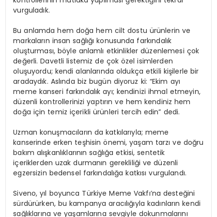
kontrollerinin mutlaka yapılması gerektiğini tekrar
vurguladık.
Bu anlamda hem doğa hem cilt dostu ürünlerin ve
markaların insan sağlığı konusunda farkındalık
oluşturması, böyle anlamlı etkinlikler düzenlemesi çok
değerli. Davetli listemiz de çok özel isimlerden
oluşuyordu; kendi alanlarında oldukça etkili kişilerle bir
aradaydık. Aslında biz bugün diyoruz ki: “Ekim ayı
meme kanseri farkındalık ayı; kendinizi ihmal etmeyin,
düzenli kontrollerinizi yaptırın ve hem kendiniz hem
doğa için temiz içerikli ürünleri tercih edin” dedi.
Uzman konuşmacıların da katkılarıyla; meme
kanserinde erken teşhisin önemi, yaşam tarzı ve doğru
bakım alışkanlıklarının sağlığa etkisi, sentetik
içeriklerden uzak durmanın gerekliliği ve düzenli
egzersizin bedensel farkındalığa katkısı vurgulandı.
Siveno, yıl boyunca Türkiye Meme Vakfı’na desteğini
sürdürürken, bu kampanya aracılığıyla kadınların kendi
sağlıklarına ve yaşamlarına sevgiyle dokunmalarını