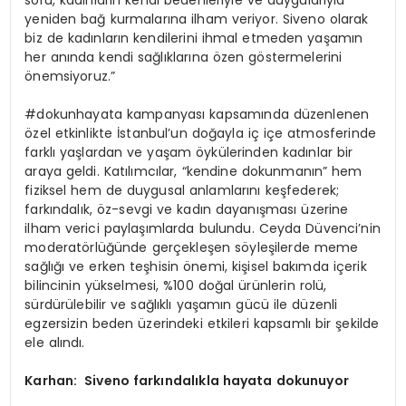
soru, kadınların kendi bedenleriyle ve duygularıyla
yeniden bağ kurmalarına ilham veriyor. Siveno olarak
biz de kadınların kendilerini ihmal etmeden yaşamın
her anında kendi sağlıklarına özen göstermelerini
önemsiyoruz.”
#dokunhayata kampanyası kapsamında düzenlenen
özel etkinlikte İstanbul’un doğayla iç içe atmosferinde
farklı yaşlardan ve yaşam öykülerinden kadınlar bir
araya geldi. Katılımcılar, “kendine dokunmanın” hem
fiziksel hem de duygusal anlamlarını keşfederek;
farkındalık, öz-sevgi ve kadın dayanışması üzerine
ilham verici paylaşımlarda bulundu. Ceyda Düvenci’nin
moderatörlüğünde gerçekleşen söyleşilerde meme
sağlığı ve erken teşhisin önemi, kişisel bakımda içerik
bilincinin yükselmesi, %100 doğal ürünlerin rolü,
sürdürülebilir ve sağlıklı yaşamın gücü ile düzenli
egzersizin beden üzerindeki etkileri kapsamlı bir şekilde
ele alındı.
Karhan: Siveno fark
ı
ndal
ı
kla hayata dokunuyor