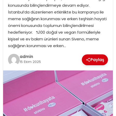
konusunda bilinçlendirmeye devam ediyor.
EKONOMI
İstanbul’da düzenlenen etkinlikte bu kampanya ile
meme sağlığının korunması ve erken teşhisin hayati
MAGAZIN
önemi konusunda toplumun bilinçlendirilmesi
hedefleniyor. %100 doğal ve vegan formülleriyle
TEKNOLOJI
kişisel ve ev bakım ürünleri sunan Siveno, meme
sağlığının korunması ve erken…
admin
Paylaş
15 Ekim 2025