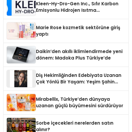
Kleen-Hy-Dro-Gen Inc., Sıfır Karbon
Emisyonlu Hidrojen Isıtma
Teknolojisinde ISO ve TSSA
Düzenleyici Onaylarını Aldı
Marie Rose kozmetik sektörüne giriş
yaptı
Daikin’den akıllı iklimlendirmede yeni
dönem: Madoka Plus Türkiye’de
Diş Hekimliğinden Edebiyata Uzanan
Çok Yönlü Bir Yaşam: Yeşim Şahin
Yaman
Mirabellix, Türkiye’den dünyaya
uzanan güçlü büyümesini sürdürüyor
Sorbe içecekleri nerelerden satın
alınır?