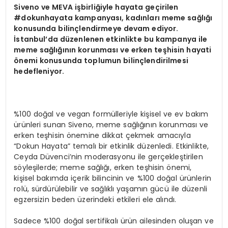
Siveno ve MEVA i
ş
birli
ğ
iyle hayata ge
ç
irilen
#dokunhayata kampanyas
ı
, kad
ı
nlar
ı
meme sa
ğ
l
ığı
konusunda bilin
ç
lendirmeye devam ediyor.
İ
stanbul
’
da d
ü
zenlenen etkinlikte bu kampanya ile
meme sa
ğ
l
ığı
n
ı
n korunmas
ı
ve erken te
ş
hisin hayati
ö
nemi konusunda toplumun bilin
ç
lendirilmesi
hedefleniyor.
%100 doğal ve vegan formülleriyle kişisel ve ev bakım
ürünleri sunan Siveno, meme sağlığının korunması ve
erken teşhisin önemine dikkat çekmek amacıyla
“Dokun Hayata” temalı bir etkinlik düzenledi. Etkinlikte,
Ceyda Düvenci’nin moderasyonu ile gerçekleştirilen
söyleşilerde; meme sağlığı, erken teşhisin önemi,
kişisel bakımda içerik bilincinin ve %100 doğal ürünlerin
rolü, sürdürülebilir ve sağlıklı yaşamın gücü ile düzenli
egzersizin beden üzerindeki etkileri ele alındı.
Sadece %100 doğal sertifikalı ürün ailesinden oluşan ve