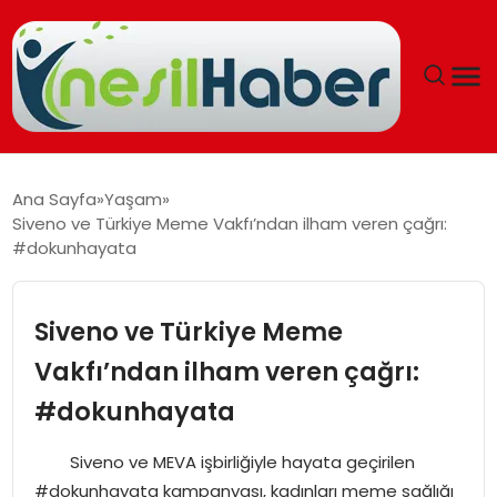
ANASAYFA
Ana Sayfa
Yaşam
Siveno ve Türkiye Meme Vakfı’ndan ilham veren çağrı:
GÜNCEL
#dokunhayata
YAŞAM
Siveno ve Türkiye Meme
EĞITIM
Vakfı’ndan ilham veren çağrı:
#dokunhayata
SOSYAL HABER
Siveno ve MEVA işbirliğiyle hayata geçirilen
SPOR
#dokunhayata kampanyası, kadınları meme sağlığı