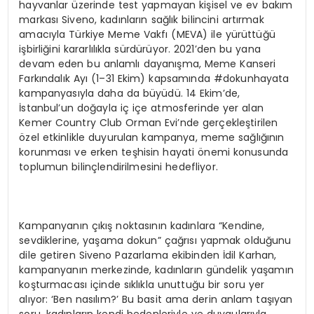
hayvanlar üzerinde test yapmayan kişisel ve ev bakım
markası Siveno, kadınların sağlık bilincini artırmak
amacıyla Türkiye Meme Vakfı (MEVA) ile yürüttüğü
işbirliğini kararlılıkla sürdürüyor. 2021’den bu yana
devam eden bu anlamlı dayanışma, Meme Kanseri
Farkındalık Ayı (1–31 Ekim) kapsamında #dokunhayata
kampanyasıyla daha da büyüdü. 14 Ekim’de,
İstanbul’un doğayla iç içe atmosferinde yer alan
Kemer Country Club Orman Evi’nde gerçekleştirilen
özel etkinlikle duyurulan kampanya, meme sağlığının
korunması ve erken teşhisin hayati önemi konusunda
toplumun bilinçlendirilmesini hedefliyor.
Kampanyanın çıkış noktasının kadınlara “Kendine,
sevdiklerine, yaşama dokun” çağrısı yapmak olduğunu
dile getiren Siveno Pazarlama ekibinden İdil Karhan,
kampanyanın merkezinde, kadınların gündelik yaşamın
koşturmacası içinde sıklıkla unuttuğu bir soru yer
alıyor: ‘Ben nasılım?’ Bu basit ama derin anlam taşıyan