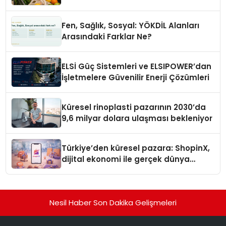
Fen, Sağlık, Sosyal: YÖKDİL Alanları
Arasındaki Farklar Ne?
ELSİ Güç Sistemleri ve ELSIPOWER’dan
İşletmelere Güvenilir Enerji Çözümleri
Küresel rinoplasti pazarının 2030’da
9,6 milyar dolara ulaşması bekleniyor
Türkiye’den küresel pazara: ShopinX,
dijital ekonomi ile gerçek dünya
alışverişini bir araya getirmeyi
hedefliyor
Nesil Haber Son Dakika Gelişmeleri