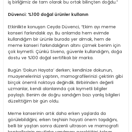
iş birliğimiz de tam olarak bu ortak bilinçten doğdu.”
D
üvenci
: %100 doğal ürünler kullanın
Etkinlikte konuşan Ceyda Düvenci, “Ekim ayı meme
kanseri farkındalık ayı. Bu anlamda hem evimde
kullandığım bir ürünle burada yer almak, hem de
meme kanseri farkındalığının altını çizmek benim için
çok kıymetli. Çünkü Siveno, güvenle kullandığım, doğa
dostu ve %100 doğal sertifikalı bir marka.
Bugün ‘Dokun Hayata’ derken; kendinize dokunun,
muayenelerinizi yaptırın, mamografilerinizi çektirin gibi
birçok önemli noktaya değindik. Birbirinden değerli
uzmanlar, kendi alanlarında çok kıymetli bilgiler
paylaştı. Benim de doğru sandığım bazı yanlış bilgileri
düzelttiğim bir gün oldu.
Meme kanserinin artık daha erken yaşlarda da
görülebildiğini, erken teşhisin hayati önem taşıdığını,
belli bir yaştan sonra düzenli ultrason ve mamografi