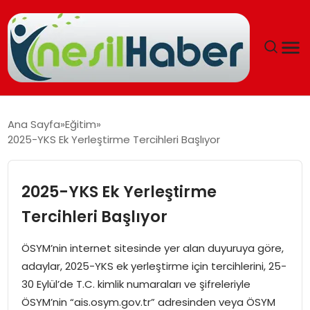
ANASAYFA
Ana Sayfa
Eğitim
2025-YKS Ek Yerleştirme Tercihleri Başlıyor
GÜNCEL
YAŞAM
2025-YKS Ek Yerleştirme
Tercihleri Başlıyor
EĞITIM
ÖSYM’nin internet sitesinde yer alan duyuruya göre,
SOSYAL HABER
adaylar, 2025-YKS ek yerleştirme için tercihlerini, 25-
30 Eylül’de T.C. kimlik numaraları ve şifreleriyle
SPOR
ÖSYM’nin “ais.osym.gov.tr” adresinden veya ÖSYM