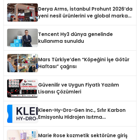
Derya Arms, İstanbul Prohunt 2026’da
yeni nesil ürünlerini ve global marka
vizyonunu sergiledi
Tencent Hy3 dünya genelinde
kullanıma sunuldu
Mars Türkiye’den “Köpeğini İşe Götür
Haftası” çağrısı
Güvenilir ve Uygun Fiyatlı Yazılım
Lisansı Çözümleri
Kleen-Hy-Dro-Gen Inc., Sıfır Karbon
Emisyonlu Hidrojen Isıtma
Teknolojisinde ISO ve TSSA
Düzenleyici Onaylarını Aldı
Marie Rose kozmetik sektörüne giriş