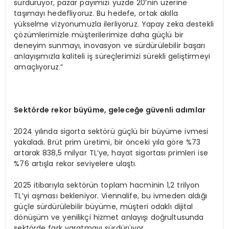
sürdürüyor, pazar payımızı yüzde 20’nin üzerine
taşımayı hedefliyoruz. Bu hedefe, ortak akılla
yükselme vizyonumuzla ilerliyoruz. Yapay zeka destekli
çözümlerimizle müşterilerimize daha güçlü bir
deneyim sunmayı, inovasyon ve sürdürülebilir başarı
anlayışımızla kaliteli iş süreçlerimizi sürekli geliştirmeyi
amaçlıyoruz.”
Sekt
ö
rde r
ekor
büyüme, geleceğe güvenli adımlar
2024 yılında sigorta sektörü güçlü bir büyüme ivmesi
yakaladı. Brüt prim üretimi, bir önceki yıla göre %73
artarak 838,5 milyar TL’ye, hayat sigortası primleri ise
%76 artışla rekor seviyelere ulaştı.
2025 itibarıyla sektörün toplam hacminin 1,2 trilyon
TL’yi aşması bekleniyor. Viennalife, bu ivmeden aldığı
güçle sürdürülebilir büyüme, müşteri odaklı dijital
dönüşüm ve yenilikçi hizmet anlayışı doğrultusunda
sektörde fark yaratmayı sürdürüyor.