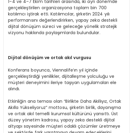
1–4 ve 4–7 Ekim tarihleri arasında, iki ayrı dönemde
gerçekleştirilen organizasyona toplam bin 700
katılımcı iştirak etti. Katılımcılar, şirketin 2024 yılı
performansını değerlendirirken, yapay zeka destekli
dijital dönüşüm süreci ve geleceğe yönelik stratejik
vizyonu hakkında paylaşımlarda bulundular.
Dijital d
ö
nüşüm ve ortak akıl vurgusu
Konferans boyunca, Viennalife’ın yıl içinde
gerçekleştirdiği yenilikler, dijitalleşme yolculuğu ve
müşteri deneyimini ileriye taşıyan uygulamaları ele
alındı.
Etkinliğin ana teması olan “Birlikte Daha Akıllıyız, Ortak
Akılla Yükseliyoruz” mottosu, şirketin birlik, dayanışma
ve ortak akıl temelli kurumsal kültürünü yansıttı. Üst
düzey yönetim kadrosu, yapay zeka destekli dijital
altyapı sayesinde müşteri odaklı çözümler üretmeye
ve sektörde fark yaratmaya devam edeceklerini