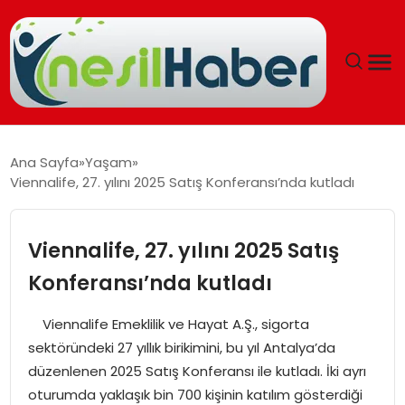
ANASAYFA
Ana Sayfa
Yaşam
Viennalife, 27. yılını 2025 Satış Konferansı’nda kutladı
GÜNCEL
YAŞAM
Viennalife, 27. yılını 2025 Satış
Konferansı’nda kutladı
EĞITIM
Viennalife Emeklilik ve Hayat A.Ş., sigorta
SOSYAL HABER
sektöründeki 27 yıllık birikimini, bu yıl Antalya’da
düzenlenen 2025 Satış Konferansı ile kutladı. İki ayrı
SPOR
oturumda yaklaşık bin 700 kişinin katılım gösterdiği