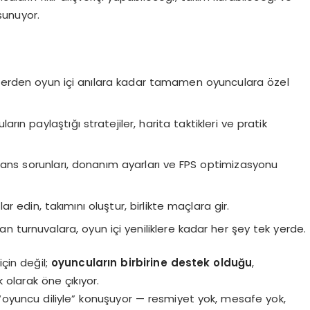
sunuyor.
rden oyun içi anılara kadar tamamen oyunculara özel
rın paylaştığı stratejiler, harita taktikleri ve pratik
ns sorunları, donanım ayarları ve FPS optimizasyonu
r edin, takımını oluştur, birlikte maçlara gir.
n turnuvalara, oyun içi yeniliklere kadar her şey tek yerde.
çin değil;
oyuncuların birbirine destek olduğu
,
 olarak öne çıkıyor.
 “oyuncu diliyle” konuşuyor — resmiyet yok, mesafe yok,