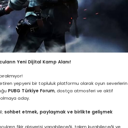
ların Yeni Dijital Kamp Alanı!
bırakmıyor!
getiren yepyeni bir topluluk platformu olarak oyun severlerin
tuğu
PUBG Türkiye Forum
, dostça atmosferi ve aktif
i olmaya aday.
l;
sohbet etmek, paylaşmak ve birlikte gelişmek
ncuların fikir alışverişi yapabileceği, takım kurabileceği ve