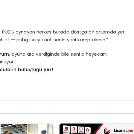
oruz. PUBG oynayan herkes burada dostça bir ortamda yer
bet et — pubgturkiye.net senin yeni kamp alanın.”
orum
, oyuna ara verdiğinde bile seni o heyecanlı
unuyor.
cuların buluştuğu yer!