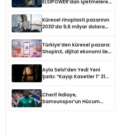
ELSIPOWER’dan İşletmelere
Güvenilir Enerji Çözümleri
Küresel rinoplasti pazarının
2030’da 9,6 milyar dolara
ulaşması bekleniyor
Türkiye’den küresel pazara:
ShopinX, dijital ekonomi ile
gerçek dünya alışverişini bir
araya getirmeyi hedefliyor
Ayla Selvi’den Yedi Yeni
Şarkı: “Kayıp Kasetler 1” 31
Temmuz’da Yayımlandı
Cherif Ndiaye,
Samsunspor’un Hücum
Gücüne Büyük Katkı Sağlıyor