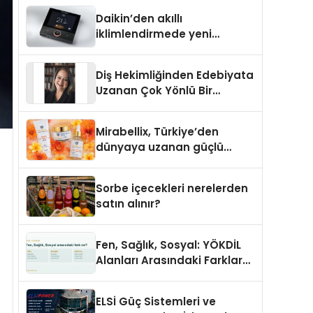
Daikin’den akıllı
iklimlendirmede yeni
dönem: Madoka Plus
Türkiye’de
Diş Hekimliğinden Edebiyata
Uzanan Çok Yönlü Bir
Yaşam: Yeşim Şahin Yaman
Mirabellix, Türkiye’den
dünyaya uzanan güçlü
büyümesini sürdürüyor
Sorbe içecekleri nerelerden
satın alınır?
Fen, Sağlık, Sosyal: YÖKDİL
Alanları Arasındaki Farklar
Ne?
ELSİ Güç Sistemleri ve