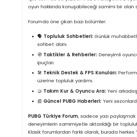
oyun hakkında konuşabileceği samimi bir alan 
Forumda öne çıkan bazı bölümler:
🗣️
Topluluk Sohbetleri:
Günlük muhabbetle
sohbet alanı.
🧭
Taktikler & Rehberler:
Deneyimli oyuncula
ipuçları.
🛠️
Teknik Destek & FPS Konuları:
Performa
üzerine topluluk yardımı.
🤝
Takım Kur & Oyuncu Ara:
Yeni arkadaşla
📰
Güncel PUBG Haberleri:
Yeni sezonlarda
PUBG Türkiye Forum
, sadece yazı paylaşmak i
deneyimlerin samimiyetle aktarıldığı bir topluluk
Klasik forumlardan farklı olarak, burada herkes