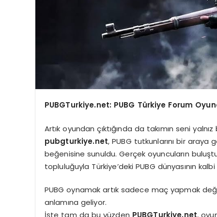
PUBGTurkiye.net: PUBG Türkiye Forum Oyuncu
Artık oyundan çıktığında da takımın seni yalnız 
pubgturkiye.net
, PUBG tutkunlarını bir araya 
beğenisine sunuldu. Gerçek oyuncuların buluş
topluluğuyla Türkiye’deki PUBG dünyasının kalb
PUBG oynamak artık sadece maç yapmak deği
anlamına geliyor.
İşte tam da bu yüzden
PUBGTurkiye.net
, oyu