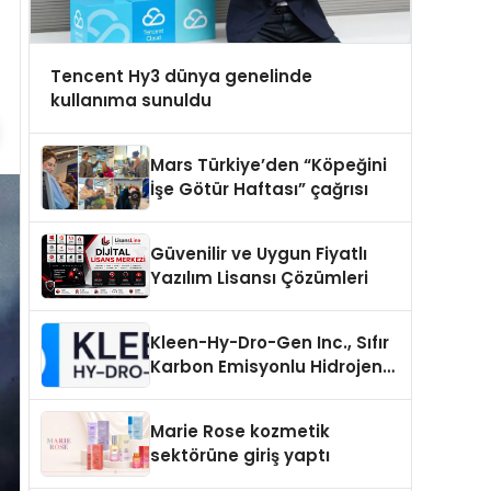
Tencent Hy3 dünya genelinde
kullanıma sunuldu
Mars Türkiye’den “Köpeğini
İşe Götür Haftası” çağrısı
Güvenilir ve Uygun Fiyatlı
Yazılım Lisansı Çözümleri
Kleen-Hy-Dro-Gen Inc., Sıfır
Karbon Emisyonlu Hidrojen
Isıtma Teknolojisinde ISO ve
TSSA Düzenleyici Onaylarını
Marie Rose kozmetik
Aldı
sektörüne giriş yaptı