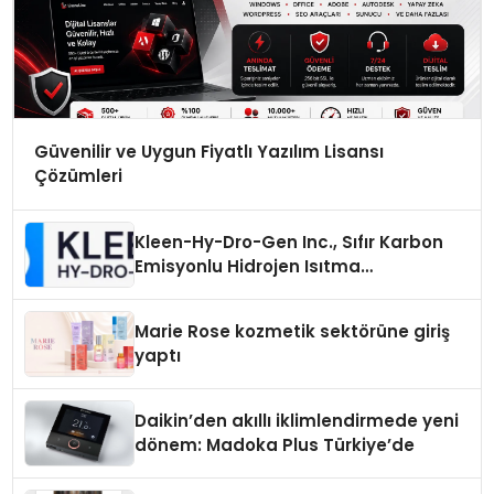
Güvenilir ve Uygun Fiyatlı Yazılım Lisansı
Çözümleri
Kleen-Hy-Dro-Gen Inc., Sıfır Karbon
Emisyonlu Hidrojen Isıtma
Teknolojisinde ISO ve TSSA
Düzenleyici Onaylarını Aldı
Marie Rose kozmetik sektörüne giriş
yaptı
Daikin’den akıllı iklimlendirmede yeni
dönem: Madoka Plus Türkiye’de