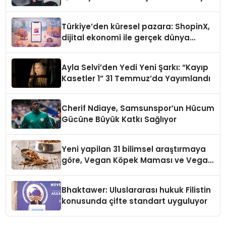
Türkiye’den küresel pazara: ShopinX,
dijital ekonomi ile gerçek dünya
alışverişini bir araya getirmeyi
hedefliyor
Ayla Selvi’den Yedi Yeni Şarkı: “Kayıp
Kasetler 1” 31 Temmuz’da Yayımlandı
Cherif Ndiaye, Samsunspor’un Hücum
Gücüne Büyük Katkı Sağlıyor
Yeni yapilan 31 bilimsel araştırmaya
göre, Vegan Köpek Maması ve Vegan
Kedi Mamasının İyi Sindirildiğini
Ortaya Koydu
Bhaktawer: Uluslararası hukuk Filistin
konusunda çifte standart uyguluyor