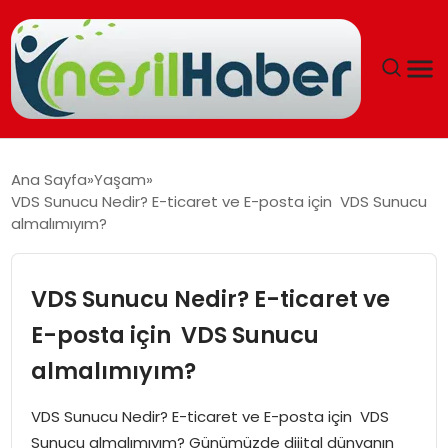
ANASAYFA
Ana Sayfa
Yaşam
VDS Sunucu Nedir? E-ticaret ve E-posta için VDS Sunucu
GÜNCEL
almalımıyım?
YAŞAM
VDS Sunucu Nedir? E-ticaret ve
EĞITIM
E-posta için VDS Sunucu
almalımıyım?
SOSYAL HABER
VDS Sunucu Nedir? E-ticaret ve E-posta için VDS
SPOR
Sunucu almalımıyım? Günümüzde dijital dünyanın