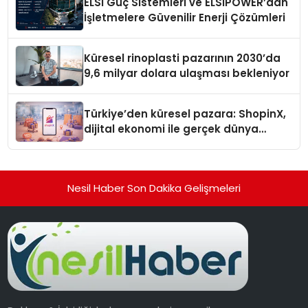
ELSİ Güç Sistemleri ve ELSIPOWER’dan
İşletmelere Güvenilir Enerji Çözümleri
Küresel rinoplasti pazarının 2030’da
9,6 milyar dolara ulaşması bekleniyor
Türkiye’den küresel pazara: ShopinX,
dijital ekonomi ile gerçek dünya
alışverişini bir araya getirmeyi
hedefliyor
Nesil Haber Son Dakika Gelişmeleri