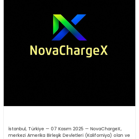
İstanbul, Türkiye — 07 Kasım 2025 — NovaChargeX,
merkezi Amerika Birleşik Devletleri (Kaliforniya) olan ve