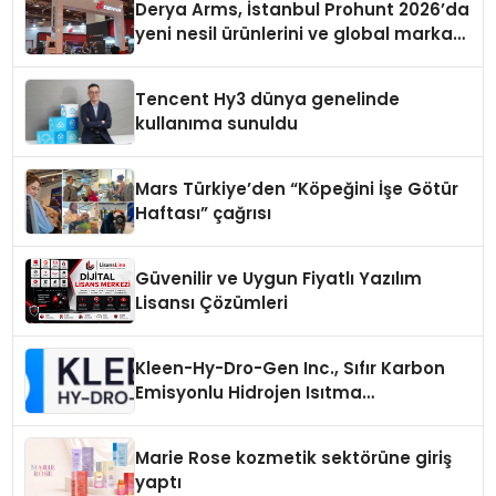
Derya Arms, İstanbul Prohunt 2026’da
yeni nesil ürünlerini ve global marka
vizyonunu sergiledi
Tencent Hy3 dünya genelinde
kullanıma sunuldu
Mars Türkiye’den “Köpeğini İşe Götür
Haftası” çağrısı
Güvenilir ve Uygun Fiyatlı Yazılım
Lisansı Çözümleri
Kleen-Hy-Dro-Gen Inc., Sıfır Karbon
Emisyonlu Hidrojen Isıtma
Teknolojisinde ISO ve TSSA
Düzenleyici Onaylarını Aldı
Marie Rose kozmetik sektörüne giriş
yaptı