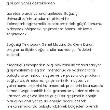
gibi
çok
yönlü
desteklerden
ücretsiz
olarak yararlanabilecek. Boğaziçi
Üniversitesi
’
nin akademik birikimi ile
Teknopark’ın
girişimcilik ekosistemindeki güçlü konumu
birleşerek bölgedeki girişimcilere önemli bir ivme
sağlayacak.
Boğaziçi Teknopark Genel Müdürü Dr. Cem Duran,
programa ilişkin değerlendirmesinde şu ifadeleri
kullandı:
“
Boğaziçi
Teknopark’ın
bilgi birikimini Batman
’
a taşıyor;
girişimcilerimizi eğitim, mentorluk ve ya
tı
rımcılarla
buluşturarak hızlıca müşteriye ve pazara ulaşmalarını
sağlıyoruz. Amacımız, girişimlerin ilk müşteri ve
ya
tı
rımcıya erişimini hızlandırarak projelerin kısa sürede
sahada uygulanabilir hale gelmesine yardımcı olmak.
Batman ve çevre illerde güçlü bir girişimcilik enerjisi
olduğunu görüyoruz. Bu enerjiyi doğru destek
mekanizmalarıyla buluşturabilirsek bölgeden önemli