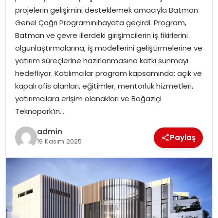
projelerin gelişimini desteklemek amacıyla Batman
EKONOMI
Genel Çağrı Programınıhayata geçirdi. Program,
Batman ve çevre illerdeki girişimcilerin iş fikirlerini
MAGAZIN
olgunlaştırmalarına, iş modellerini geliştirmelerine ve
yatırım süreçlerine hazırlanmasına katkı sunmayı
TEKNOLOJI
hedefliyor. Katılımcılar program kapsamında; açık ve
kapalı ofis alanları, eğitimler, mentorluk hizmetleri,
yatırımcılara erişim olanakları ve Boğaziçi
Teknopark’ın…
admin
Paylaş
19 Kasım 2025