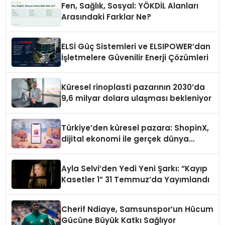
Fen, Sağlık, Sosyal: YÖKDİL Alanları
Arasındaki Farklar Ne?
ELSİ Güç Sistemleri ve ELSIPOWER’dan
İşletmelere Güvenilir Enerji Çözümleri
Küresel rinoplasti pazarının 2030’da
9,6 milyar dolara ulaşması bekleniyor
Türkiye’den küresel pazara: ShopinX,
dijital ekonomi ile gerçek dünya
alışverişini bir araya getirmeyi
hedefliyor
Ayla Selvi’den Yedi Yeni Şarkı: “Kayıp
Kasetler 1” 31 Temmuz’da Yayımlandı
Cherif Ndiaye, Samsunspor’un Hücum
Gücüne Büyük Katkı Sağlıyor