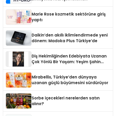
Teknolojisinde ISO ve TSSA
Düzenleyici Onaylarını Aldı
Marie Rose kozmetik sektörüne giriş
yaptı
Daikin’den akıllı iklimlendirmede yeni
dönem: Madoka Plus Türkiye’de
Diş Hekimliğinden Edebiyata Uzanan
Çok Yönlü Bir Yaşam: Yeşim Şahin
Yaman
Mirabellix, Türkiye’den dünyaya
uzanan güçlü büyümesini sürdürüyor
Sorbe içecekleri nerelerden satın
alınır?