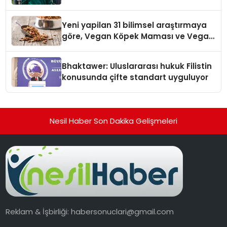
Yeni yapilan 31 bilimsel araştırmaya
göre, Vegan Köpek Maması ve Vegan
Kedi Mamasının İyi Sindirildiğini
Ortaya Koydu
Bhaktawer: Uluslararası hukuk Filistin
konusunda çifte standart uyguluyor
Nesil Haber Son Dakika Gelişmeleri
Reklam & İşbirliği:
habersonuclari@gmail.com