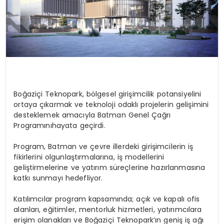
Boğaziçi Teknopark, bölgesel girişimcilik potansiyelini
ortaya çıkarmak ve teknoloji odaklı projelerin
gelişimini
desteklemek
amacıyla
Batman
Genel
Çağrı
Programını
hayata
geçirdi.
Program, Batman ve çevre illerdeki girişimcilerin iş
fikirlerini olgunlaştırmalarına, iş modellerini
geliştirmelerine ve yatırım süreçlerine hazırlanmasına
katkı sunmayı hedefliyor.
Katılımcılar program kapsamında; açık ve kapalı ofis
alanları, eğitimler, mentorluk hizmetleri, yatırımcılara
erişim
olanakları
ve
Boğaziçi
Teknopark’ın
geniş
iş
ağı