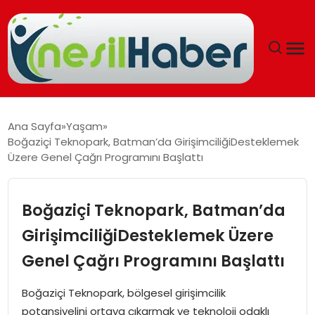
ANASAYFA
Ana Sayfa
Yaşam
Boğaziçi Teknopark, Batman’da GirişimciliğiDesteklemek
GÜNCEL
Üzere Genel Çağrı Programını Başlattı
YAŞAM
Boğaziçi Teknopark, Batman’da
EĞITIM
GirişimciliğiDesteklemek Üzere
Genel Çağrı Programını Başlattı
SOSYAL HABER
Boğaziçi Teknopark, bölgesel girişimcilik
SPOR
potansiyelini ortaya çıkarmak ve teknoloji odaklı