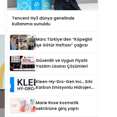
Tencent Hy3 dünya genelinde
kullanıma sunuldu
Mars Türkiye’den “Köpeğini
İşe Götür Haftası” çağrısı
Güvenilir ve Uygun Fiyatlı
Yazılım Lisansı Çözümleri
Kleen-Hy-Dro-Gen Inc., Sıfır
Karbon Emisyonlu Hidrojen
Isıtma Teknolojisinde ISO ve
TSSA Düzenleyici Onaylarını
Marie Rose kozmetik
Aldı
sektörüne giriş yaptı