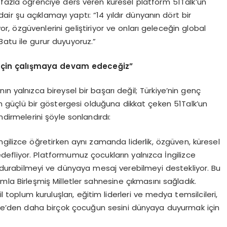
n fazla öğrenciye ders veren küresel platform 51Talk’un
ir şu açıklamayı yaptı: “14 yıldır dünyanın dört bir
or, özgüvenlerini geliştiriyor ve onları geleceğin global
atu ile gurur duyuyoruz.”
için çalışmaya devam edeceğiz”
n yalnızca bireysel bir başarı değil; Türkiye’nin genç
in güçlü bir göstergesi olduğuna dikkat çeken 51Talk’un
dirmelerini şöyle sonlandırdı:
gilizce öğretirken aynı zamanda liderlik, özgüven, küresel
hedefliyor. Platformumuz çocukların yalnızca İngilizce
e durabilmeyi ve dünyaya mesaj verebilmeyi destekliyor. Bu
amla Birleşmiş Milletler sahnesine çıkmasını sağladık.
l toplum kuruluşları, eğitim liderleri ve medya temsilcileri,
kiye’den daha birçok çocuğun sesini dünyaya duyurmak için