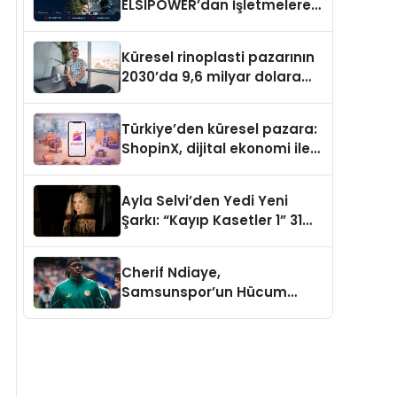
ELSIPOWER’dan İşletmelere
Güvenilir Enerji Çözümleri
Küresel rinoplasti pazarının
2030’da 9,6 milyar dolara
ulaşması bekleniyor
Türkiye’den küresel pazara:
ShopinX, dijital ekonomi ile
gerçek dünya alışverişini bir
araya getirmeyi hedefliyor
Ayla Selvi’den Yedi Yeni
Şarkı: “Kayıp Kasetler 1” 31
Temmuz’da Yayımlandı
Cherif Ndiaye,
Samsunspor’un Hücum
Gücüne Büyük Katkı Sağlıyor