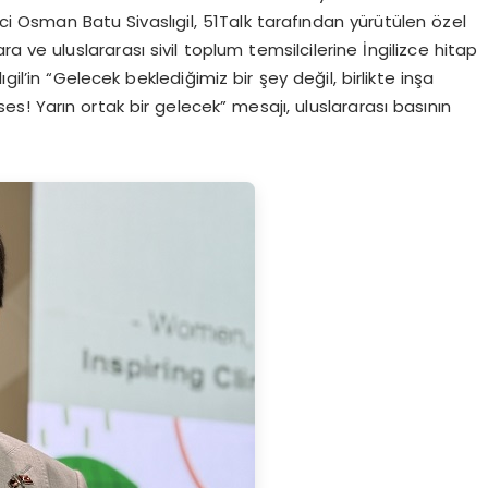
nci Osman Batu Sivaslıgil, 51Talk tarafından yürütülen özel
a ve uluslararası sivil toplum temsilcilerine İngilizce hitap
il’in “Gelecek beklediğimiz bir şey değil, birlikte inşa
ses! Yarın ortak bir gelecek” mesajı, uluslararası basının