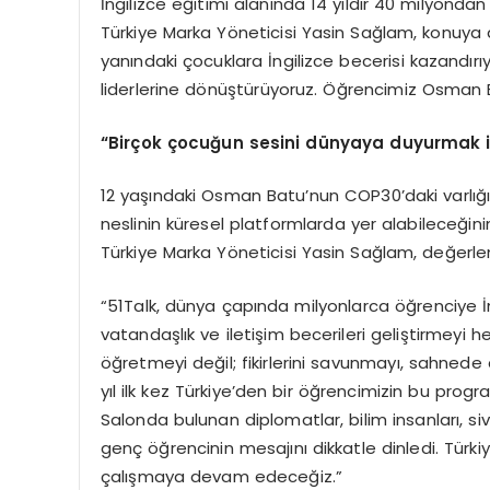
İngilizce eğitimi alanında 14 yıldır 40 milyonda
Türkiye Marka Yöneticisi Yasin Sağlam, konuya da
yanındaki çocuklara İngilizce becerisi kazandırıy
liderlerine dönüştürüyoruz. Öğrencimiz Osman B
“Birçok çocuğun sesini dünyaya duyurmak 
12 yaşındaki Osman Batu’nun COP30’daki varlığını
neslinin küresel platformlarda yer alabileceğin
Türkiye Marka Yöneticisi Yasin Sağlam, değerlen
“51Talk, dünya çapında milyonlarca öğrenciye İn
vatandaşlık ve iletişim becerileri geliştirmeyi 
öğretmeyi değil; fikirlerini savunmayı, sahned
yıl ilk kez Türkiye’den bir öğrencimizin bu progr
Salonda bulunan diplomatlar, bilim insanları, sivi
genç öğrencinin mesajını dikkatle dinledi. Tür
çalışmaya devam edeceğiz.”