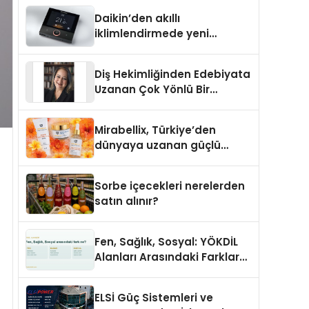
Daikin’den akıllı
iklimlendirmede yeni
dönem: Madoka Plus
Türkiye’de
Diş Hekimliğinden Edebiyata
Uzanan Çok Yönlü Bir
Yaşam: Yeşim Şahin Yaman
Mirabellix, Türkiye’den
dünyaya uzanan güçlü
büyümesini sürdürüyor
Sorbe içecekleri nerelerden
satın alınır?
Fen, Sağlık, Sosyal: YÖKDİL
Alanları Arasındaki Farklar
Ne?
ELSİ Güç Sistemleri ve