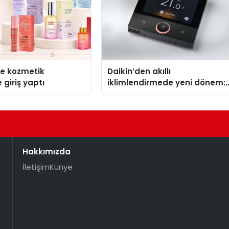
se kozmetik
Daikin’den akıllı
 giriş yaptı
iklimlendirmede yeni dönem:
Madoka Plus Türkiye’de
Hakkımızda
İletişim
Künye