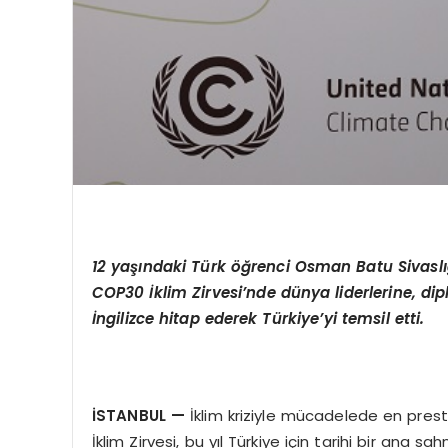
12 yaşındaki Türk öğrenci Osman Batu Sivaslıg
COP30 İklim Zirvesi’nde dünya liderlerine, dip
İngilizce hitap ederek Türkiye’yi temsil etti.
İSTANBUL
—
İklim kriziyle mücadelede en presti
İklim Zirvesi, bu yıl Türkiye için tarihi bir ana s