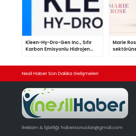
Kleen-Hy-Dro-Gen Inc., Sıfır
Marie Ro
Karbon Emisyonlu Hidrojen
sektörüne
Isıtma Teknolojisinde ISO ve
TSSA Düzenleyici Onaylarını
Aldı
Nesil Haber Son Dakika Gelişmeleri
Reklam & İşbirliği:
habersonuclari@gmail.com