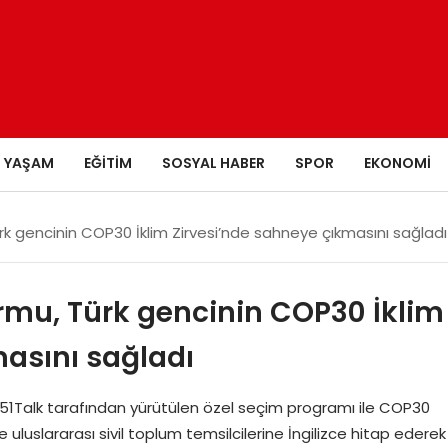
YAŞAM
EĞITIM
SOSYAL HABER
SPOR
EKONOMI
ürk gencinin COP30 İklim Zirvesi’nde sahneye çıkmasını sağladı
formu, Türk gencinin COP30 İklim
masını sağladı
 51Talk tarafından yürütülen özel seçim programı ile COP30
e uluslararası sivil toplum temsilcilerine İngilizce hitap ederek