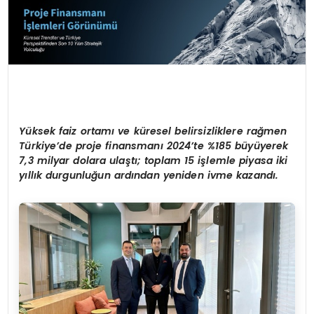
Y
üksek faiz ortamı ve küresel belirsizliklere rağ
men
T
ürkiye
’
de proje finansmanı
2024
’
te %185 büyüyerek
7,3 milyar dolara ulaştı; toplam 15 işlemle piyasa iki
yıllık durgunluğun ardından yeniden ivme kazandı.