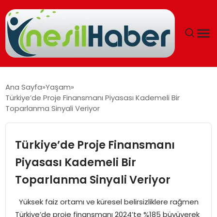
ANASAYFA
Ana Sayfa
Yaşam
Türkiye’de Proje Finansmanı Piyasası Kademeli Bir
GÜNCEL
Toparlanma Sinyali Veriyor
YAŞAM
Türkiye’de Proje Finansmanı
EĞITIM
Piyasası Kademeli Bir
Toparlanma Sinyali Veriyor
SOSYAL HABER
Yüksek faiz ortamı ve küresel belirsizliklere rağmen
SPOR
Türkiye’de proje finansmanı 2024’te %185 büyüyerek