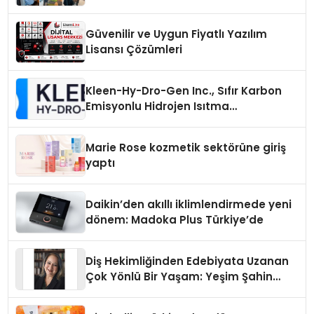
Güvenilir ve Uygun Fiyatlı Yazılım
Lisansı Çözümleri
Kleen-Hy-Dro-Gen Inc., Sıfır Karbon
Emisyonlu Hidrojen Isıtma
Teknolojisinde ISO ve TSSA
Düzenleyici Onaylarını Aldı
Marie Rose kozmetik sektörüne giriş
yaptı
Daikin’den akıllı iklimlendirmede yeni
dönem: Madoka Plus Türkiye’de
Diş Hekimliğinden Edebiyata Uzanan
Çok Yönlü Bir Yaşam: Yeşim Şahin
Yaman