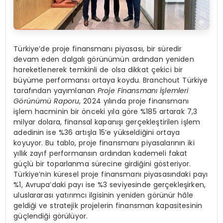
Türkiye’de proje finansmanı piyasası, bir süredir
devam eden dalgalı görünümün ardından yeniden
hareketlenerek temkinli de olsa dikkat çekici bir
büyüme performansı ortaya koydu. Branchout Türkiye
tarafından yayımlanan
Proje Finansmanı İşlemleri
G
örünümü Raporu
, 2024 yılında proje finansmanı
işlem hacminin bir önceki yıla göre %185 artarak 7,3
milyar dolara, finansal kapanışı gerçekleştirilen işlem
adedinin ise %36 artışla 15’e yükseldiğini ortaya
koyuyor. Bu tablo, proje finansmanı piyasalarının iki
yıllık zayıf performansın ardından kademeli fakat
güçlü bir toparlanma sürecine girdiğini gösteriyor.
Türkiye’nin küresel proje finansmanı piyasasındaki payı
%1, Avrupa’daki payı ise %3 seviyesinde gerçekleşirken,
uluslararası yatırımcı ilgisinin yeniden görünür hâle
geldiği ve stratejik projelerin finansman kapasitesinin
güçlendiği görülüyor.