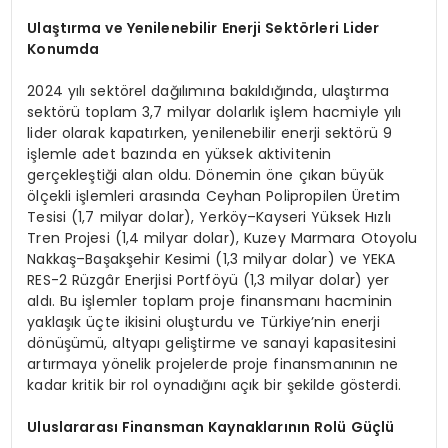
Ulaştırma ve Yenilenebilir Enerji Sekt
örleri Lider
Konumda
2024 yılı sektörel dağılımına bakıldığında, ulaştırma
sektörü toplam 3,7 milyar dolarlık işlem hacmiyle yılı
lider olarak kapatırken, yenilenebilir enerji sektörü 9
işlemle adet bazında en yüksek aktivitenin
gerçekleştiği alan oldu. Dönemin öne çıkan büyük
ölçekli işlemleri arasında Ceyhan Polipropilen Üretim
Tesisi (1,7 milyar dolar), Yerköy–Kayseri Yüksek Hızlı
Tren Projesi (1,4 milyar dolar), Kuzey Marmara Otoyolu
Nakkaş–Başakşehir Kesimi (1,3 milyar dolar) ve YEKA
RES-2 Rüzgâr Enerjisi Portföyü (1,3 milyar dolar) yer
aldı. Bu işlemler toplam proje finansmanı hacminin
yaklaşık üçte ikisini oluşturdu ve Türkiye’nin enerji
dönüşümü, altyapı geliştirme ve sanayi kapasitesini
artırmaya yönelik projelerde proje finansmanının ne
kadar kritik bir rol oynadığını açık bir şekilde gösterdi.
Uluslararası Finansman Kaynaklarını
n Rolü Güçlü