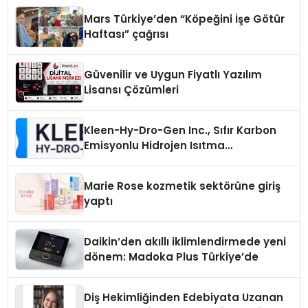
Mars Türkiye’den “Köpeğini İşe Götür
Haftası” çağrısı
Güvenilir ve Uygun Fiyatlı Yazılım
Lisansı Çözümleri
Kleen-Hy-Dro-Gen Inc., Sıfır Karbon
Emisyonlu Hidrojen Isıtma
Teknolojisinde ISO ve TSSA
Düzenleyici Onaylarını Aldı
Marie Rose kozmetik sektörüne giriş
yaptı
Daikin’den akıllı iklimlendirmede yeni
dönem: Madoka Plus Türkiye’de
Diş Hekimliğinden Edebiyata Uzanan