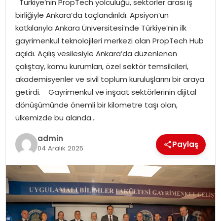
Türkiye’nin PropTech yolculuğu, sektörler arası iş
EKONOMI
birliğiyle Ankara’da taçlandırıldı. Apsiyon’un
katkılarıyla Ankara Üniversitesi’nde Türkiye’nin ilk
MAGAZIN
gayrimenkul teknolojileri merkezi olan PropTech Hub
açıldı. Açılış vesilesiyle Ankara’da düzenlenen
TEKNOLOJI
çalıştay, kamu kurumları, özel sektör temsilcileri,
akademisyenler ve sivil toplum kuruluşlarını bir araya
getirdi. Gayrimenkul ve inşaat sektörlerinin dijital
dönüşümünde önemli bir kilometre taşı olan,
ülkemizde bu alanda…
admin
Paylaş
04 Aralık 2025