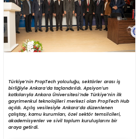
Türkiye
’
nin PropTech
yolculuğu,
sekt
ö
rler
arası
iş
birliğiyle
Ankara
’
da
taçlandırıldı.
Apsiyon
’
un
katkılarıyla
Ankara
Ü
niversitesi
’
nde
Türkiye
’
nin ilk
gayrimenkul teknolojileri merkezi olan PropTech Hub
a
çıldı.
Açılış
vesilesiyle
Ankara
’
da d
üzenlenen
çalış
tay, kamu
kurumları,
ö
zel sekt
ö
r temsilcileri,
akademisyenler ve sivil toplum
kuruluşlarını
bir
araya getirdi.