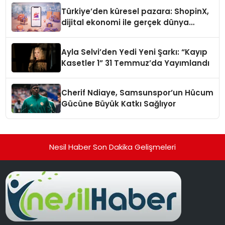
Türkiye’den küresel pazara: ShopinX,
dijital ekonomi ile gerçek dünya
alışverişini bir araya getirmeyi
hedefliyor
Ayla Selvi’den Yedi Yeni Şarkı: “Kayıp
Kasetler 1” 31 Temmuz’da Yayımlandı
Cherif Ndiaye, Samsunspor’un Hücum
Gücüne Büyük Katkı Sağlıyor
Nesil Haber Son Dakika Gelişmeleri