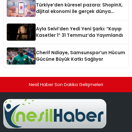
Türkiye’den küresel pazara: ShopinX,
dijital ekonomi ile gerçek dünya
alışverişini bir araya getirmeyi
hedefliyor
Ayla Selvi’den Yedi Yeni Şarkı: “Kayıp
Kasetler 1” 31 Temmuz’da Yayımlandı
Cherif Ndiaye, Samsunspor’un Hücum
Gücüne Büyük Katkı Sağlıyor
Nesil Haber Son Dakika Gelişmeleri