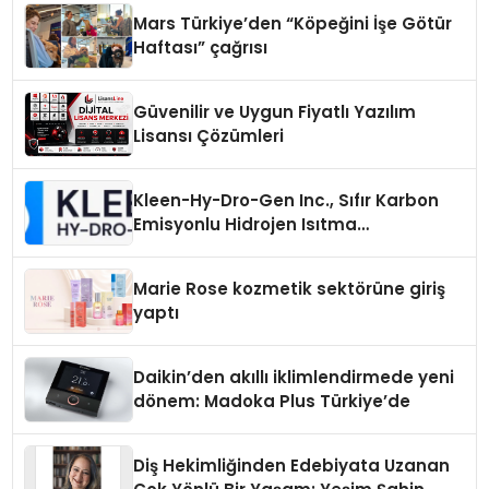
Mars Türkiye’den “Köpeğini İşe Götür
Haftası” çağrısı
Güvenilir ve Uygun Fiyatlı Yazılım
Lisansı Çözümleri
Kleen-Hy-Dro-Gen Inc., Sıfır Karbon
Emisyonlu Hidrojen Isıtma
Teknolojisinde ISO ve TSSA
Düzenleyici Onaylarını Aldı
Marie Rose kozmetik sektörüne giriş
yaptı
Daikin’den akıllı iklimlendirmede yeni
dönem: Madoka Plus Türkiye’de
Diş Hekimliğinden Edebiyata Uzanan