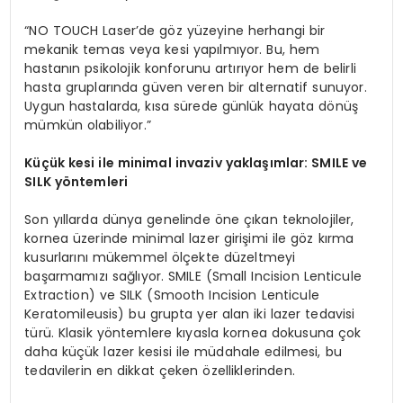
“NO TOUCH Laser’de göz yüzeyine herhangi bir
mekanik temas veya kesi yapılmıyor. Bu, hem
hastanın psikolojik konforunu artırıyor hem de belirli
hasta gruplarında güven veren bir alternatif sunuyor.
Uygun hastalarda, kısa sürede günlük hayata dönüş
mümkün olabiliyor.”
Küçük kesi ile m
inimal
invaziv yaklaşımlar: SMILE ve
SILK y
ö
ntemleri
Son yıllarda dünya genelinde öne çıkan teknolojiler,
kornea üzerinde minimal lazer girişimi ile göz kırma
kusurlarını mükemmel ölçekte düzeltmeyi
başarmamızı sağlıyor. SMILE (Small Incision Lenticule
Extraction) ve SILK (Smooth Incision Lenticule
Keratomileusis) bu grupta yer alan iki lazer tedavisi
türü. Klasik yöntemlere kıyasla kornea dokusuna çok
daha küçük lazer kesisi ile müdahale edilmesi, bu
tedavilerin en dikkat çeken özelliklerinden.