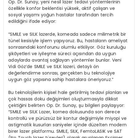
Op. Dr. Sunay, yeni nesil lazer tedavi yöntemlerinin
özellikle konfor beklentisi yüksek, aktif çalışan ve
sosyal yaşamı yoğun hastalar tarafından tercih
edildiğini ifade ediyor:
“SMILE ve SILK lazerde, korneada sadece milimetrik bir
tünel kesisiyle işlem yapıyoruz. Bu, hastaların ameliyat
sonrasındaki konforunu olumlu etkiliyor. Göz kuruluğu
şikâyetleri ve iyileşme süreci açısından da uygun
adaylarda avantaj sağlayan yöntemler bunlar. Veni
Vidi Göz’de SMILE ve SILK lazeri, detaylı ön
değerlendirme sonrası, gerçekten bu teknolojiye
uygun göz yapısına sahip hastalara öneriyoruz.”
Bu teknolojilerin kişisel hale getirilmiş tedavi planları ve
çok hassas doku değişimleri oluşturmasıyla dikkat
çektiğini belirten Op. Dr. Sunay, şu bilgileri paylaşıyor:
“SMILE ve SILK Lazer, kornea dokusunda son derece
kontrollü ve pürüzsüz bir kontur değişimiyle miyopi ve
astigmatik kusurları saniyeler içinde düzelten modern
birer lazer platformu. SMILE, SILK, FemtoLASIK ve SAT
(No Touch lazer türevleri) olarak gruplanan Excimer