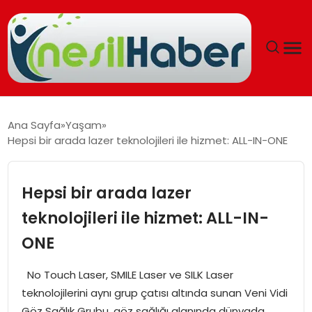
ANASAYFA
Ana Sayfa
Yaşam
Hepsi bir arada lazer teknolojileri ile hizmet: ALL-IN-ONE
GÜNCEL
YAŞAM
Hepsi bir arada lazer
teknolojileri ile hizmet: ALL-IN-
EĞITIM
ONE
SOSYAL HABER
No Touch Laser, SMILE Laser ve SILK Laser
teknolojilerini aynı grup çatısı altında sunan Veni Vidi
SPOR
Göz Sağlık Grubu, göz sağlığı alanında dünyada