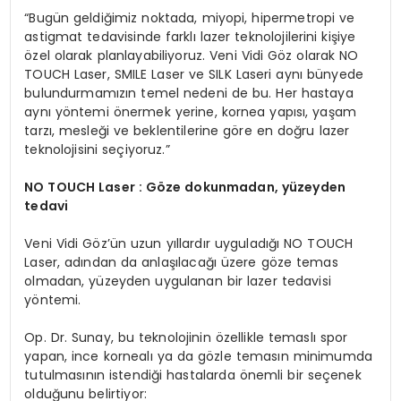
“Bugün geldiğimiz noktada, miyopi, hipermetropi ve
astigmat tedavisinde farklı lazer teknolojilerini kişiye
özel olarak planlayabiliyoruz. Veni Vidi Göz olarak NO
TOUCH Laser, SMILE Laser ve SILK Laseri aynı bünyede
bulundurmamızın temel nedeni de bu. Her hastaya
aynı yöntemi önermek yerine, kornea yapısı, yaşam
tarzı, mesleği ve beklentilerine göre en doğru lazer
teknolojisini seçiyoruz.”
NO TOUCH Laser : G
ö
ze dokunmadan, yüzeyden
tedavi
Veni Vidi Göz’ün uzun yıllardır uyguladığı NO TOUCH
Laser, adından da anlaşılacağı üzere göze temas
olmadan, yüzeyden uygulanan bir lazer tedavisi
yöntemi.
Op. Dr. Sunay, bu teknolojinin özellikle temaslı spor
yapan, ince kornealı ya da gözle temasın minimumda
tutulmasının istendiği hastalarda önemli bir seçenek
olduğunu belirtiyor: