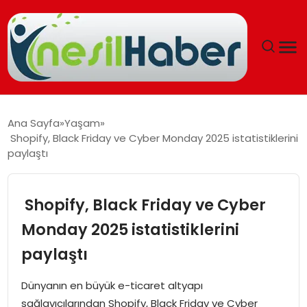
ANASAYFA
Ana Sayfa
Yaşam
Shopify, Black Friday ve Cyber Monday 2025 istatistiklerini
GÜNCEL
paylaştı
YAŞAM
Shopify, Black Friday ve Cyber
EĞITIM
Monday 2025 istatistiklerini
paylaştı
SOSYAL HABER
Dünyanın en büyük e-ticaret altyapı
SPOR
sağlayıcılarından Shopify, Black Friday ve Cyber