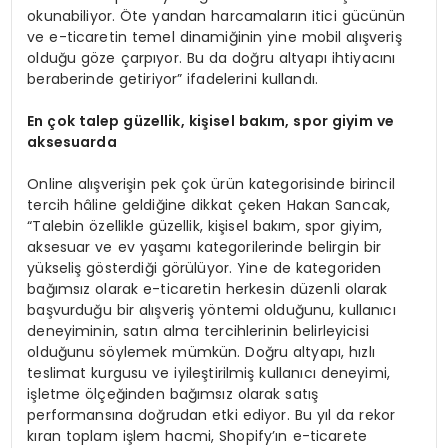
okunabiliyor. Öte yandan harcamaların itici gücünün
ve e-ticaretin temel dinamiğinin yine mobil alışveriş
olduğu göze çarpıyor. Bu da doğru altyapı ihtiyacını
beraberinde getiriyor” ifadelerini kullandı.
En
ç
ok talep g
ü
zellik, ki
ş
isel bak
ı
m, spor giyim ve
aksesuarda
Online alışverişin pek çok ürün kategorisinde birincil
tercih hâline geldiğine dikkat çeken Hakan Sancak,
“Talebin özellikle güzellik, kişisel bakım, spor giyim,
aksesuar ve ev yaşamı kategorilerinde belirgin bir
yükseliş gösterdiği görülüyor. Yine de kategoriden
bağımsız olarak e-ticaretin herkesin düzenli olarak
başvurduğu bir alışveriş yöntemi olduğunu, kullanıcı
deneyiminin, satın alma tercihlerinin belirleyicisi
olduğunu söylemek mümkün. Doğru altyapı, hızlı
teslimat kurgusu ve iyileştirilmiş kullanıcı deneyimi,
işletme ölçeğinden bağımsız olarak satış
performansına doğrudan etki ediyor. Bu yıl da rekor
kıran toplam işlem hacmi, Shopify’ın e-ticarete