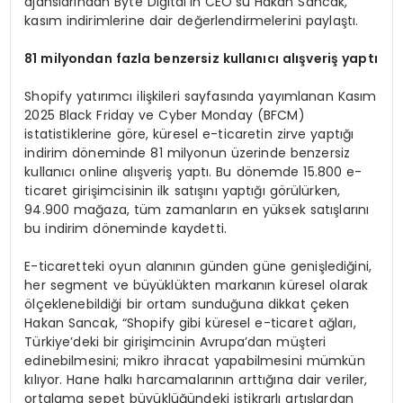
ajanslarından Byte Digital’ın CEO’su Hakan Sancak,
kasım indirimlerine dair değerlendirmelerini paylaştı.
81 milyondan fazla benzersiz kullan
ı
c
ı
al
ış
veri
ş
yapt
ı
Shopify yatırımcı ilişkileri sayfasında yayımlanan Kasım
2025 Black Friday ve Cyber Monday (BFCM)
istatistiklerine göre, küresel e-ticaretin zirve yaptığı
indirim döneminde 81 milyonun üzerinde benzersiz
kullanıcı online alışveriş yaptı. Bu dönemde 15.800 e-
ticaret girişimcisinin ilk satışını yaptığı görülürken,
94.900 mağaza, tüm zamanların en yüksek satışlarını
bu indirim döneminde kaydetti.
E-ticaretteki oyun alanının günden güne genişlediğini,
her segment ve büyüklükten markanın küresel olarak
ölçeklenebildiği bir ortam sunduğuna dikkat çeken
Hakan Sancak, “Shopify gibi küresel e-ticaret ağları,
Türkiye’deki bir girişimcinin Avrupa’dan müşteri
edinebilmesini; mikro ihracat yapabilmesini mümkün
kılıyor. Hane halkı harcamalarının arttığına dair veriler,
ortalama sepet büyüklüğündeki istikrarlı artışlardan