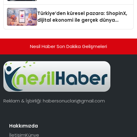
Türkiye’den küresel pazara: ShopinX,
dijital ekonomi ile gerçek dünya
alışverişini bir araya getirmeyi
hedefliyor
Nesil Haber Son Dakika Gelişmeleri
Reklam & İşbirliği:
habersonuclari@gmail.com
Hakkımızda
İletişim
Künye