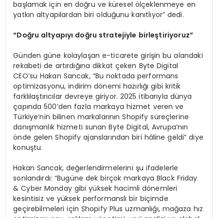
başlamak için en doğru ve küresel ölçeklenmeye en
yatkın altyapılardan biri olduğunu kanıtlıyor” dedi.
“
Do
ğ
ru altyap
ı
y
ı
do
ğ
ru stratejiyle birle
ş
tiriyoruz
”
Günden güne kolaylaşan e-ticarete girişin bu alandaki
rekabeti de artırdığına dikkat çeken Byte Digital
CEO’su Hakan Sancak, “Bu noktada performans
optimizasyonu, indirim dönemi hazırlığı gibi kritik
farklılaştırıcılar devreye giriyor. 2025 itibarıyla dünya
çapında 500’den fazla markaya hizmet veren ve
Türkiye’nin bilinen markalarının Shopify süreçlerine
danışmanlık hizmeti sunan Byte Digital, Avrupa’nın
önde gelen Shopify ajanslarından biri hâline geldi” diye
konuştu.
Hakan Sancak, değerlendirmelerini şu ifadelerle
sonlandırdı: “Bugüne dek birçok markaya Black Friday
& Cyber Monday gibi yüksek hacimli dönemleri
kesintisiz ve yüksek performanslı bir biçimde
geçirebilmeleri için Shopify Plus uzmanlığı, mağaza hız