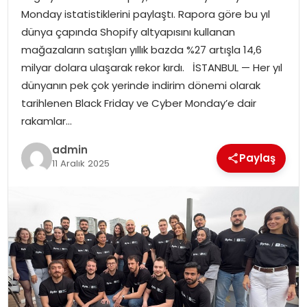
Monday istatistiklerini paylaştı. Rapora göre bu yıl
EKONOMI
dünya çapında Shopify altyapısını kullanan
mağazaların satışları yıllık bazda %27 artışla 14,6
MAGAZIN
milyar dolara ulaşarak rekor kırdı. İSTANBUL — Her yıl
dünyanın pek çok yerinde indirim dönemi olarak
TEKNOLOJI
tarihlenen Black Friday ve Cyber Monday’e dair
rakamlar…
admin
Paylaş
11 Aralık 2025