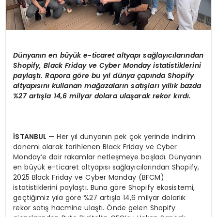
D
ü
nyan
ı
n en b
ü
y
ü
k e-ticaret altyap
ı
sa
ğlayı
c
ı
lar
ı
ndan
Shopify, Black Friday ve Cyber Monday istatistiklerini
payla
ş
t
ı
. Rapora g
ö
re bu y
ı
l d
ü
nya
ç
ap
ı
nda Shopify
altyap
ı
s
ı
n
ı
kullanan ma
ğ
azalar
ı
n sat
ış
lar
ı
y
ı
ll
ı
k bazda
%27 art
ış
la 14,6 milyar dolara ula
ş
arak rekor k
ı
rd
ı
.
İ
STANBUL
—
Her yıl dünyanın pek çok yerinde indirim
dönemi olarak tarihlenen Black Friday ve Cyber
Monday’e dair rakamlar netleşmeye başladı. Dünyanın
en büyük e-ticaret altyapısı sağlayıcılarından Shopify,
2025 Black Friday ve Cyber Monday (BFCM)
istatistiklerini paylaştı. Buna göre Shopify ekosistemi,
geçtiğimiz yıla göre %27 artışla 14,6 milyar dolarlık
rekor satış hacmine ulaştı. Önde gelen Shopify