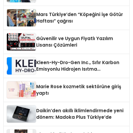
Mars Türkiye’den “Köpeğini İşe Götür
Haftası” çağrısı
Güvenilir ve Uygun Fiyatlı Yazılım
Lisansı Çözümleri
Kleen-Hy-Dro-Gen Inc., Sıfır Karbon
Emisyonlu Hidrojen Isıtma
Teknolojisinde ISO ve TSSA
Düzenleyici Onaylarını Aldı
Marie Rose kozmetik sektörüne giriş
yaptı
Daikin’den akıllı iklimlendirmede yeni
dönem: Madoka Plus Türkiye’de