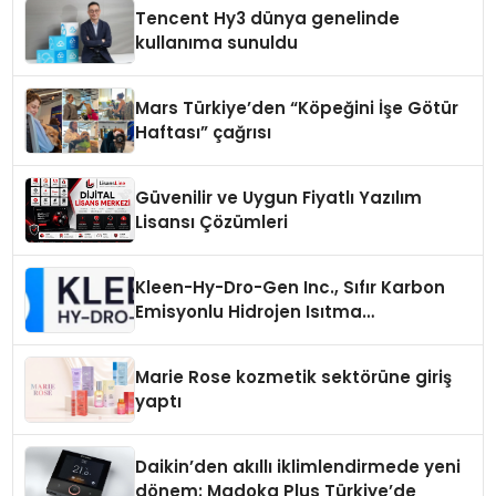
Tencent Hy3 dünya genelinde
kullanıma sunuldu
Mars Türkiye’den “Köpeğini İşe Götür
Haftası” çağrısı
Güvenilir ve Uygun Fiyatlı Yazılım
Lisansı Çözümleri
Kleen-Hy-Dro-Gen Inc., Sıfır Karbon
Emisyonlu Hidrojen Isıtma
Teknolojisinde ISO ve TSSA
Düzenleyici Onaylarını Aldı
Marie Rose kozmetik sektörüne giriş
yaptı
Daikin’den akıllı iklimlendirmede yeni
dönem: Madoka Plus Türkiye’de