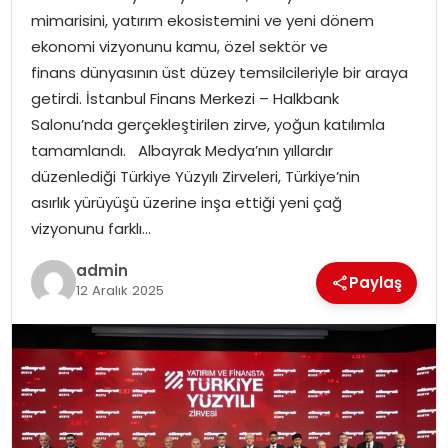
mimarisini, yatırım ekosistemini ve yeni dönem
EKONOMI
ekonomi vizyonunu kamu, özel sektör ve
finans dünyasının üst düzey temsilcileriyle bir araya
MAGAZIN
getirdi. İstanbul Finans Merkezi – Halkbank
Salonu’nda gerçekleştirilen zirve, yoğun katılımla
TEKNOLOJI
tamamlandı. Albayrak Medya’nın yıllardır
düzenlediği Türkiye Yüzyılı Zirveleri, Türkiye’nin
asırlık yürüyüşü üzerine inşa ettiği yeni çağ
vizyonunu farklı…
admin
Paylaş
12 Aralık 2025