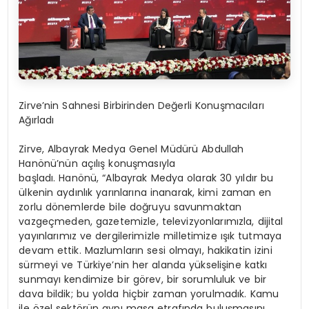
Zirve’nin Sahnesi Birbirinden Değerli Konuşmacıları
Ağırladı
Zirve, Albayrak Medya Genel Müdürü Abdullah
Hanönü’nün açılış konuşmasıyla
başladı. Hanönü, “Albayrak Medya olarak 30 yıldır bu
ülkenin aydınlık yarınlarına inanarak, kimi zaman en
zorlu dönemlerde bile doğruyu savunmaktan
vazgeçmeden, gazetemizle, televizyonlarımızla, dijital
yayınlarımız ve dergilerimizle milletimize ışık tutmaya
devam ettik. Mazlumların sesi olmayı, hakikatin izini
sürmeyi ve Türkiye’nin her alanda yükselişine katkı
sunmayı kendimize bir görev, bir sorumluluk ve bir
dava bildik; bu yolda hiçbir zaman yorulmadık. Kamu
ile özel sektörün aynı masa etrafında buluşmasını