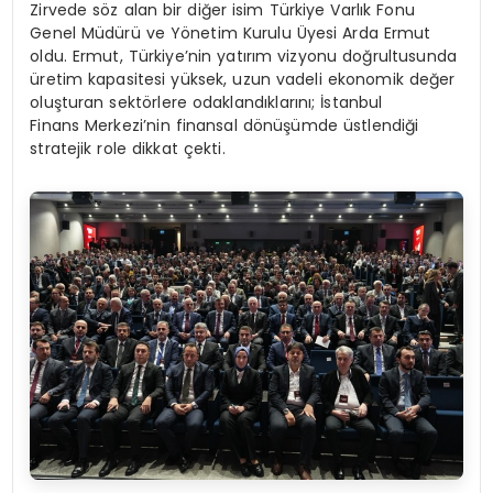
Zirvede söz alan bir diğer isim Türkiye Varlık Fonu
Genel Müdürü ve Yönetim Kurulu Üyesi Arda Ermut
oldu. Ermut, Türkiye’nin yatırım vizyonu doğrultusunda
üretim kapasitesi yüksek, uzun vadeli ekonomik değer
oluşturan sektörlere odaklandıklarını; İstanbul
Finans Merkezi’nin finansal dönüşümde üstlendiği
stratejik role dikkat çekti.