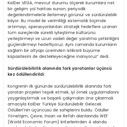
KalDer VEGA, mevcut durumu ölçerek kurumlara net
bir gelişim yol haritası sunan; periyodik
değerlendirmelerle ilerlemeyi görünür ve sürdürülebilir
kılıyor. Bu model ile verimliliği sistematik biçimde
artırmayı, operasyonlardan stratejik hedeflere uzanan
tüm süreçlerde sürekli iyileştirme kültürünü
yerleştirmeyi ve uzun vadeli değer yaratma yetkinliğini
güçlendirmeyi hedefliyoruz. Aynı zamanda kurumların
sağlam bir altyapı üzerinden istikrarlı büyüme
kapasitesini de destekleyeceğine inanıyoruz“ dedi.
Sürdürülebilirlik alanında fark yaratanlar üçüncü
kez
ö
düllendirildi
Kongrenin ilk gününde sürdürülebilirlik alanında fark
yaratan projeleri teşvik etmek, iyi örnek uygulamalarını
yaygınlaştırmak ve başarılı çalışmaları öne çıkarmak
amacıyla KalDer Türkiye Sürdürülebilir Gelecek
Ödülleri’nin üçüncüsü de sahiplerini buldu. Ödüller
Yönetişim, Çevre, İnsan ve Refah alanlarında WEF
(World Economic Forum) kriterlerinden 4 alanda