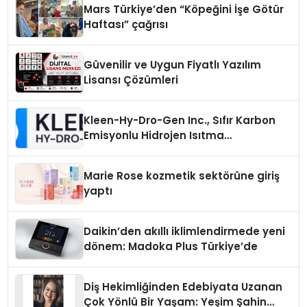
Mars Türkiye’den “Köpeğini İşe Götür
Haftası” çağrısı
Güvenilir ve Uygun Fiyatlı Yazılım
Lisansı Çözümleri
Kleen-Hy-Dro-Gen Inc., Sıfır Karbon
Emisyonlu Hidrojen Isıtma
Teknolojisinde ISO ve TSSA
Düzenleyici Onaylarını Aldı
Marie Rose kozmetik sektörüne giriş
yaptı
Daikin’den akıllı iklimlendirmede yeni
dönem: Madoka Plus Türkiye’de
Diş Hekimliğinden Edebiyata Uzanan
Çok Yönlü Bir Yaşam: Yeşim Şahin