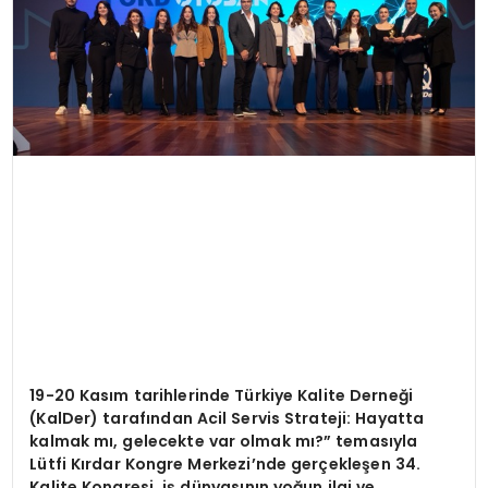
19-20 Kas
ım tarihlerinde Türkiye Kalite Derneği
(KalDer) tarafından Acil Servis Strateji: Hayatta
kalmak mı, gelecekte var olmak mı
?
”
temas
ıyla
Lütfi Kırdar Kongre Merkezi’nde gerçekleşen 34.
Kalite Kongresi, iş dünyasının yoğun ilgi ve