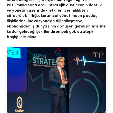
katılımıyla sona erdi. Stratejik düşüncenin liderlik
ve y
ö
netim üzerindeki etkileri, verimlilikten
sürdürülebilirliğe, kurumsal y
ö
netimden paydaş
ilişkilerine, inovasyondan dijitalleşmeye,
ekonomiden iş dünyasını
n d
ö
nüşen gereksinimlerine
kadar geleceği şekillendiren pek çok stratejik
başlığı ele alındı.