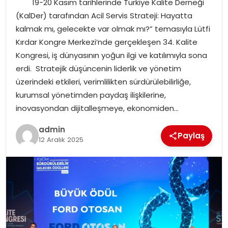
19-20 Kasım tarihlerinde Türkiye Kalite Derneği
EKONOMI
(KalDer) tarafından Acil Servis Strateji: Hayatta
kalmak mı, gelecekte var olmak mı?” temasıyla Lütfi
MAGAZIN
Kırdar Kongre Merkezi’nde gerçekleşen 34. Kalite
Kongresi, iş dünyasının yoğun ilgi ve katılımıyla sona
TEKNOLOJI
erdi. Stratejik düşüncenin liderlik ve yönetim
üzerindeki etkileri, verimlilikten sürdürülebilirliğe,
kurumsal yönetimden paydaş ilişkilerine,
inovasyondan dijitalleşmeye, ekonomiden…
admin
Paylaş
12 Aralık 2025