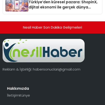
Türkiye’den küresel pazara: ShopinX,
dijital ekonomi ile gerçek dünya
alışverişini bir araya getirmeyi
hedefliyor
Nesil Haber Son Dakika Gelişmeleri
Reklam & İşbirliği:
habersonuclari@gmail.com
Hakkımızda
İletişim
Künye