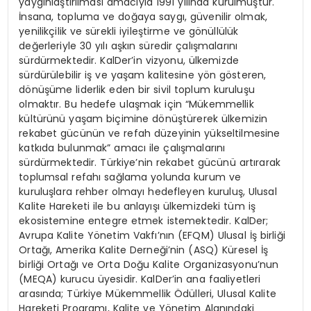
yaygınlaştırılması amacıyla 1991 yılında kurulmuştur.
İnsana, topluma ve doğaya saygı, güvenilir olmak,
yenilikçilik ve sürekli iyileştirme ve gönüllülük
değerleriyle 30 yılı aşkın süredir çalışmalarını
sürdürmektedir. KalDer’in vizyonu, ülkemizde
sürdürülebilir iş ve yaşam kalitesine yön gösteren,
dönüşüme liderlik eden bir sivil toplum kuruluşu
olmaktır. Bu hedefe ulaşmak için “Mükemmellik
kültürünü yaşam biçimine dönüştürerek ülkemizin
rekabet gücünün ve refah düzeyinin yükseltilmesine
katkıda bulunmak” amacı ile çalışmalarını
sürdürmektedir. Türkiye’nin rekabet gücünü artırarak
toplumsal refahı sağlama yolunda kurum ve
kuruluşlara rehber olmayı hedefleyen kuruluş, Ulusal
Kalite Hareketi ile bu anlayışı ülkemizdeki tüm iş
ekosistemine entegre etmek istemektedir. KalDer;
Avrupa Kalite Yönetim Vakfı’nın (EFQM) Ulusal İş birliği
Ortağı, Amerika Kalite Derneği’nin (ASQ) Küresel İş
birliği Ortağı ve Orta Doğu Kalite Organizasyonu’nun
(MEQA) kurucu üyesidir. KalDer’in ana faaliyetleri
arasında; Türkiye Mükemmellik Ödülleri, Ulusal Kalite
Hareketi Programı, Kalite ve Yönetim Alanındaki