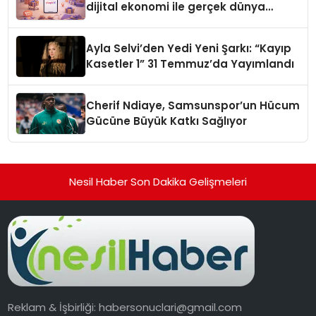
dijital ekonomi ile gerçek dünya
alışverişini bir araya getirmeyi
hedefliyor
Ayla Selvi’den Yedi Yeni Şarkı: “Kayıp
Kasetler 1” 31 Temmuz’da Yayımlandı
Cherif Ndiaye, Samsunspor’un Hücum
Gücüne Büyük Katkı Sağlıyor
Nesil Haber Son Dakika Gelişmeleri
Reklam & İşbirliği:
habersonuclari@gmail.com