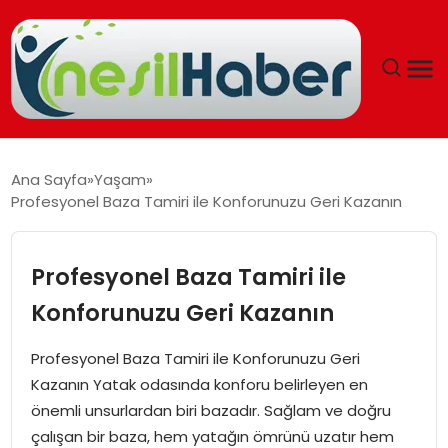
ANASAYFA
Ana Sayfa
Yaşam
Profesyonel Baza Tamiri ile Konforunuzu Geri Kazanın
GÜNCEL
YAŞAM
Profesyonel Baza Tamiri ile
Konforunuzu Geri Kazanın
EĞITIM
Profesyonel Baza Tamiri ile Konforunuzu Geri
SOSYAL HABER
Kazanın Yatak odasında konforu belirleyen en
önemli unsurlardan biri bazadır. Sağlam ve doğru
SPOR
çalışan bir baza, hem yatağın ömrünü uzatır hem