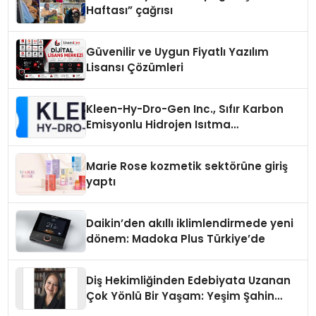
Haftası” çağrısı
Güvenilir ve Uygun Fiyatlı Yazılım
Lisansı Çözümleri
Kleen-Hy-Dro-Gen Inc., Sıfır Karbon
Emisyonlu Hidrojen Isıtma
Teknolojisinde ISO ve TSSA
Düzenleyici Onaylarını Aldı
Marie Rose kozmetik sektörüne giriş
yaptı
Daikin’den akıllı iklimlendirmede yeni
dönem: Madoka Plus Türkiye’de
Diş Hekimliğinden Edebiyata Uzanan
Çok Yönlü Bir Yaşam: Yeşim Şahin
Yaman