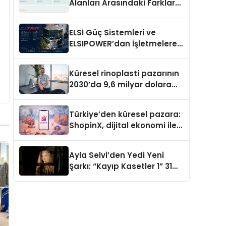
Alanları Arasındaki Farklar
Ne?
ELSİ Güç Sistemleri ve
ELSIPOWER’dan İşletmelere
Güvenilir Enerji Çözümleri
Küresel rinoplasti pazarının
2030’da 9,6 milyar dolara
ulaşması bekleniyor
Türkiye’den küresel pazara:
ShopinX, dijital ekonomi ile
gerçek dünya alışverişini bir
araya getirmeyi hedefliyor
Ayla Selvi’den Yedi Yeni
Şarkı: “Kayıp Kasetler 1” 31
Temmuz’da Yayımlandı