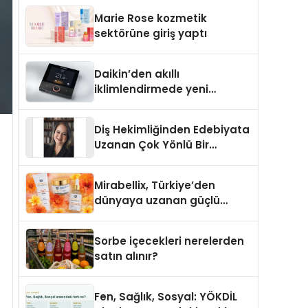
TSSA Düzenleyici Onaylarını
Marie Rose kozmetik
Aldı
sektörüne giriş yaptı
Daikin’den akıllı
iklimlendirmede yeni
dönem: Madoka Plus
Türkiye’de
Diş Hekimliğinden Edebiyata
Uzanan Çok Yönlü Bir
Yaşam: Yeşim Şahin Yaman
Mirabellix, Türkiye’den
dünyaya uzanan güçlü
büyümesini sürdürüyor
Sorbe içecekleri nerelerden
satın alınır?
Fen, Sağlık, Sosyal: YÖKDİL