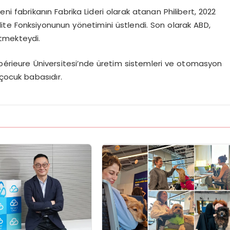
ni fabrikanın Fabrika Lideri olarak atanan Philibert, 2022
lite Fonksiyonunu
n
yönetimini
üstlendi.
Son olarak ABD,
etmekteydi.
périeure
Üniversitesi’nde üretim sistemleri ve otomasyon
i çocuk babasıdır.