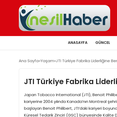
ANASAYFA
GÜNCEL
Ana Sayfa
Yaşam
JTI Türkiye Fabrika Liderliğine Be
JTI Türkiye Fabrika Liderl
Japan Tobacco International (JTI), Benoit Philiber
kariyerine 2004 yılında Kanada’nın Montreal şe
başlayan Benoit Philibert, JTI’daki kariyeri boyunc
Küresel Tedarik Zinciri (GSC) bünyesinde Kalite Dir