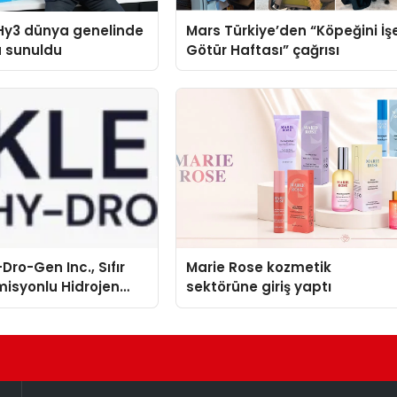
Hy3 dünya genelinde
Mars Türkiye’den “Köpeğini İş
a sunuldu
Götür Haftası” çağrısı
Dro-Gen Inc., Sıfır
Marie Rose kozmetik
isyonlu Hidrojen
sektörüne giriş yaptı
knolojisinde ISO ve
nleyici Onaylarını