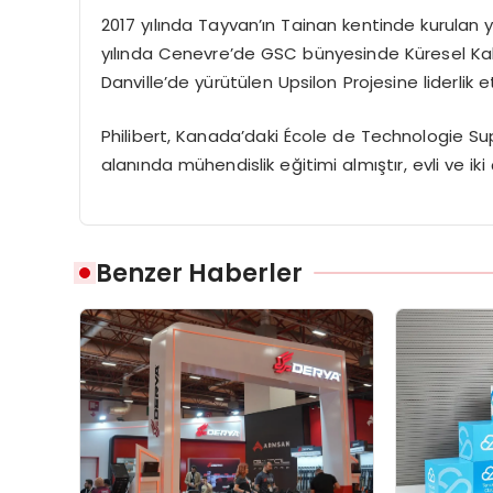
2017 yılında Tayvan’ın
Tainan
kentinde kurulan ye
yılında Cenevre’de GSC bünyesinde Küresel Ka
Danville’de
yürütülen
Upsilon
Projesine
liderlik 
Philibert,
Kanada’daki
École
de
Technologie
Su
alanında mühendislik eğitimi almıştır
, e
vli ve ik
Benzer Haberler