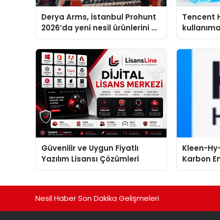
Derya Arms, İstanbul Prohunt
Tencent 
2026’da yeni nesil ürünlerini ve
kullanım
global marka vizyonunu
sergiledi
Güvenilir ve Uygun Fiyatlı
Kleen-Hy-
Yazılım Lisansı Çözümleri
Karbon Em
Isıtma Te
TSSA Düze
Aldı
Nesil Haber Son Dakika Gelişmeleri