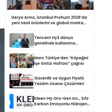
Derya Arms, İstanbul Prohunt 2026’da
yeni nesil ürünlerini ve global marka
vizyonunu sergiledi
Tencent Hy3 dünya
genelinde kullanıma
sunuldu
Mars Türkiye’den “Köpeğini
İşe Götür Haftası” çağrısı
Güvenilir ve Uygun Fiyatlı
Yazılım Lisansı Çözümleri
Kleen-Hy-Dro-Gen Inc., Sıfır
Karbon Emisyonlu Hidrojen
Isıtma Teknolojisinde ISO ve