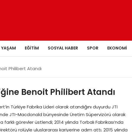
YAŞAM
EĞITIM
SOSYAL HABER
SPOR
EKONOMI
noit Philibert Atandı
iğine Benoit Philibert Atandı
t’in Türkiye Fabrika Lideri olarak atandığını duyurdu JTI
hrinde JTI-Macdonald bünyesinde Üretim Süpervizörü olarak
a farklı görevler üstlendi; 2014 yılında Torbalı Fabrikası’nda
ektörü rolüyle uluslararası kariyerine adım attı. 2015 yılında