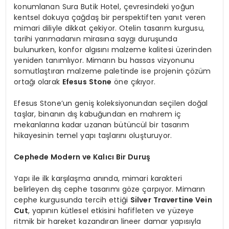
konumlanan Sura Butik Hotel, çevresindeki yoğun
kentsel dokuya çağdaş bir perspektiften yanıt veren
mimari diliyle dikkat çekiyor. Otelin tasarım kurgusu,
tarihi yarımadanın mirasına saygı duruşunda
bulunurken, konfor algısını malzeme kalitesi üzerinden
yeniden tanımlıyor. Mimarın bu hassas vizyonunu
somutlaştıran malzeme paletinde ise projenin çözüm
ortağı olarak
Efesus Stone
öne çıkıyor.
Efesus Stone’un geniş koleksiyonundan seçilen doğal
taşlar, binanın dış kabuğundan en mahrem iç
mekanlarına kadar uzanan bütüncül bir tasarım
hikayesinin temel yapı taşlarını oluşturuyor.
Cephede Modern ve Kalıcı Bir Duruş
Yapı ile ilk karşılaşma anında, mimari karakteri
belirleyen dış cephe tasarımı göze çarpıyor. Mimarın
cephe kurgusunda tercih ettiği
Silver Travertine Vein
Cut
, yapının kütlesel etkisini hafifleten ve yüzeye
ritmik bir hareket kazandıran lineer damar yapısıyla