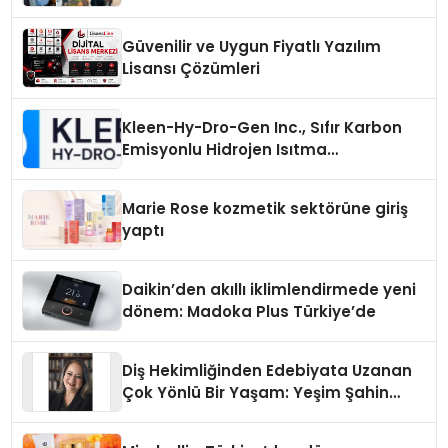
Güvenilir ve Uygun Fiyatlı Yazılım
Lisansı Çözümleri
Kleen-Hy-Dro-Gen Inc., Sıfır Karbon
Emisyonlu Hidrojen Isıtma
Teknolojisinde ISO ve TSSA
Düzenleyici Onaylarını Aldı
Marie Rose kozmetik sektörüne giriş
yaptı
Daikin’den akıllı iklimlendirmede yeni
dönem: Madoka Plus Türkiye’de
Diş Hekimliğinden Edebiyata Uzanan
Çok Yönlü Bir Yaşam: Yeşim Şahin
Yaman