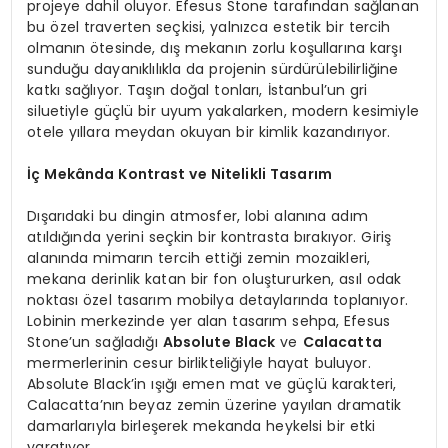
projeye dahil oluyor. Efesus Stone tarafından sağlanan
bu özel traverten seçkisi, yalnızca estetik bir tercih
olmanın ötesinde, dış mekanın zorlu koşullarına karşı
sunduğu dayanıklılıkla da projenin sürdürülebilirliğine
katkı sağlıyor. Taşın doğal tonları, İstanbul’un gri
siluetiyle güçlü bir uyum yakalarken, modern kesimiyle
otele yıllara meydan okuyan bir kimlik kazandırıyor.
İç Mekânda Kontrast ve Nitelikli Tasarım
Dışarıdaki bu dingin atmosfer, lobi alanına adım
atıldığında yerini seçkin bir kontrasta bırakıyor. Giriş
alanında mimarın tercih ettiği zemin mozaikleri,
mekana derinlik katan bir fon oluştururken, asıl odak
noktası özel tasarım mobilya detaylarında toplanıyor.
Lobinin merkezinde yer alan tasarım sehpa, Efesus
Stone’un sağladığı
Absolute Black
ve
Calacatta
mermerlerinin cesur birlikteliğiyle hayat buluyor.
Absolute Black’in ışığı emen mat ve güçlü karakteri,
Calacatta’nın beyaz zemin üzerine yayılan dramatik
damarlarıyla birleşerek mekanda heykelsi bir etki
yaratıyor.