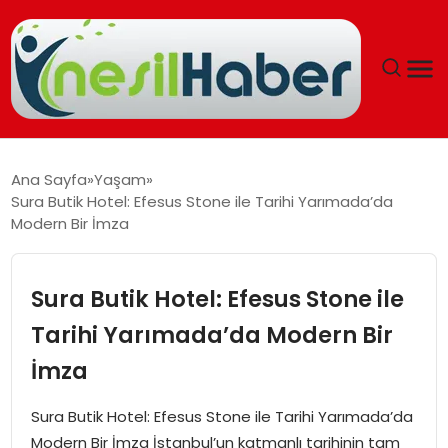
ANASAYFA
Ana Sayfa
Yaşam
Sura Butik Hotel: Efesus Stone ile Tarihi Yarımada’da
GÜNCEL
Modern Bir İmza
YAŞAM
Sura Butik Hotel: Efesus Stone ile
EĞITIM
Tarihi Yarımada’da Modern Bir
İmza
SOSYAL HABER
Sura Butik Hotel: Efesus Stone ile Tarihi Yarımada’da
SPOR
Modern Bir İmza İstanbul’un katmanlı tarihinin tam