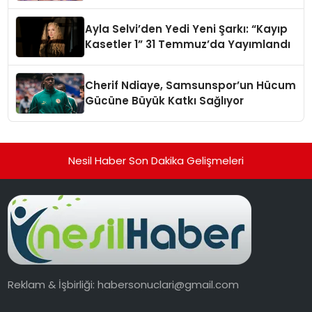
alışverişini bir araya getirmeyi
hedefliyor
Ayla Selvi’den Yedi Yeni Şarkı: “Kayıp
Kasetler 1” 31 Temmuz’da Yayımlandı
Cherif Ndiaye, Samsunspor’un Hücum
Gücüne Büyük Katkı Sağlıyor
Nesil Haber Son Dakika Gelişmeleri
Reklam & İşbirliği:
habersonuclari@gmail.com