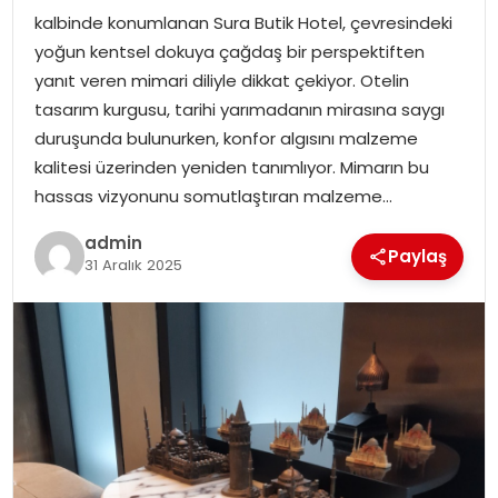
kalbinde konumlanan Sura Butik Hotel, çevresindeki
EKONOMI
yoğun kentsel dokuya çağdaş bir perspektiften
yanıt veren mimari diliyle dikkat çekiyor. Otelin
MAGAZIN
tasarım kurgusu, tarihi yarımadanın mirasına saygı
duruşunda bulunurken, konfor algısını malzeme
TEKNOLOJI
kalitesi üzerinden yeniden tanımlıyor. Mimarın bu
hassas vizyonunu somutlaştıran malzeme…
admin
Paylaş
31 Aralık 2025